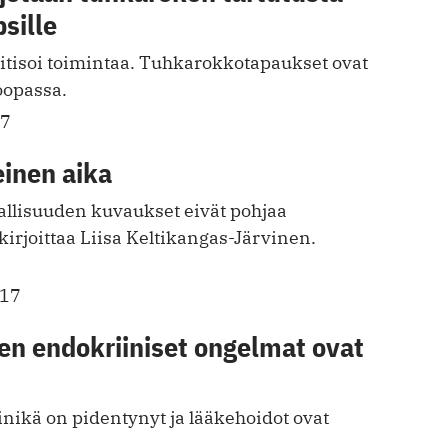
psille
tisoi toimintaa. Tuhkarokkotapaukset ovat
oopassa.
17
einen aika
llisuuden kuvaukset eivät pohjaa
kirjoittaa Liisa Keltikangas-Järvinen.
017
en endokriiniset ongelmat ovat
inikä on pidentynyt ja lääkehoidot ovat