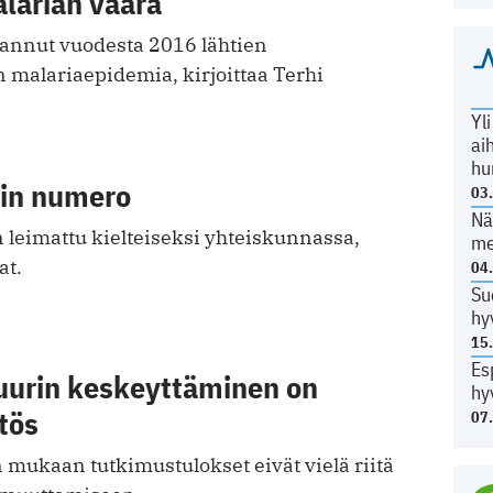
larian vaara
annut vuodesta 2016 lähtien
alariaepidemia, kirjoittaa Terhi
Yl
ai
hu
in numero
03
Nä
 leimattu kielteiseksi yhteiskunnassa,
me
at.
04
Su
hy
15
Es
kuurin keskeyttäminen on
hy
tös
07
 mukaan tutkimustulokset eivät vielä riitä