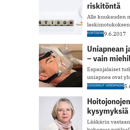
riskitöntä
Alle kuukauden m
laskimotukoksen 
KORTISONI
9.6.2017
Uniapnean j
– vain miehi
Espanjalaiset tutk
uniapnea ovat yh
KOHONNUT VERENPAINE
5.
Hoitojonojen
kysymyksiä
Lääkärin vastaan
kokemus potilaall