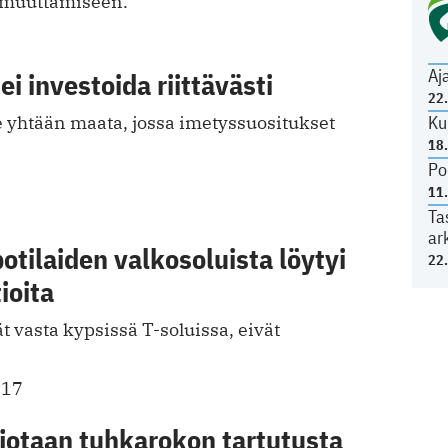
 muuttamiseen.
Aj
i investoida riittävästi
22
Ku
e yhtään maata, jossa imetyssuositukset
18
Po
11
Ta
ar
tilaiden valkosoluista löytyi
22
ioita
t vasta kypsissä T-soluissa, eivät
017
jotaan tuhkarokon tartutusta