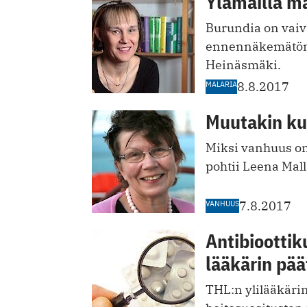
Ylämailla ma
Burundia on vaiv
ennennäkemätön m
Heinäsmäki.
MALARIA
8.8.2017
Muutakin ku
Miksi vanhuus on
pohtii Leena Mall
VANHUUS
7.8.2017
Antibiootti
lääkärin pää
THL:n ylilääkärin