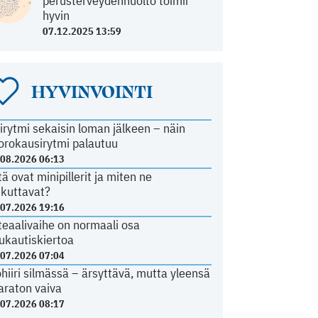
perusterveydenhuolto toimii
hyvin
07.12.2025 13:59
HYVINVOINTI
irytmi sekaisin loman jälkeen – näin
orokausirytmi palautuu
.08.2026 06:13
tä ovat minipillerit ja miten ne
ikuttavat?
.07.2026 19:16
teaalivaihe on normaali osa
ukautiskiertoa
.07.2026 07:04
ohiiri silmässä – ärsyttävä, mutta yleensä
araton vaiva
.07.2026 08:17