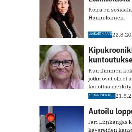
Koira on sosiaali
Hannukainen.
LÄÄKÄRIN ÄÄNI
22.8.2
Kipukroonik
kuntoutukse
Kun ihminen koke
jotka ovat olleet
kadottaa merkityk
KROONINEN KIPU
21.8.
Autoilu loppu
Jari Liinkangas ­
kavereiden kanss