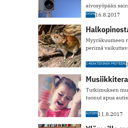
aivosyöpään ­sai
SYÖPÄ
16.8.2017
Halkopinost
Myyräkuumeen ris
perimä vaikuttav
C-REAKTIIVINEN PROTEIINI
Musiikkiterap
Tutkimuksen muk
tuonut apua autis
AUTISMI
11.8.2017