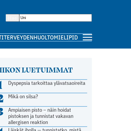
Hae
TI
TERVEYDENHUOLTO
MIELIPIDE
IIKON LUETUIMMAT
1
Dyspepsia tarkoittaa ylävatsaoireita
2
Mikä on silsa?
3
Ampiaisen pisto – näin hoidat
pistoksen ja tunnistat vakavan
allergisen reaktion
Läiskät iholla — tunnistatko, mistä