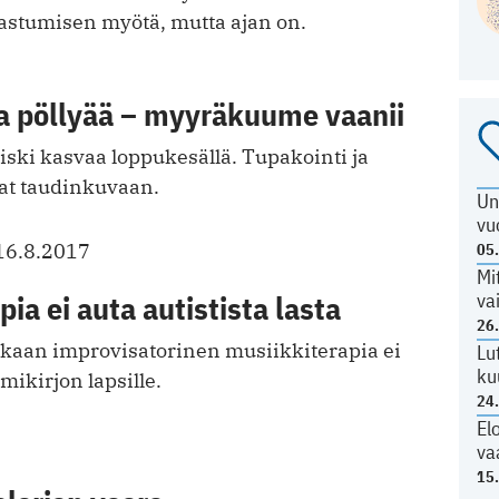
rastumisen myötä, mutta ajan on.
a pöllyää – myyräkuume vaanii
ki kasvaa loppukesällä. Tupakointi ja
at taudinkuvaan.
Un
vu
16.8.2017
05
Mi
va
ia ei auta autistista lasta
26
aan improvisatorinen musiikkiterapia ei
Lu
ku
mikirjon lapsille.
24
El
va
15