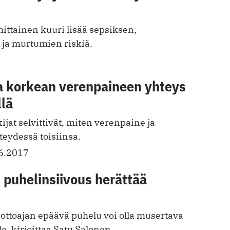
ittainen kuuri lisää sepsiksen,
ja murtumien riskiä.
a korkean verenpaineen yhteys
llä
ijat selvittivät, miten verenpaine ja
teydessä toisiinsa.
6.2017
 puhelinsiivous herättää
ottoajan epäävä puhelu voi olla musertava
e, kirjoittaa Satu Salonen.