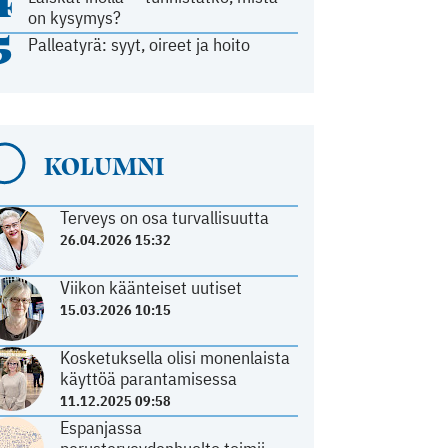
4
on kysymys?
5
Palleatyrä: syyt, oireet ja hoito
KOLUMNI
Terveys on osa turvallisuutta
26.04.2026 15:32
Viikon käänteiset uutiset
15.03.2026 10:15
Kosketuksella olisi monenlaista
käyttöä parantamisessa
11.12.2025 09:58
Espanjassa