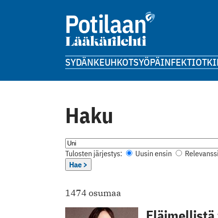
SYDÄN
KEUHKOT
SYÖPÄ
INFEKTIOT
KI
Haku
Tulosten järjestys:
Uusin ensin
Relevanssi
Hae >
1474 osumaa
Eläimellistä