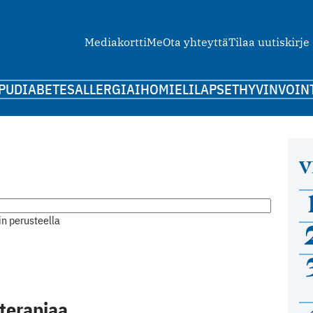
Mediakortti
Me
Ota yhteyttä
Tilaa uutiskirje
PU
DIABETES
ALLERGIA
IHO
MIELI
LAPSET
HYVINVOIN
V
n perusteella
 terapiaa