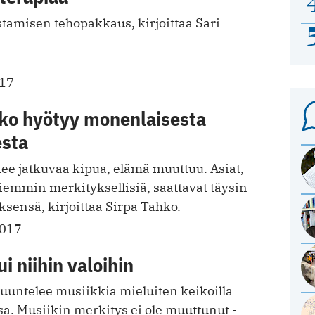
stamisen tehopakkaus, kirjoittaa Sari
017
ko hyötyy monenlaisesta
sta
e jatkuvaa kipua, elämä muuttuu. Asiat,
 aiemmin merkityksellisiä, saattavat täysin
sensä, kirjoittaa Sirpa Tahko.
2017
i niihin valoihin
kuuntelee musiikkia mieluiten keikoilla
a. Musiikin merkitys ei ole muuttunut ­