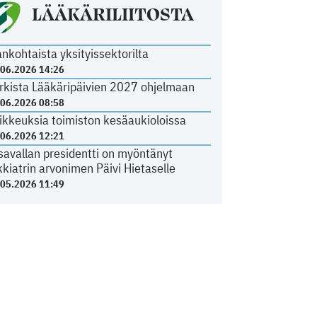
LÄÄKÄRILIITOSTA
ankohtaista yksityissektorilta
.06.2026 14:26
rkista Lääkäripäivien 2027 ohjelmaan
.06.2026 08:58
ikkeuksia toimiston kesäaukioloissa
.06.2026 12:21
savallan presidentti on myöntänyt
kkiatrin arvonimen Päivi Hietaselle
.05.2026 11:49