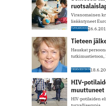
ruotsalaisla
Viranomainen kri
lisääntyneet Eur
TUHKAROKKO
26.6.20
Tieteen jälk
Hauskat persoona
tutkimustietoon, 
TIEDEVIESTINTÄ
18.6.2
HIV-potilaid
muuttuneet
HIV-potilaiden el
turvallisempia.