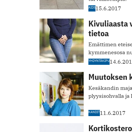
AIDS
15.6.2017
Kivuliaasta 
tietoa
Emättimen eteise
kymmenesosa nuo
YHDYNTÄKIPU
14.6.20
Muutoksen 
Kesäkandin majap
plyysisohvalla ja 
KANDIT
11.6.2017
Kortikostero