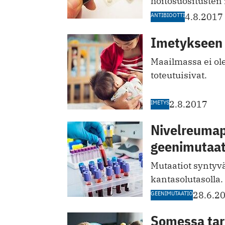
hoitosuositusten
ANTIBIOOTTI
4.8.2017
Imetykseen e
Maailmassa ei ol
toteutuisivat.
IMETYS
2.8.2017
Nivelreumapo
geenimutaat
Mutaatiot syntyvä
kantasolutasolla.
GEENIMUTAATIO
28.6.2
Somessa tar