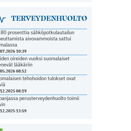
TERVEYDENHUOLTO
i 80 prosenttia sähköpotkulautailun
heuttamista aivovammoista sattui
malassa
.07.2026 10:39
iden oireiden vuoksi suomalaiset
nevät lääkäriin
.05.2026 08:52
omalaisen tehohoidon tulokset ovat
viä
.12.2025 08:19
panjassa perusterveydenhuolto toimii
vin
.12.2025 13:59