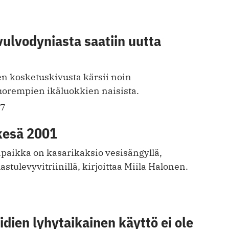
vulvodyniasta saatiin uutta
n kosketuskivusta kärsii noin
rempien ikäluokkien naisista.
17
kesä 2001
aikka on kasarikaksio vesisängyllä,
lastulevyvitriinillä, kirjoittaa Miila Halonen.
idien lyhytaikainen käyttö ei ole