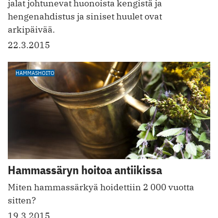
jalat johtunevat huonoista kengistä ja
hengenahdistus ja siniset huulet ovat
arkipäivää.
22.3.2015
HAMMASHOITO
Hammassäryn hoitoa antiikissa
Miten hammassärkyä hoidettiin 2 000 vuotta
sitten?
19.3.2015