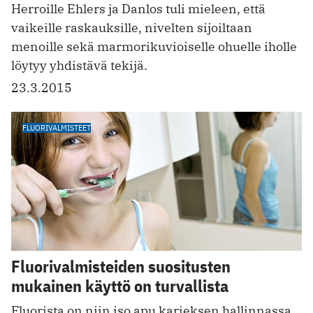
Herroille Ehlers ja Danlos tuli mieleen, että
vaikeille raskauksille, nivelten sijoiltaan
menoille sekä marmorikuvioiselle ohuelle iholle
löytyy yhdistävä tekijä.
23.3.2015
FLUORIVALMISTEET
Fluorivalmisteiden suositusten
mukainen käyttö on turvallista
Fluorista on niin iso apu karieksen hallinnassa,