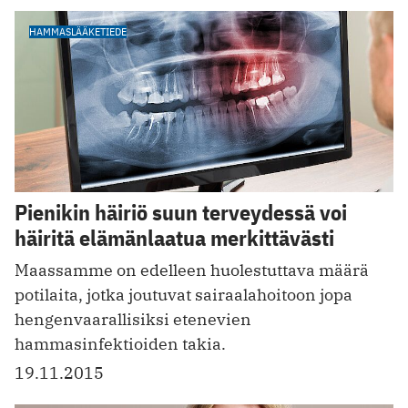
HAMMASLÄÄKETIEDE
Pienikin häiriö suun terveydessä voi
häiritä elämänlaatua merkittävästi
Maassamme on edelleen huolestuttava määrä
potilaita, jotka joutuvat sairaalahoitoon jopa
hengenvaarallisiksi etenevien
hammasinfektioiden takia.
19.11.2015