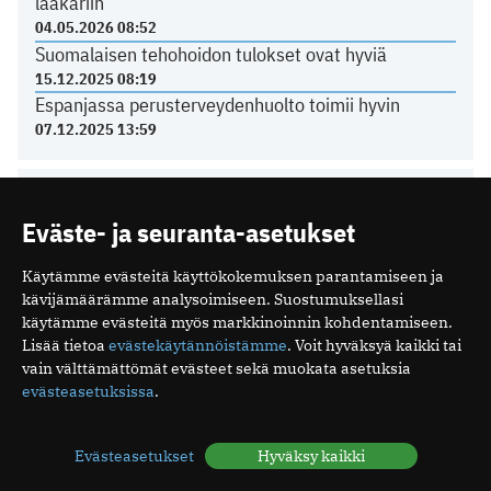
lääkäriin
04.05.2026 08:52
Suomalaisen tehohoidon tulokset ovat hyviä
15.12.2025 08:19
Espanjassa perusterveydenhuolto toimii hyvin
07.12.2025 13:59
LÄÄKÄRILIITOSTA
Eväste- ja seuranta-asetukset
Käytämme evästeitä käyttökokemuksen parantamiseen ja
Ajankohtaista yksityissektorilta
kävijämäärämme analysoimiseen. Suostumuksellasi
22.06.2026 14:26
käytämme evästeitä myös markkinoinnin kohdentamiseen.
Kurkista Lääkäripäivien 2027 ohjelmaan
Lisää tietoa
evästekäytännöistämme
. Voit hyväksyä kaikki tai
18.06.2026 08:58
vain välttämättömät evästeet sekä muokata asetuksia
Poikkeuksia toimiston kesäaukioloissa
evästeasetuksissa
.
11.06.2026 12:21
Tasavallan presidentti on myöntänyt arkkiatrin
arvonimen Päivi Hietaselle
Evästeasetukset
Hyväksy kaikki
22.05.2026 11:49