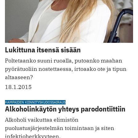
Lukittuna itsensä sisään
Poltetaanko suuni ruoalla, putoanko maahan
pyörätuoliin nostettaessa, irtoaako ote ja tipun
altaaseen?
18.1.2015
HAMPAIDEN KIINNITYSKUDOSSAIRAUS
Alkoholinkäytön yhteys parodontiittiin
Alkoholi vaikuttaa elimistön
puolustusjärjestelmän toimintaan ja siten
infektioherkkyyteen.