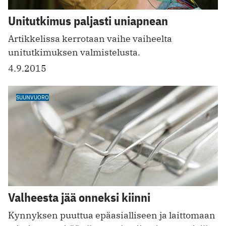
Unitutkimus paljasti uniapnean
Artikkelissa kerrotaan vaihe vaiheelta
unitutkimuksen valmistelusta.
4.9.2015
SUUNVUORO
Valheesta jää onneksi kiinni
Kynnyksen puuttua epäasialliseen ja laittomaan