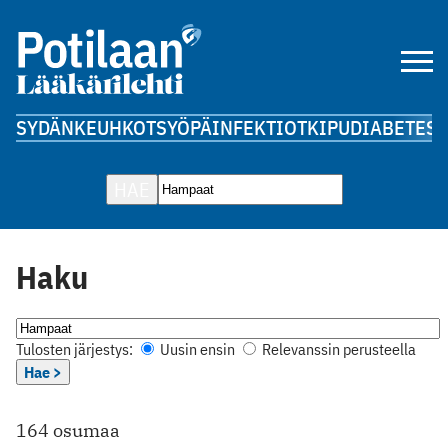
SYDÄN
KEUHKOT
SYÖPÄ
INFEKTIOT
KIPU
DIABETES
A
HAE
Haku
Tulosten järjestys:
Uusin ensin
Relevanssin perusteella
Hae >
164 osumaa