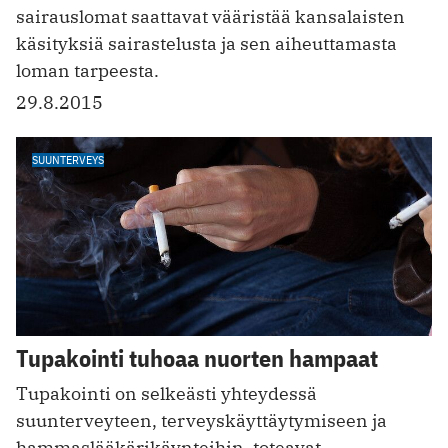
sairauslomat saattavat vääristää kansalaisten
käsityksiä sairastelusta ja sen aiheuttamasta
loman tarpeesta.
29.8.2015
SUUNTERVEYS
Tupakointi tuhoaa nuorten hampaat
Tupakointi on selkeästi yhteydessä
suunterveyteen, terveyskäyttäytymiseen ja
hammaslääkärikäynteihin, toteavat