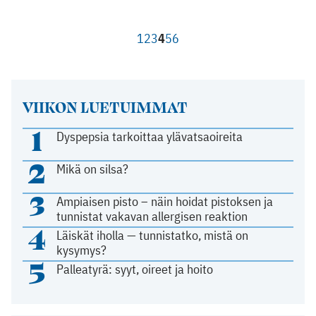
1
2
3
4
5
6
VIIKON LUETUIMMAT
1
Dyspepsia tarkoittaa ylävatsaoireita
2
Mikä on silsa?
3
Ampiaisen pisto – näin hoidat pistoksen ja
tunnistat vakavan allergisen reaktion
4
Läiskät iholla — tunnistatko, mistä on
kysymys?
5
Palleatyrä: syyt, oireet ja hoito