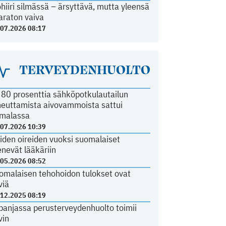
ohiiri silmässä – ärsyttävä, mutta yleensä
araton vaiva
.07.2026 08:17
TERVEYDENHUOLTO
i 80 prosenttia sähköpotkulautailun
heuttamista aivovammoista sattui
malassa
.07.2026 10:39
iden oireiden vuoksi suomalaiset
nevät lääkäriin
.05.2026 08:52
omalaisen tehohoidon tulokset ovat
viä
.12.2025 08:19
panjassa perusterveydenhuolto toimii
vin