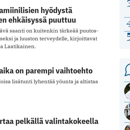
amiinilisien hyödystä
en ehkäisyssä puuttuu
tävä saanti on kuitenkin tärkeää puutos­
eksi ja luuston terveydelle, kirjoittavat
na Laatikainen.
aika on parempi vaihtoehto
oisa lisätunti lyhentää yöunta ja altistaa
rtaa pelkällä valintakokeella