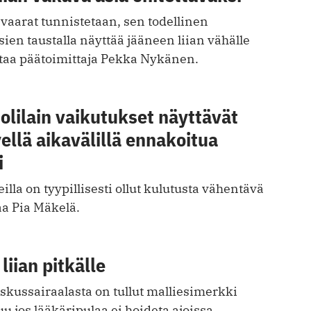
vaarat tunnistetaan, sen todellinen
ien taustalla näyttää jääneen liian vähälle
ttaa päätoimittaja Pekka Nykänen.
lilain vaikutukset näyttävät
ellä aikavälillä ennakoitua
i
lla on tyypillisesti ollut kulutusta ­vähentävä
aa Pia Mäkelä.
liian pitkälle
skussairaalasta on tullut malliesimerkki
uu jos lääkäripulaa ei hoideta ajoissa,