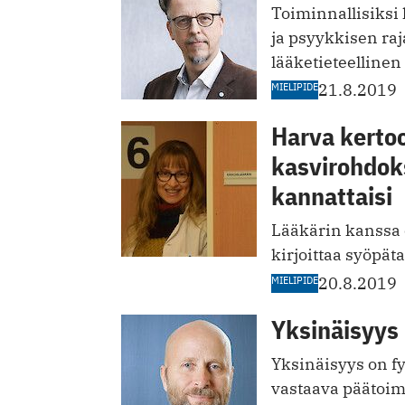
Toiminnallisiksi
ja psyykkisen raja
lääketieteellinen
MIELIPIDE
21.8.2019
Harva kertoo
kasvirohdoks
kannattaisi
Lääkärin kanssa o
kirjoittaa syöpät
MIELIPIDE
20.8.2019
Yksinäisyys
Yksinäisyys on fy
vastaava päätoim