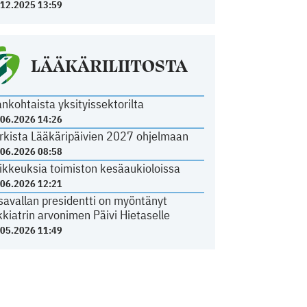
.12.2025 13:59
LÄÄKÄRILIITOSTA
ankohtaista yksityissektorilta
.06.2026 14:26
rkista Lääkäripäivien 2027 ohjelmaan
.06.2026 08:58
ikkeuksia toimiston kesäaukioloissa
.06.2026 12:21
savallan presidentti on myöntänyt
kkiatrin arvonimen Päivi Hietaselle
.05.2026 11:49