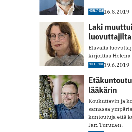
MIELIPIDE
16.8.2019
Laki muuttui 
luovuttajilt
Elävältä luovutta
kirjoittaa Helena
MIELIPIDE
19.6.2019
Etäkuntoutu
lääkärin
Koukuttavin ja ko
samassa ympärist
kuntoutuja että 
Jari Turunen.