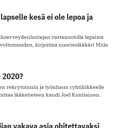
lapselle kesä ei ole lepoa ja
uterveydenhoitajan vastaanotolla lapsista
evottomuuden, kirjoittaa nuorisolääkäri Miila
e 2020?
n rekrytoinnin ja työnhaun ryhtiliikkeelle
rjoittaa lääketieteen kandi Joel Kontiainen.
liian vakava asia ohitettavaksi