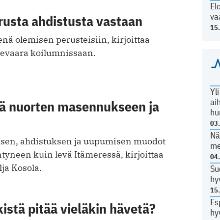
El
va
rusta ahdistusta vastaan
15
nä olemisen perusteisiin, kirjoittaa
Raevaara koilumnissaan.
Yl
ai
stä nuorten masennukseen ja
hu
03
Nä
sen, ahdistuksen ja uupumisen muodot
me
ntyneen kuin levä Itämeressä, kirjoittaa
04
lja Kosola.
Su
hy
15
Es
istä pitää vieläkin hävetä?
hy