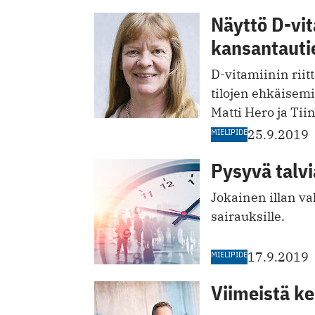
Näyttö D-vit
kansantauti
D-vitamiinin riit
tilojen ehkäisemis
Matti Hero ja Tii
MIELIPIDE
25.9.2019
Pysyvä talvi
Jokainen illan val
sairauksille.
MIELIPIDE
17.9.2019
Viimeistä ke