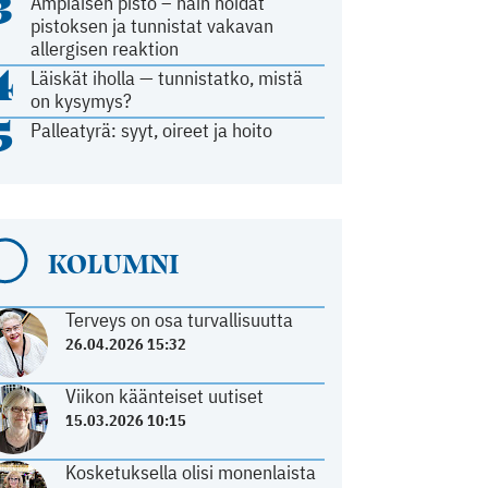
3
Ampiaisen pisto – näin hoidat
pistoksen ja tunnistat vakavan
allergisen reaktion
4
Läiskät iholla — tunnistatko, mistä
on kysymys?
5
Palleatyrä: syyt, oireet ja hoito
KOLUMNI
Terveys on osa turvallisuutta
26.04.2026 15:32
Viikon käänteiset uutiset
15.03.2026 10:15
Kosketuksella olisi monenlaista