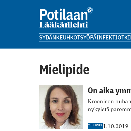
SYDÄN
KEUHKOT
SYÖPÄ
INFEKTIOT
KI
Mielipide
On aika ymm
Kroonisen nuhan 
nykyistä paremmin
MIELIPIDE
1.10.2019