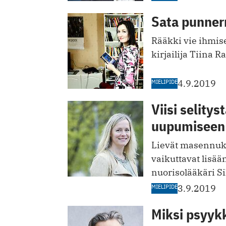
Sata punner
Rääkki vie ihmise
kirjailija Tiina 
MIELIPIDE
4.9.2019
Viisi selity
uupumiseen
Lievät masennuk
vaikuttavat lisää
nuorisolääkäri Si
MIELIPIDE
3.9.2019
Miksi psyykk