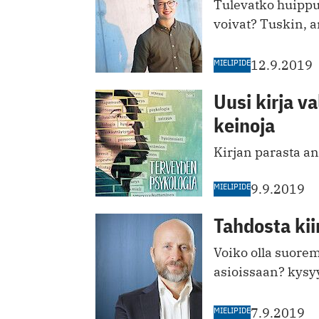
Tulevatko huippu
voivat? Tuskin, a
MIELIPIDE
12.9.2019
Uusi kirja v
keinoja
Kirjan parasta ant
MIELIPIDE
9.9.2019
Tahdosta kii
Voiko olla suore
asioissaan? kysy
MIELIPIDE
7.9.2019