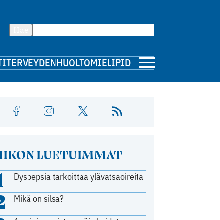
Hae
TI
TERVEYDENHUOLTO
MIELIPIDE
IIKON LUETUIMMAT
1
Dyspepsia tarkoittaa ylävatsaoireita
2
Mikä on silsa?