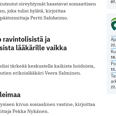
07
 kutsutut oireyhtymät haastavat somaattisen
n, joka tulisi hylätä, kirjoittaa
 päätoimittaja Pertti Saloheimo.
 ravintolisistä ja
Aj
22
ista lääkärille vaikka
Ku
18
Po
lisi tärkeää keskustella kaikista hoidoista,
11
autien erikoislääkäri Veera Salminen.
Ta
ar
22
 leimaa
ysisen kivun sosiaalinen vastine, kirjoittaa
ittaja Pekka Nykänen.