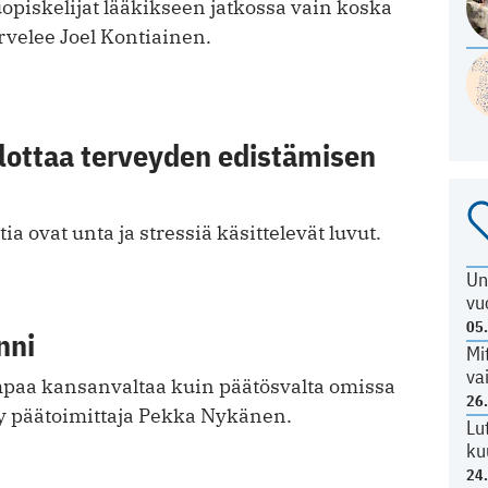
opiskelijat lääkikseen jatkossa vain koska
rvelee Joel Kontiainen.
alottaa terveyden edistämisen
ia ovat unta ja stressiä käsittelevät luvut.
Un
vu
05
nni
Mi
va
mpaa kansanvaltaa kuin päätösvalta omissa
26
y päätoimittaja Pekka Nykänen.
Lu
ku
24