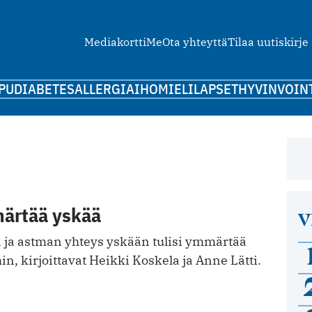
Mediakortti
Me
Ota yhteyttä
Tilaa uutiskirje
PU
DIABETES
ALLERGIA
IHO
MIELI
LAPSET
HYVINVOIN
ärtää yskää
V
ja astman yhteys yskään tulisi ymmärtää
, kirjoittavat Heikki Koskela ja Anne Lätti.