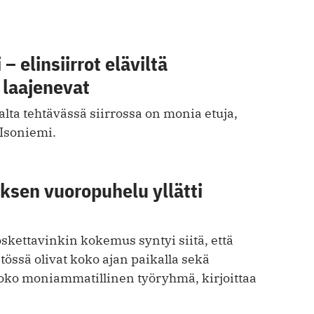
– elinsiirrot eläviltä
a laajenevat
jalta tehtävässä siirrossa on monia etuja,
 Isoniemi.
ksen vuoropuhelu yllätti
skettavinkin kokemus syntyi siitä, että
össä olivat koko ajan paikalla sekä
koko moniammatillinen työryhmä, kirjoittaa