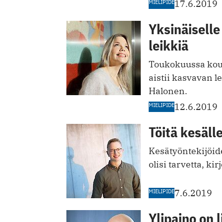
MIELIPIDE
17.6.2019
Yksinäiselle 
leikkiä
Toukokuussa koul
aistii kasvavan l
Halonen.
MIELIPIDE
12.6.2019
Töitä kesäll
Kesätyöntekijöide
olisi tarvetta, ki
MIELIPIDE
7.6.2019
Ylipaino on 