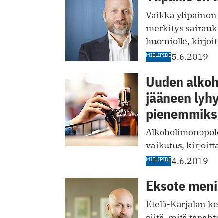
Vaikka ylipainon 
merkitys sairauks
huomiolle, kirjoi
MIELIPIDE
5.6.2019
Uuden alkoho
jääneen lyhy
pienemmiks
Alkoholimonopolei
vaikutus, kirjoitt
MIELIPIDE
4.6.2019
Eksote meni 
Etelä-Karjalan ke
siitä, mitä tapaht