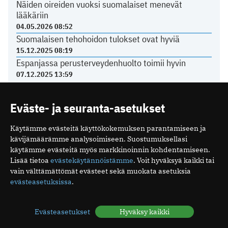
Näiden oireiden vuoksi suomalaiset menevät
lääkäriin
04.05.2026 08:52
Suomalaisen tehohoidon tulokset ovat hyviä
15.12.2025 08:19
Espanjassa perusterveydenhuolto toimii hyvin
07.12.2025 13:59
Eväste- ja seuranta-asetukset
LÄÄKÄRILIITOSTA
Käytämme evästeitä käyttökokemuksen parantamiseen ja
kävijämäärämme analysoimiseen. Suostumuksellasi
Ajankohtaista yksityissektorilta
käytämme evästeitä myös markkinoinnin kohdentamiseen.
22.06.2026 14:26
Lisää tietoa
evästekäytännöistämme
. Voit hyväksyä kaikki tai
Kurkista Lääkäripäivien 2027 ohjelmaan
vain välttämättömät evästeet sekä muokata asetuksia
18.06.2026 08:58
evästeasetuksissa
.
Poikkeuksia toimiston kesäaukioloissa
11.06.2026 12:21
Evästeasetukset
Hyväksy kaikki
Tasavallan presidentti on myöntänyt arkkiatrin
arvonimen Päivi Hietaselle