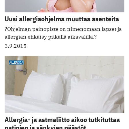
Uusi allergiaohjelma muuttaa asenteita
?Ohjelman painopiste on nimenomaan lapset ja
allergian ehkäisy pitkällä aikavälillä.?
3.9.2015
ALLERGIA
Allergia- ja astmaliitto aikoo tutkituttaa
patjojen ja sänkyjen päästöt