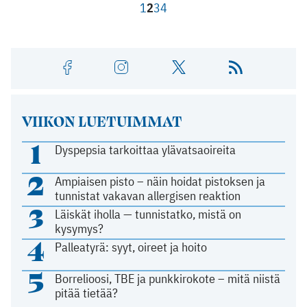
1
2
3
4
VIIKON LUETUIMMAT
1
Dyspepsia tarkoittaa ylävatsaoireita
2
Ampiaisen pisto – näin hoidat pistoksen ja
tunnistat vakavan allergisen reaktion
3
Läiskät iholla — tunnistatko, mistä on
kysymys?
4
Palleatyrä: syyt, oireet ja hoito
5
Borrelioosi, TBE ja punkkirokote – mitä niistä
pitää tietää?