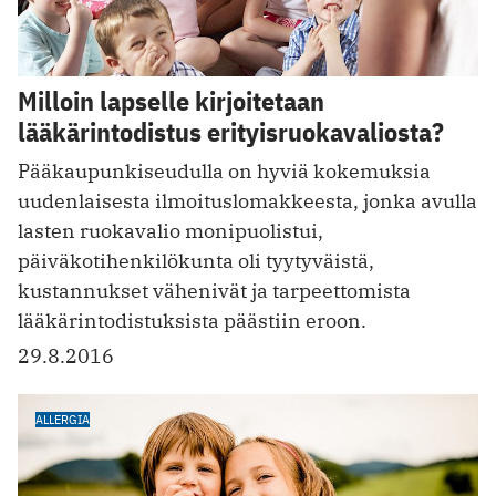
Milloin lapselle kirjoitetaan
lääkärintodistus erityisruokavaliosta?
Pääkaupunkiseudulla on hyviä kokemuksia
uudenlaisesta ilmoituslomakkeesta, jonka avulla
lasten ruokavalio monipuolistui,
päiväkotihenkilökunta oli tyytyväistä,
kustannukset vähenivät ja tarpeettomista
lääkärintodistuksista päästiin eroon.
29.8.2016
ALLERGIA