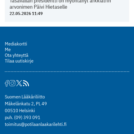
Tasavallan presidentti on myöntänyt arkkiatrin
arvonimen Päivi Hietaselle
22.05.2026 11:49
Mediakortti
Me
Ota yhteyttä
Tilaa uutiskirje
Suomen Lääkäriliitto
Mäkelänkatu 2, PL 49
00510 Helsinki
puh. (09) 393 091
toimitus@potilaanlaakarilehti.fi