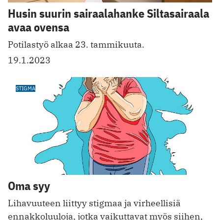
Husin suurin sairaalahanke Siltasairaala
avaa ovensa
Potilastyö alkaa 23. tammikuuta.
19.1.2023
STIGMA
Oma syy
Lihavuuteen liittyy stigmaa ja virheellisiä
ennakkoluuloja, jotka vaikuttavat myös siihen,