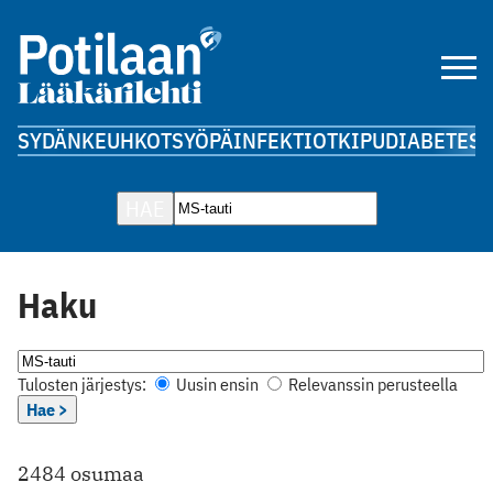
SYDÄN
KEUHKOT
SYÖPÄ
INFEKTIOT
KIPU
DIABETES
A
HAE
Haku
Tulosten järjestys:
Uusin ensin
Relevanssin perusteella
Hae >
2484 osumaa