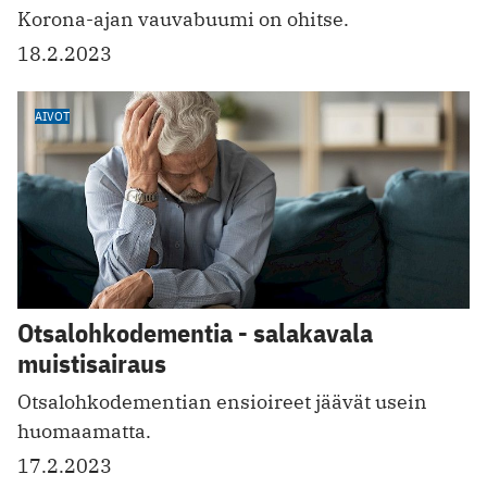
Korona-ajan vauvabuumi on ohitse.
18.2.2023
AIVOT
Otsalohkodementia - salakavala
muistisairaus
Otsalohkodementian ensioireet jää vät usein
huomaamatta.
17.2.2023