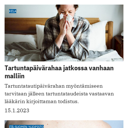
KELA
Tartuntapäivärahaa jatkossa vanhaan
malliin
Tartuntatautipäivärahan myöntämiseen
tarvitaan jälleen tartuntataudeista vastaavan
lääkärin kirjoittaman todistus.
15.1.2023
ITÄ-SUOMEN YLIOPISTO