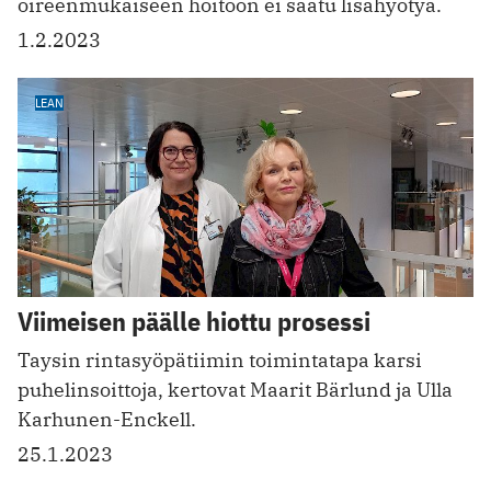
oireenmukaiseen hoitoon ei saatu lisähyötyä.
1.2.2023
LEAN
Viimeisen päälle hiottu prosessi
Taysin rintasyöpätiimin toimintatapa karsi
puhelinsoittoja, kertovat Maarit Bärlund ja Ulla
Karhunen-Enckell.
25.1.2023