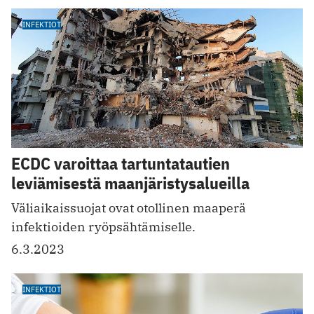
INFEKTIOT
ECDC varoittaa tartuntatautien
leviämisestä maanjäristysalueilla
Väliaikaissuojat ovat otollinen maaperä
infektioiden ryöpsähtämiselle.
6.3.2023
INFEKTIOT