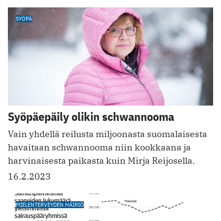
SYÖPÄ
Syöpäepäily olikin schwannooma
Vain yhdellä reilusta miljoonasta suomalaisesta
havaitaan schwannooma niin kookkaana ja
harvinaisesta paikasta kuin Mirja Reijosella.
16.2.2023
MIELENTERVEYDEN HÄIRIÖ