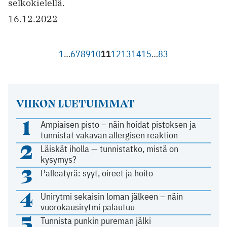
selkokielellä.
16.12.2022
1
…
6
7
8
9
10
11
12
13
14
15
…
83
VIIKON LUETUIMMAT
1
Ampiaisen pisto – näin hoidat pistoksen ja
tunnistat vakavan allergisen reaktion
2
Läiskät iholla — tunnistatko, mistä on
kysymys?
3
Palleatyrä: syyt, oireet ja hoito
4
Unirytmi sekaisin loman jälkeen – näin
vuorokausirytmi palautuu
5
Tunnista punkin pureman jälki