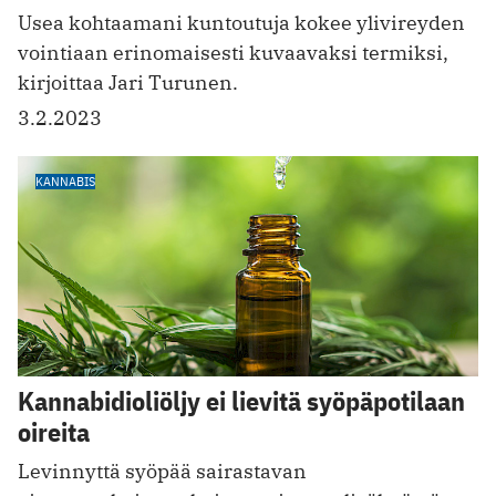
Usea kohtaamani kuntoutuja kokee ylivireyden
vointiaan erinomaisesti kuvaavaksi termiksi,
kirjoittaa Jari Turunen.
3.2.2023
KANNABIS
Kannabidioliöljy ei lievitä syöpäpotilaan
oireita
Levinnyttä syöpää sairastavan