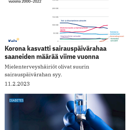
Korona kasvatti sairauspäivärahaa
saaneiden määrää viime vuonna
Mielenterveyshäiriöt olivat suurin
sairauspäivärahan syy .
11.2.2023
DIABETES