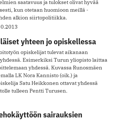
mien saatavuus ja tulokset olivat hyvää
isesti, kun otetaan huomioon meillä ­
hden alkion siirtopolitiikka.
10.2013
iläiset yhteen jo opiskellessa
oitotyön opiskelijat tulevat aikanaan
yhdessä. Esimerkiksi Turun yliopisto laittaa
joittelemaan yhdessä. Kuvassa Runosmäen
malla LK Nora Kannisto (oik.) ja
iskelija Satu Heikkonen ottavat yhdessä
olle tulleen Pentti Turusen.
tehokäyttöön sairauksien