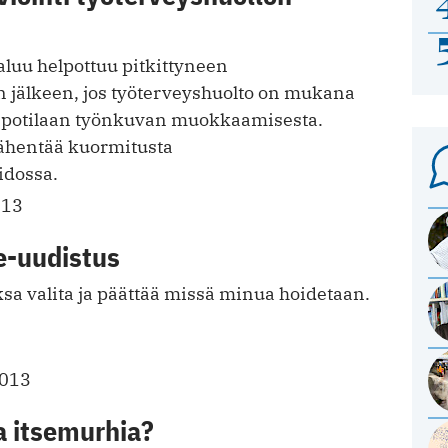
aluu helpottuu pitkittyneen
n jälkeen, jos työterveyshuolto on mukana
 potilaan työnkuvan muokkaamisesta.
ähentää kuormitusta
idossa.
013
e-uudistus
sa valita ja päättää missä minua hoidetaan.
2013
a itsemurhia?