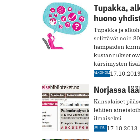
Tupakka, alk
huono yhdis
Tupakka ja alkoh
selittävät noin 8
hampaiden kiinn
kustannukset ovat
kärsimysten lisäk
ALKOHOLI
17.10.201
Norjassa lää
Kansalaiset pääse
lehtien aineistoi
ilmaiseksi.
UUTISET
17.10.2013