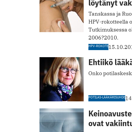
löytänyt vak
Tanskassa ja Ruot
HPV-rokotteella 
Tutkimuksessa ol
2006?2010.
HPV-ROKOTE
15.10.20
Ehtiikö lääk
Onko potilaskesk
POTILAS-LÄÄKÄRISUHDE
14
Keinoavuste
ovat vakiin