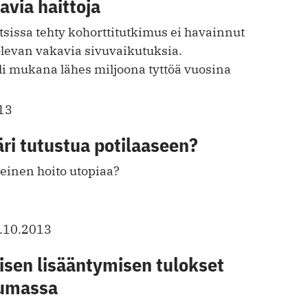
avia haittoja
sissa tehty kohorttitutkimus ei havainnut
olevan vakavia sivuvaikutuksia.
i mukana lähes miljoona tyttöä vuosina
13
äri tutustua potilaaseen?
einen hoito utopiaa?
.10.2013
isen lisääntymisen tulokset
tumassa