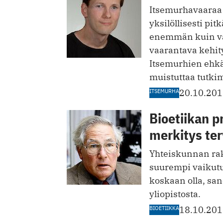
Itsemurhavaaraa 
yksilöllisesti pi
enemmän kuin vai
vaarantava kehity
Itsemurhien ehkäi
muistuttaa tutki
ITSEMURHA
20.10.20
Bioetiikan p
merkitys te
Yhteiskunnan rak
suurempi vaikutu
koskaan olla, sa
yliopistosta.
BIOETIIKKA
18.10.20