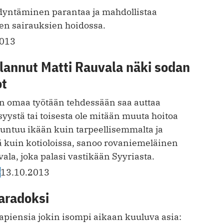
yntäminen parantaa ja mahdollistaa
n sairauksien hoidossa.
2013
lannut Matti Rauvala näki sodan
ot
un omaa työtään tehdessään saa auttaa
ei syystä tai toisesta ole mitään muuta hoitoa
 tuntuu ikään kuin tarpeellisemmalta ja
 kuin kotioloissa, sanoo rovaniemeläinen
vala, joka palasi vastikään Syyriasta.
A
13.10.2013
aradoksi
piensia jokin isompi aikaan kuuluva asia: