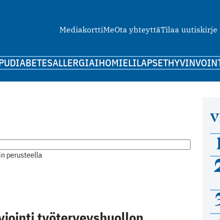
Mediakortti
Me
Ota yhteyttä
Tilaa uutiskirje
PU
DIABETES
ALLERGIA
IHO
MIELI
LAPSET
HYVINVOIN
V
n perusteella
iointi työterveyshuollon