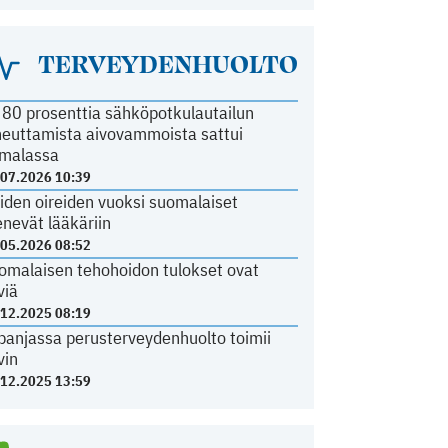
TERVEYDENHUOLTO
i 80 prosenttia sähköpotkulautailun
heuttamista aivovammoista sattui
malassa
.07.2026 10:39
iden oireiden vuoksi suomalaiset
nevät lääkäriin
.05.2026 08:52
omalaisen tehohoidon tulokset ovat
viä
.12.2025 08:19
panjassa perusterveydenhuolto toimii
vin
.12.2025 13:59