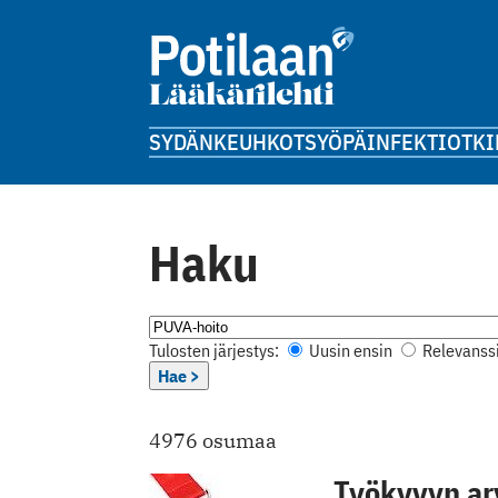
SYDÄN
KEUHKOT
SYÖPÄ
INFEKTIOT
KI
Haku
Tulosten järjestys:
Uusin ensin
Relevanssi
Hae >
4976 osumaa
Työkyvyn arv