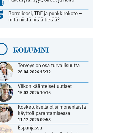
4
5
Borrelioosi, TBE ja punkkirokote –
mitä niistä pitää tietää?
KOLUMNI
Terveys on osa turvallisuutta
26.04.2026 15:32
Viikon käänteiset uutiset
15.03.2026 10:15
Kosketuksella olisi monenlaista
käyttöä parantamisessa
11.12.2025 09:58
Espanjassa