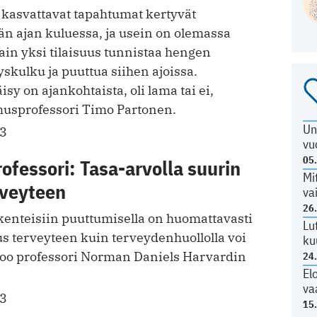
kasvattavat tapahtumat kertyvät
tkän ajan kuluessa, ja usein on olemassa
n yksi tilaisuus tunnistaa hengen
skulku ja puuttua siihen ajoissa.
sy on ajankohtaista, oli lama tai ei,
musprofessori Timo Partonen.
Un
13
vu
05
rofessori: Tasa-arvolla suurin
Mi
rveyteen
va
26
enteisiin ­puuttumisella on ­huomattavasti
Lu
s terveyteen kuin terveydenhuollolla voi
ku
noo ­professori Norman Daniels Harvardin
24
El
va
13
15