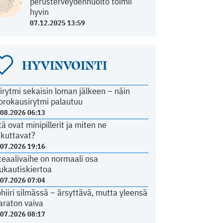
perusterveydenhuolto toimii
hyvin
07.12.2025 13:59
HYVINVOINTI
irytmi sekaisin loman jälkeen – näin
orokausirytmi palautuu
.08.2026 06:13
tä ovat minipillerit ja miten ne
ikuttavat?
.07.2026 19:16
teaalivaihe on normaali osa
ukautiskiertoa
.07.2026 07:04
ohiiri silmässä – ärsyttävä, mutta yleensä
araton vaiva
.07.2026 08:17