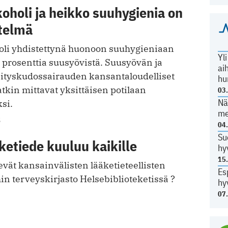
oholi ja heikko suuhygienia on
telmä
oli yhdistettynä huonoon suuhygieniaan
Yl
0 prosenttia suusyövistä. Suusyövän ja
ai
ityskudossairauden kansantaloudelliset
hu
kin mittavat yksittäisen potilaan
03
Nä
si.
me
3
04
Su
ketiede kuuluu kaikille
hy
15
vät kansainvälisten lääketieteellisten
Es
hin terveyskirjasto Helsebiblioteketissä ?
hy
07