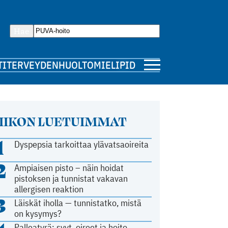
Hae
TI
TERVEYDENHUOLTO
MIELIPIDE
IIKON LUETUIMMAT
1
Dyspepsia tarkoittaa ylävatsaoireita
2
Ampiaisen pisto – näin hoidat
pistoksen ja tunnistat vakavan
allergisen reaktion
3
Läiskät iholla — tunnistatko, mistä
on kysymys?
Palleatyrä: syyt, oireet ja hoito