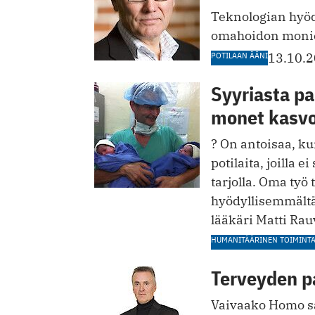
Teknologian hyöd
omahoidon monie
POTILAAN ÄÄNI
13.10.
Syyriasta pa
monet kasv
? On antoisaa, k
potilaita, joilla 
tarjolla. Oma työ
hyödyllisemmältä
lääkäri Matti Rau
HUMANITÄÄRINEN TOIMINT
Terveyden p
Vaivaako Homo sa