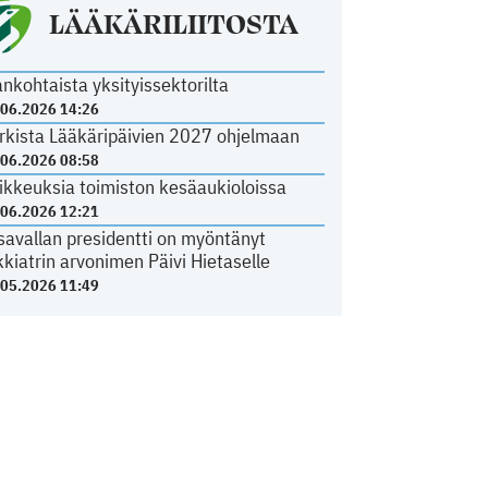
LÄÄKÄRILIITOSTA
ankohtaista yksityissektorilta
.06.2026 14:26
rkista Lääkäripäivien 2027 ohjelmaan
.06.2026 08:58
ikkeuksia toimiston kesäaukioloissa
.06.2026 12:21
savallan presidentti on myöntänyt
kkiatrin arvonimen Päivi Hietaselle
.05.2026 11:49