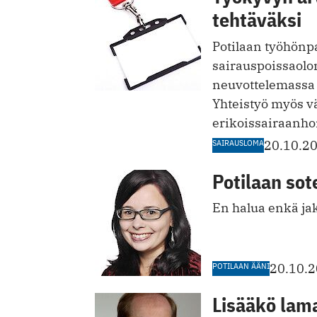
tehtäväksi
Potilaan työhönp
sairauspoissaolo
neuvottelemassa
Yhteistyö myös v
erikoissairaanho
SAIRAUSLOMA
20.10.2
Potilaan sot
En halua enkä jak
POTILAAN ÄÄNI
20.10.
Lisääkö lam