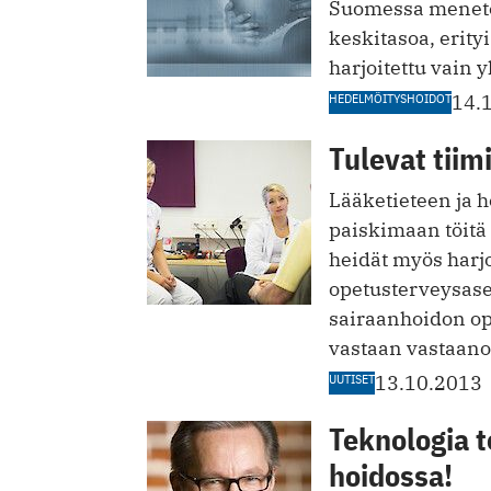
Suomessa menetel
keskitasoa, erity
harjoitettu vain y
HEDELMÖITYSHOIDOT
14.
Tulevat tiim
Lääketieteen ja h
paiskimaan töitä 
heidät myös har
opetusterveysase
sairaanhoidon op
vastaan vastaanot
UUTISET
13.10.2013
Teknologia 
hoidossa!