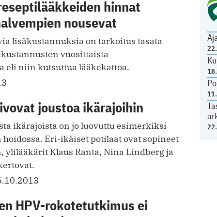
reseptilääkkeiden hinnat
 halvempien nousevat
Aj
uvia lisäkustannuksia on tarkoitus tasata
22
ekustannusten vuosittaista
Ku
eli niin kutsuttua lääkekattoa.
18
13
Po
11
ivovat joustoa ikärajoihin
Ta
ar
a ikärajoista on jo luovuttu esimerkiksi
22
 hoidossa. Eri-ikäiset potilaat ovat sopineet
 ylilääkärit Klaus Ranta, Nina Lindberg ja
kertovat.
6.10.2013
en HPV-rokotetutkimus ei