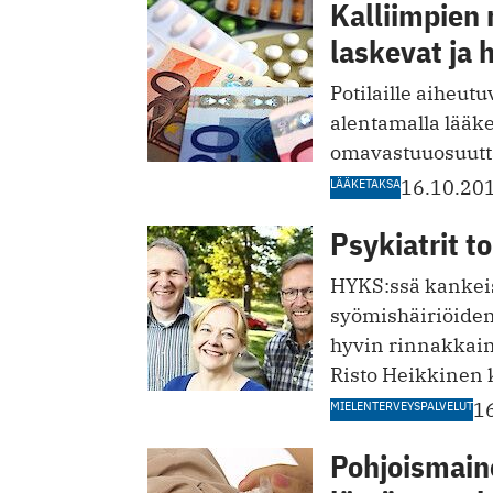
Kalliimpien 
laskevat ja
Potilaille aiheut
alentamalla lääk
omavastuuosuutta 
LÄÄKETAKSA
16.10.20
Psykiatrit to
HYKS:ssä kankeist
syömis­häiriöiden
hyvin rinnakkain,
Risto Heikkinen 
MIELENTERVEYSPALVELUT
1
Pohjoismain