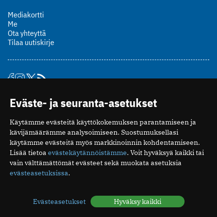
Mediakortti
Me
Ota yhteyttä
Tilaa uutiskirje
Eväste- ja seuranta-asetukset
Suomen Lääkäriliitto
Mäkelänkatu 2, PL 49
00510 Helsinki
Käytämme evästeitä käyttökokemuksen parantamiseen ja
kävijämäärämme analysoimiseen. Suostumuksellasi
puh. (09) 393 091
käytämme evästeitä myös markkinoinnin kohdentamiseen.
toimitus@potilaanlaakarilehti.fi
Lisää tietoa
evästekäytännöistämme
. Voit hyväksyä kaikki tai
vain välttämättömät evästeet sekä muokata asetuksia
ISSN 2323-9476
evästeasetuksissa
.
Evästeasetukset
Hyväksy kaikki