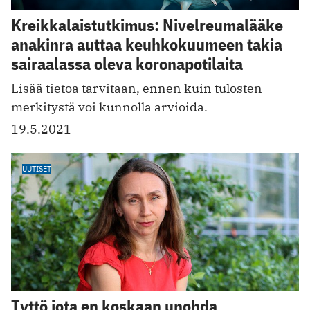
Kreikkalaistutkimus: Nivelreumalääke
anakinra auttaa keuhkokuumeen takia
sairaalassa oleva koronapotilaita
Lisää tietoa tarvitaan, ennen kuin tulosten
merkitystä voi kunnolla arvioida.
19.5.2021
UUTISET
Tyttö jota en koskaan unohda