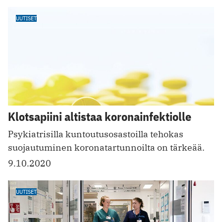
UUTISET
Klotsapiini altistaa koronainfektiolle
Psykiatrisilla kuntoutus­osastoilla tehokas
suojautuminen koronatartunnoilta on tärkeää.
9.10.2020
UUTISET