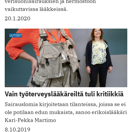
verisuonisairauksien ja hermostoon
vaikuttavissa lääkkeissä.
20.1.2020
UUTISET
Vain työterveyslääkäreiltä tuli kritiikkiä
Sairauslomia ­kirjoitetaan ­tilanteissa, joissa se ei
ole potilaan edun mukaista, sanoo erikoislääkäri
Kari-Pekka Martimo
8.10.2019