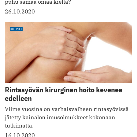
puhu samaa omaa kieltä?
26.10.2020
UUTISET
Rintasyövän kirurginen hoito kevenee
edelleen
Viime vuosina on varhaisvaiheen rintasyövissä
jätetty kainalon imusolmukkeet kokonaan
tutkimatta.
16.10.2020