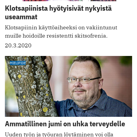
Klotsapiinista hyötyisivät nykyistä
useammat
Klotsapiinin käyttö­aiheeksi on vakiintunut
muille hoidoille resistentti skitsofrenia.
20.3.2020
MIELIPIDE
Ammatillinen jumi on uhka terveydelle
Uuden työn ja työuran löytäminen voi olla