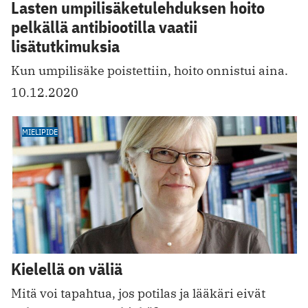
Lasten umpilisäke­tuleh­duksen hoito
pelkällä anti­biootilla vaatii
lisätutkimuksia
Kun umpilisäke poistettiin, hoito onnistui aina.
10.12.2020
MIELIPIDE
Kielellä on väliä
Mitä voi tapahtua, jos potilas ja lääkäri eivät