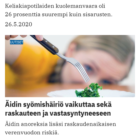
Keliakiapotilaiden kuolemanvaara oli
26 prosenttia suurempi kuin sisarusten.
26.5.2020
UUTISET
Äidin syömishäiriö vaikuttaa sekä
raskauteen ja vastasyntyneeseen
Äidin anoreksia lisäsi raskauden­aikaisen
verenvuodon riskiä. ­