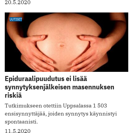
20.5.2020
UUTISET
Epiduraalipuudutus ei lisää
synnytyksenjälkeisen masennuksen
riskiä
Tutkimukseen otettiin Uppsalassa 1 503
ensisynnyttäjää, joiden synnytys käynnistyi
spontaanisti.
11.5.2020