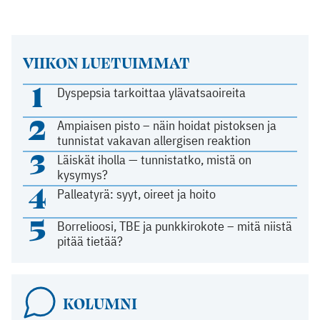
VIIKON LUETUIMMAT
1
Dyspepsia tarkoittaa ylävatsaoireita
2
Ampiaisen pisto – näin hoidat pistoksen ja
tunnistat vakavan allergisen reaktion
3
Läiskät iholla — tunnistatko, mistä on
kysymys?
4
Palleatyrä: syyt, oireet ja hoito
5
Borrelioosi, TBE ja punkkirokote – mitä niistä
pitää tietää?
KOLUMNI