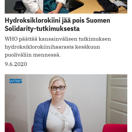
Hydroksiklorokiini jää pois Suomen
Solidarity-tutkimuksesta
WHO päättää kansainvälisen tutkimuksen
hydroksiklorokiini­haarasta kesäkuun
puoliväliin mennessä.
9.6.2020
UUTISET