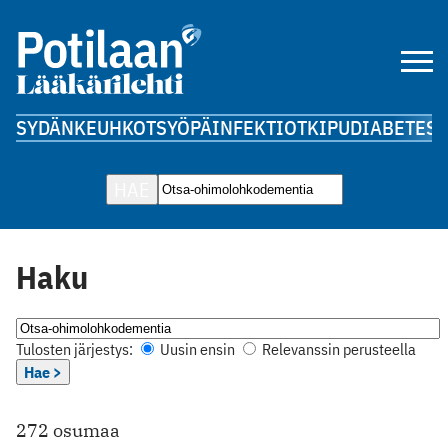
SYDÄN
KEUHKOT
SYÖPÄ
INFEKTIOT
KIPU
DIABETES
A
HAE
Haku
Tulosten järjestys:
Uusin ensin
Relevanssin perusteella
Hae >
272 osumaa