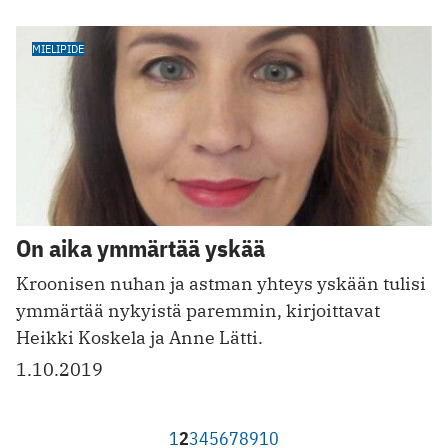
MIELIPIDE
On aika ymmärtää yskää
Kroonisen nuhan ja astman yhteys yskään tulisi
ymmärtää nykyistä paremmin, kirjoittavat
Heikki Koskela ja Anne Lätti.
1.10.2019
1
2
3
4
5
6
7
8
9
10