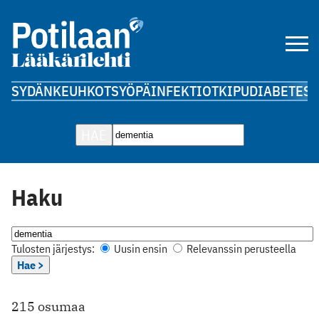
SYDÄN
KEUHKOT
SYÖPÄ
INFEKTIOT
KIPU
DIABETES
A
HAE
Haku
Tulosten järjestys:
Uusin ensin
Relevanssin perusteella
Hae >
215 osumaa