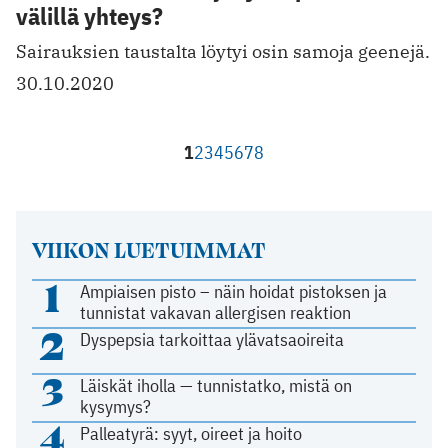
välillä yhteys?
Sairauksien taustalta löytyi osin samoja geenejä.
30.10.2020
1
2
3
4
5
6
7
8
VIIKON LUETUIMMAT
1
Ampiaisen pisto – näin hoidat pistoksen ja
tunnistat vakavan allergisen reaktion
2
Dyspepsia tarkoittaa ylävatsaoireita
3
Läiskät iholla — tunnistatko, mistä on
kysymys?
4
Palleatyrä: syyt, oireet ja hoito