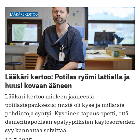
LÄÄKÄRI KERTOO
Lääkäri kertoo: Potilas ryömi lattialla ja
huusi kovaan ääneen
Lääkäri kertoo mieleen jääneestä
potilastapauksesta: mistä oli kyse ja millaisia
pohdintoja syntyi. ­Kyseinen tapaus opetti, että
dementiapotilaan ­epätyypillisten käytös­oireiden
syy kannattaa selvittää.