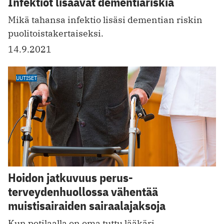
Infektiot lisäävät dementiariskiä
Mikä tahansa infektio lisäsi dementian riskin
puoli­toistakertaiseksi.
14.9.2021
UUTISET
Hoidon jatkuvuus perus­
terveydenhuollossa vähentää
muistisairaiden sairaala­jaksoja
Kun potilaalla on oma tuttu lääkäri,