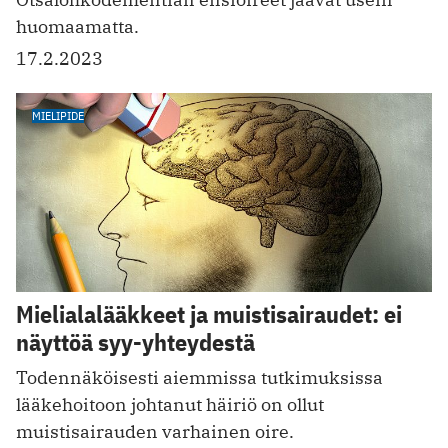
huomaamatta.
17.2.2023
MIELIPIDE
Mielialalääkkeet ja muistisairaudet: ei
näyttöä syy-yhteydestä
Todennäköisesti aiemmissa tutkimuksissa
lääkehoitoon johtanut häiriö on ollut
muistisairauden varhainen oire.