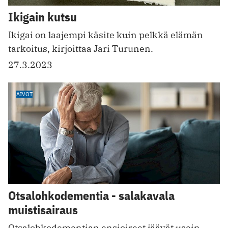
Ikigain kutsu
Ikigai on laajempi käsite kuin pelkkä elämän
tarkoitus, kirjoittaa Jari Turunen.
27.3.2023
AIVOT
Otsalohkodementia - salakavala
muistisairaus
Otsalohkodementian ensioireet jää vät usein