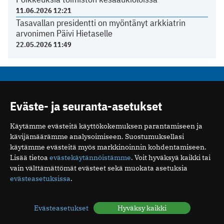
11.06.2026 12:21
Tasavallan presidentti on myöntänyt arkkiatrin
arvonimen Päivi Hietaselle
22.05.2026 11:49
Mediakortti
Eväste- ja seuranta-asetukset
Me
Ota yhteyttä
Tilaa uutiskirje
Käytämme evästeitä käyttökokemuksen parantamiseen ja
kävijämäärämme analysoimiseen. Suostumuksellasi
käytämme evästeitä myös markkinoinnin kohdentamiseen.
Lisää tietoa
evästekäytännöistämme
. Voit hyväksyä kaikki tai
vain välttämättömät evästeet sekä muokata asetuksia
evästeasetuksissa
.
Suomen Lääkäriliitto
Mäkelänkatu 2, PL 49
00510 Helsinki
Evästeasetukset
Hyväksy kaikki
puh. (09) 393 091