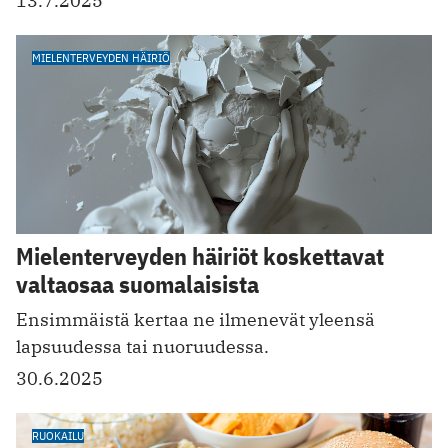
13.7.2025
MIELENTERVEYDEN HÄIRIÖ
Mielenterveyden häiriöt koskettavat
valtaosaa suomalaisista
Ensimmäistä kertaa ne ilmenevät yleensä
lapsuudessa tai nuoruudessa.
30.6.2025
RUOKAILU