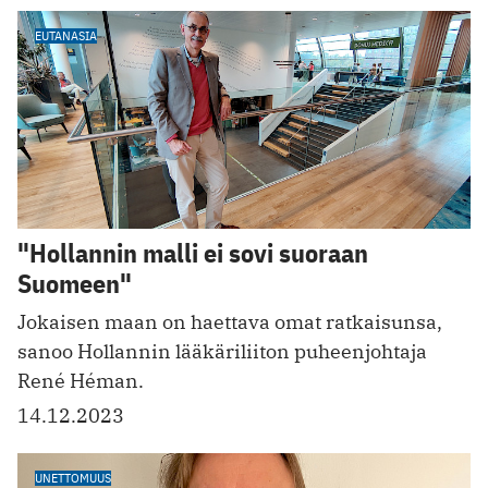
EUTANASIA
"Hollannin malli ei sovi suoraan
Suomeen"
Jokaisen maan on haettava omat ratkaisunsa,
sanoo Hollannin lääkäriliiton puheenjohtaja
René Héman.
14.12.2023
UNETTOMUUS