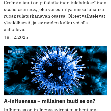
Crohnin tauti on pitkäaikainen tulehduksellinen
suolistosairaus, joka voi esiintyä missä tahansa
ruoansulatuskanavan osassa. Oireet vaihtelevat
yksilöllisesti, ja sairauden kulku voi olla
aaltoileva.
18.12.2025
INFLUENSSA
A-influenssa – millainen tauti se on?
Influenssa on influenssavirusten aiheuttama