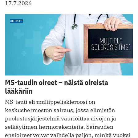
17.7.2026
UUTISET
MS-taudin oireet – näistä oireista
lääkäriin
MS-tauti eli multippeliskleroosi on
keskushermoston sairaus, jossa elimistön
puolustusjärjestelmä vaurioittaa aivojen ja
selkäytimen hermorakenteita. Sairauden
ensioireet voivat vaihdella paljon, minkä vuoksi