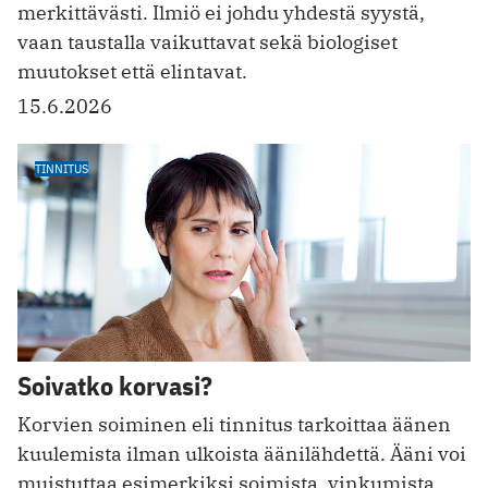
merkittävästi. Ilmiö ei johdu yhdestä syystä,
vaan taustalla vaikuttavat sekä biologiset
muutokset että elintavat.
15.6.2026
TINNITUS
Soivatko korvasi?
Korvien soiminen eli tinnitus tarkoittaa äänen
kuulemista ilman ulkoista äänilähdettä. Ääni voi
muistuttaa esimerkiksi soimista, vinkumista,