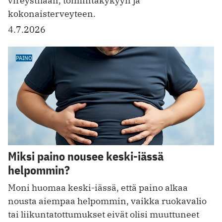
vireystilaan, toimintakykyyn ja
kokonaisterveyteen.
4.7.2026
PAINO
Miksi paino nousee keski-iässä
helpommin?
Moni huomaa keski-iässä, että paino alkaa
nousta aiempaa helpommin, vaikka ruokavalio
tai liikuntatottumukset eivät olisi muuttuneet