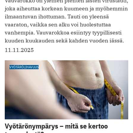
Vauvarokko on yleinen pienten lasten virustauti,
joka aiheuttaa korkean kuumeen ja myöhemmin
ilmaantuvan ihottuman. Tauti on yleensä
vaaraton, vaikka sen alku voi huolestuttaa
vanhempia. Vauvarokkoa esiintyy tyypillisesti
kuuden kuukauden sekä kahden vuoden iässä.
11.11.2025
VYÖTÄRÖLIHAVUUS
Vyötärönympärys – mitä se kertoo