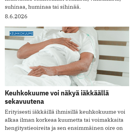
suhinaa, huminaa tai sihinää.
8.6.2026
KEUHKOKUUME
Keuhkokuume voi näkyä iäkkäällä
sekavuutena
Erityisesti iäkkäillä ihmisillä keuhkokuume voi
alkaa ilman korkeaa kuumetta tai voimakkaita
hengitystieoireita ja sen ensimmäinen oire on