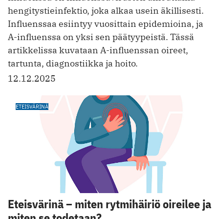
hengitystieinfektio, joka alkaa usein äkillisesti.
Influenssaa esiintyy vuosittain epidemioina, ja
A-influenssa on yksi sen päätyypeistä. Tässä
artikkelissa kuvataan A-influenssan oireet,
tartunta, diagnostiikka ja hoito.
12.12.2025
ETEISVÄRINÄ
Eteisvärinä – miten rytmihäiriö oireilee ja
miten se todetaan?