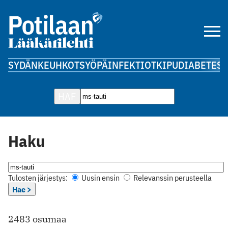
SYDÄN
KEUHKOT
SYÖPÄ
INFEKTIOT
KIPU
DIABETES
A
HAE
Haku
Tulosten järjestys:
Uusin ensin
Relevanssin perusteella
Hae >
2483 osumaa