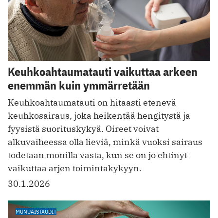
Keuhkoahtaumatauti vaikuttaa arkeen
enemmän kuin ymmärretään
Keuhkoahtaumatauti on hitaasti etenevä
keuhkosairaus, joka heikentää hengitystä ja
fyysistä suorituskykyä. Oireet voivat
alkuvaiheessa olla lieviä, minkä vuoksi sairaus
todetaan monilla vasta, kun se on jo ehtinyt
vaikuttaa arjen toimintakykyyn.
30.1.2026
MUNUAISTAUDIT