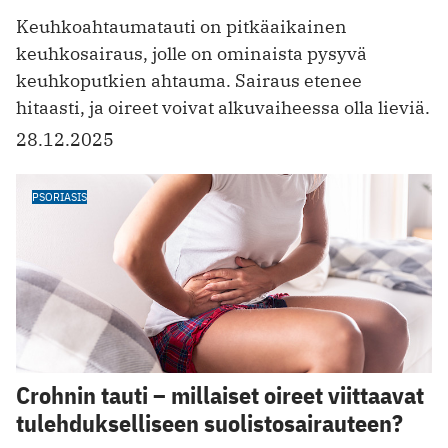
Keuhkoahtaumatauti on pitkäaikainen
keuhkosairaus, jolle on ominaista pysyvä
keuhkoputkien ahtauma. Sairaus etenee
hitaasti, ja oireet voivat alkuvaiheessa olla lieviä.
28.12.2025
PSORIASIS
Crohnin tauti – millaiset oireet viittaavat
tulehdukselliseen suolistosairauteen?