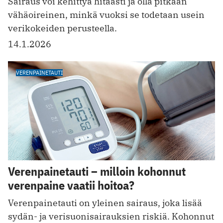
Sairaus voi kehittyä hitaasti ja olla pitkään
vähäoireinen, minkä vuoksi se todetaan usein
verikokeiden perusteella.
14.1.2026
VERENPAINETAUTI
Verenpainetauti – milloin kohonnut
verenpaine vaatii hoitoa?
Verenpainetauti on yleinen sairaus, joka lisää
sydän- ja verisuonisairauksien riskiä. Kohonnut