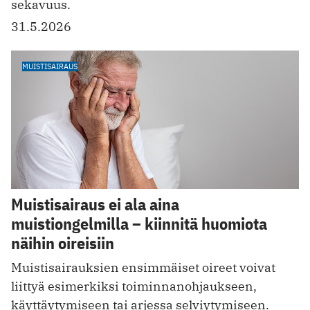
sekavuus.
31.5.2026
MUISTISAIRAUS
Muistisairaus ei ala aina
muistiongelmilla – kiinnitä huomiota
näihin oireisiin
Muistisairauksien ensimmäiset oireet voivat
liittyä esimerkiksi toiminnanohjaukseen,
käyttäytymiseen tai arjessa selviytymiseen.