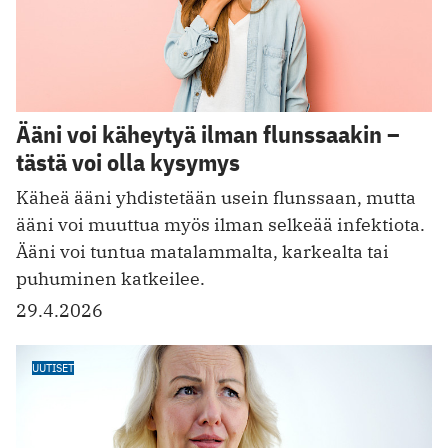
Ääni voi käheytyä ilman flunssaakin –
tästä voi olla kysymys
Käheä ääni yhdistetään usein flunssaan, mutta
ääni voi muuttua myös ilman selkeää infektiota.
Ääni voi tuntua matalammalta, karkealta tai
puhuminen katkeilee.
29.4.2026
UUTISET