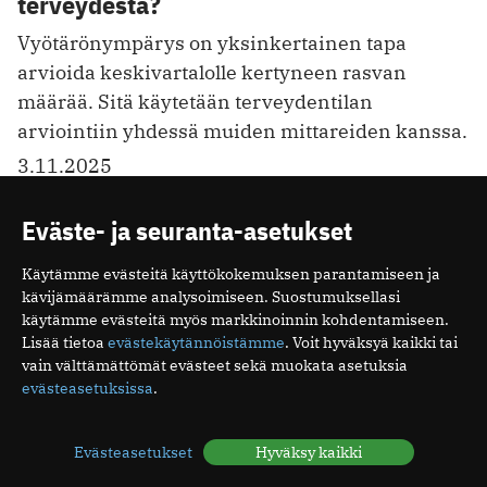
terveydestä?
Vyötärönympärys on yksinkertainen tapa
arvioida keskivartalolle kertyneen rasvan
määrää. Sitä käytetään terveydentilan
arviointiin yhdessä muiden mittareiden kanssa.
3.11.2025
Eväste- ja seuranta-asetukset
1
2
3
4
5
6
7
8
9
10
…
83
Käytämme evästeitä käyttökokemuksen parantamiseen ja
kävijämäärämme analysoimiseen. Suostumuksellasi
käytämme evästeitä myös markkinoinnin kohdentamiseen.
VIIKON LUETUIMMAT
Lisää tietoa
evästekäytännöistämme
. Voit hyväksyä kaikki tai
vain välttämättömät evästeet sekä muokata asetuksia
1
evästeasetuksissa
.
Dyspepsia tarkoittaa ylävatsaoireita
2
Ampiaisen pisto – näin hoidat pistoksen ja
Evästeasetukset
Hyväksy kaikki
tunnistat vakavan allergisen reaktion