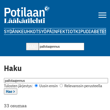
SYDÄN
KEUHKOT
SYÖPÄ
INFEKTIOT
KIPU
DIABETES
A
HAE
Haku
Tulosten järjestys:
Uusin ensin
Relevanssin perusteella
Hae >
33 osumaa