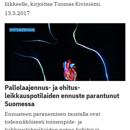
liikkeelle, kirjoittaa Tuomas Kiviniemi.
13.3.2017
OHITUSLEIKKAUS
Pallolaajennus- ja ohitus­
leikkauspotilaiden ennuste parantunut
Suomessa
Ennusteen paranemisen taustalla ovat
todennäköisesti toimenpide- ja
leikkaustekniikoiden nopea kehitys ja