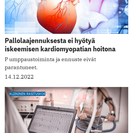
Pallolaajennuksesta ei hyötyä
iskeemisen kardiomyopatian hoitona
P umppaustoiminta ja ennuste eivät
parantuneet.
14.12.2022
KLIININEN RASITUSKOE