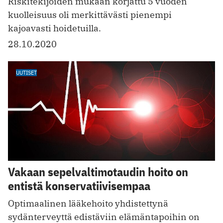
Riskitekijöiden mukaan korjattu 5 vuoden
kuolleisuus oli merkittävästi pienempi
kajoavasti hoidetuilla.
28.10.2020
UUTISET
Vakaan sepelvaltimotaudin hoito on
entistä konservatiivisempaa
Optimaalinen lääkehoito yhdistettynä
sydänterveyttä edistäviin elämäntapoihin on