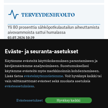
TERVEYDENHUOLTO
Yli 80 prosenttia sähköpotkulautailun aiheuttamista
aivovammoista sattui humalassa
03.07.2026 10:39
Näiden oireiden vuoksi suomalaiset menevät
lääkäriin
Eväste- ja seuranta-asetukset
04.05.2026 08:52
Suomalaisen tehohoidon tulokset ovat hyviä
Käytämme evästeitä käyttökokemuksen parantamiseen ja
15.12.2025 08:19
kävijämäärämme analysoimiseen. Suostumuksellasi
Espanjassa perusterveydenhuolto toimii hyvin
käytämme evästeitä myös markkinoinnin kohdentamiseen.
Lisää tietoa
evästekäytännöistämme
. Voit hyväksyä kaikki tai
07.12.2025 13:59
vain välttämättömät evästeet sekä muokata asetuksia
evästeasetuksissa
.
LÄÄKÄRILIITOSTA
Evästeasetukset
Hyväksy kaikki