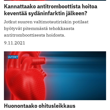
Kannattaako antitromboottista hoitoa
keventää sydäninfarktin jälkeen?
Jotkut suuren valtimotautiriskin potilaat
hyötyvät pitemmästä tehokkaasta
antitromboottisesta hoidosta.
9.11.2021
UUTISET
Huonontaako ohitusleikkaus