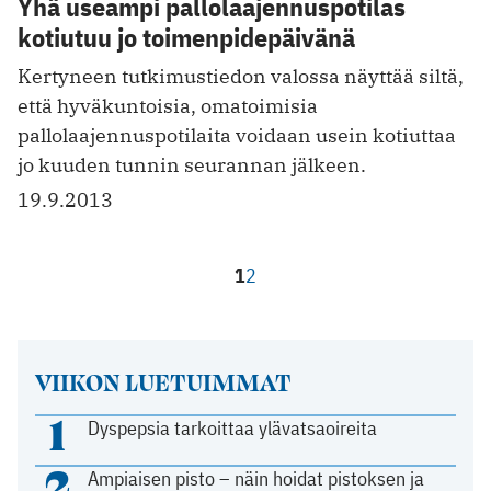
Yhä useampi pallolaajennuspotilas
kotiutuu jo toimenpidepäivänä
Kertyneen tutkimustiedon valossa näyttää siltä,
että hyväkuntoisia, oma­toimisia
pallolaajennuspotilaita voidaan usein kotiuttaa
jo kuuden tunnin seurannan jälkeen.
19.9.2013
1
2
VIIKON LUETUIMMAT
1
Dyspepsia tarkoittaa ylävatsaoireita
2
Ampiaisen pisto – näin hoidat pistoksen ja