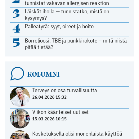
tunnistat vakavan allergisen reaktion
3
Läiskät iholla — tunnistatko, mistä on
kysymys?
4
Palleatyrä: syyt, oireet ja hoito
5
Borrelioosi, TBE ja punkkirokote – mitä niistä
pitää tietää?
KOLUMNI
Terveys on osa turvallisuutta
26.04.2026 15:32
Viikon käänteiset uutiset
15.03.2026 10:15
Kosketuksella olisi monenlaista käyttöä