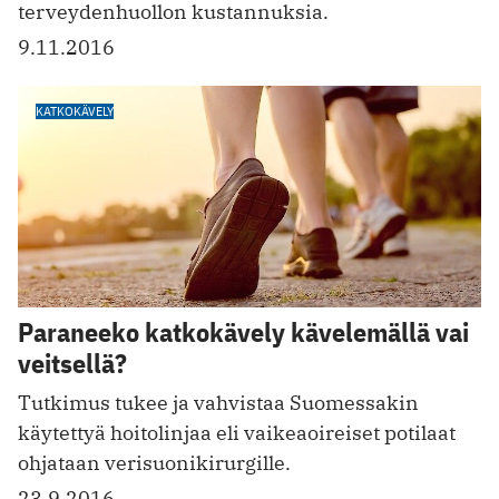
terveydenhuollon kustannuksia.
9.11.2016
KATKOKÄVELY
Paraneeko katkokävely kävelemällä vai
veitsellä?
Tutkimus tukee ja vahvistaa Suomessakin
käytettyä hoitolinjaa eli vaikeaoireiset potilaat
ohjataan verisuonikirurgille.
23.9.2016