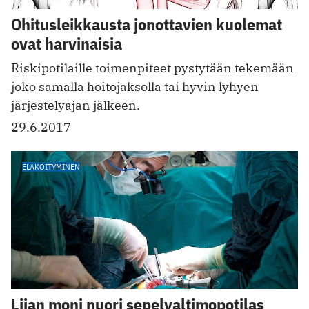
Ohitusleikkausta jonottavien kuolemat
ovat harvinaisia
Riskipotilaille toimenpiteet pystytään tekemään
joko samalla hoitojaksolla tai hyvin lyhyen
järjestelyajan jälkeen.
29.6.2017
ELÄKÖITYMINEN
Liian moni nuori sepelvaltimopotilas