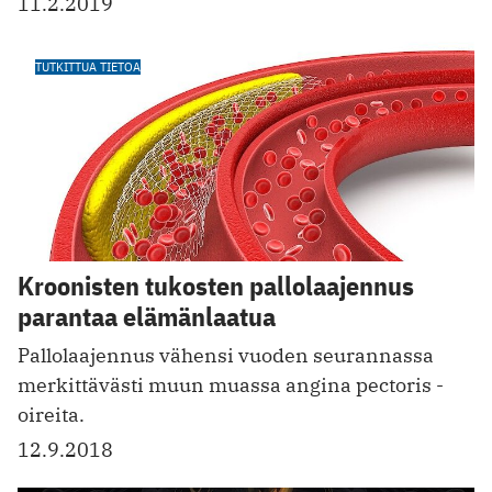
11.2.2019
TUTKITTUA TIETOA
Kroonisten tukosten pallolaajennus
parantaa elämänlaatua
Pallolaajennus vähensi vuoden ­seurannassa
merkittävästi muun muassa angina pectoris -
oireita.
12.9.2018