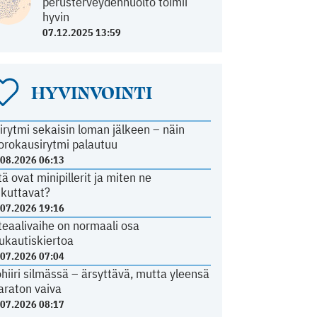
perusterveydenhuolto toimii
hyvin
07.12.2025 13:59
HYVINVOINTI
irytmi sekaisin loman jälkeen – näin
orokausirytmi palautuu
.08.2026 06:13
tä ovat minipillerit ja miten ne
ikuttavat?
.07.2026 19:16
teaalivaihe on normaali osa
ukautiskiertoa
.07.2026 07:04
ohiiri silmässä – ärsyttävä, mutta yleensä
araton vaiva
.07.2026 08:17