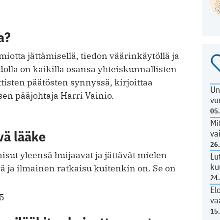
a?
miotta jättämisellä, tiedon väärinkäytöllä ja
dolla on kaikilla osansa yhteiskunnallisten
ttisten päätösten synnyssä, kirjoittaa
Un
en pääjohtaja Harri Vainio.
vu
05
Mi
vä lääke
va
26
sut yleensä huijaavat ja jättävät mielen
Lu
ku
vä ja ilmainen ratkaisu kuitenkin on. Se on
24
El
5
va
15