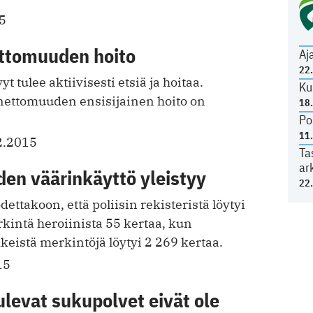
5
ttomuuden hoito
Aj
22
 tulee aktiivisesti etsiä ja hoitaa.
Ku
nettomuuden ensisijainen hoito on
18
Po
11
2.2015
Ta
ar
en väärinkäyttö yleistyy
22
dettakoon, että poliisin rekisteristä löytyi
intä heroiinista 55 kertaa, kun
eistä merkintöjä löytyi 2 269 kertaa.
15
levat sukupolvet eivät ole