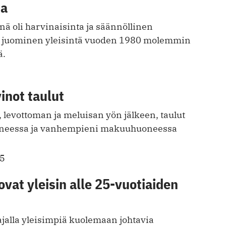
sa
enä oli harvinaisinta ja säännöllinen
juominen yleisintä vuoden 1980 molemmin
ä.
inot taulut
levottoman ja meluisan yön jälkeen, taulut
uoneessa ja vanhempieni makuuhuoneessa
15
vat yleisin alle 25-vuotiaiden
ajalla yleisimpiä kuolemaan johtavia