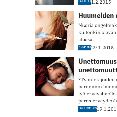
PÄIHTEET
1.2.2015
Huumeiden 
Nuoria ongelmakäy
kuitenkin oleva
alussa.
HUUMEET
29.1.2015
Unettomuus l
unettomuut
?Työntekijöiden u
paremmin huomio
työterveyshuollo
perusterveydenhu
UNETTOMUUS
19.1.201