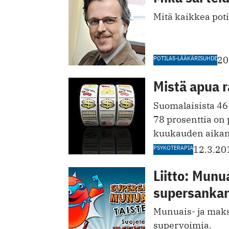
Mitä kaikkea pot
POTILAS-LÄÄKÄRISUHDE
20
Mistä apua 
Suomalaisista 46 
78 prosenttia on
kuukauden aikan
PSYKOTERAPIA
12.3.20
Liitto: Munu
supersankar
Munuais- ja maks
supervoimia.