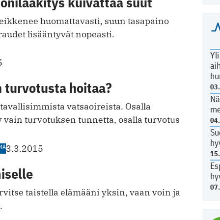
onilääkitys kuivattaa suut
 heikkenee huomattavasti, suun tasapaino
raudet lisääntyvät nopeasti.
Yl
5
ai
hu
 turvotusta hoitaa?
03
Nä
tavallisimmista vatsaoireista. Osalla
me
yy vain turvotuksen tunnetta, osalla turvotus
04
Su
hy
MÄ
3.3.2015
15
Es
iselle
hy
07
vitse taistella elämääni yksin, vaan voin ja
.