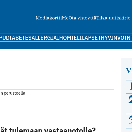
Mediakortti
Me
Ota yhteyttä
Tilaa uutiskirje
PU
DIABETES
ALLERGIA
IHO
MIELI
LAPSET
HYVINVOIN
V
n perusteella
dät tulemaan vastaanotolle?