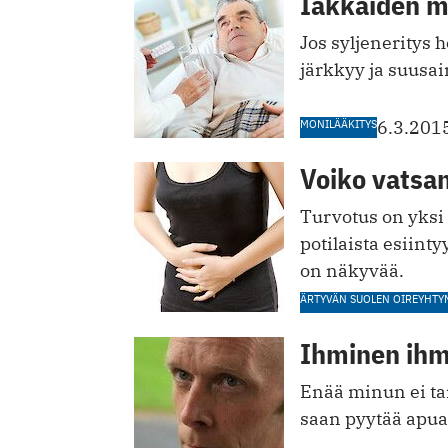
Iäkkäiden m
Jos syljeneritys
järkkyy ja suusai
MONILÄÄKITYS
6.3.201
Voiko vatsan
Turvotus on yksi 
potilaista esiint
on näkyvää.
ÄRTYVÄN SUOLEN OIREYHTY
Ihminen ihm
Enää minun ei tar
saan pyytää apua