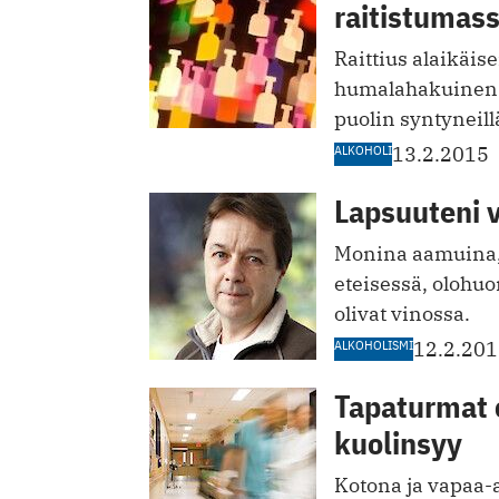
raitistumas
Raittius alaikäis
humalahakuinen 
puolin syntyneill
ALKOHOLI
13.2.2015
Lapsuuteni v
Monina aamuina, 
eteisessä, oloh
olivat vinossa.
ALKOHOLISMI
12.2.20
Tapaturmat o
kuolinsyy
Kotona ja vapaa-