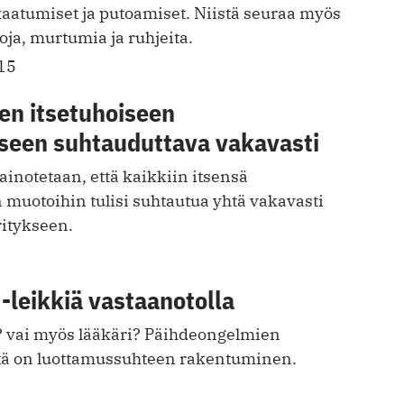
kaatumiset ja putoamiset. Niistä seuraa myös
ja, murtumia ja ruhjeita.
15
en itsetuhoiseen
seen suhtauduttava vakavasti
inotetaan, että kaikkiin itsensä
 muotoihin tulisi suhtautua yhtä vakavasti
itykseen.
i -leikkiä vastaanotolla
 ? vai myös lääkäri? Päihdeongelmien
tä on luottamussuhteen rakentuminen.