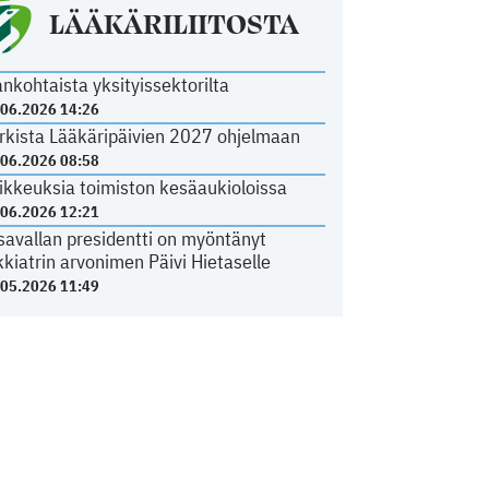
LÄÄKÄRILIITOSTA
ankohtaista yksityissektorilta
.06.2026 14:26
rkista Lääkäripäivien 2027 ohjelmaan
.06.2026 08:58
ikkeuksia toimiston kesäaukioloissa
.06.2026 12:21
savallan presidentti on myöntänyt
kkiatrin arvonimen Päivi Hietaselle
.05.2026 11:49