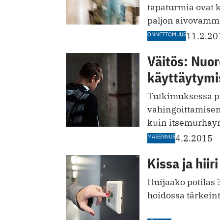
tapaturmia ovat 
paljon aivovammo
ONNETTOMUUS
11.2.20
Väitös: Nuor
käyttäytymi
Tutkimuksessa pa
vahingoittamisen
kuin itsemurhayr
MASENNUS
4.2.2015
Kissa ja hiir
Huijaako potilas
hoidossa tärkein