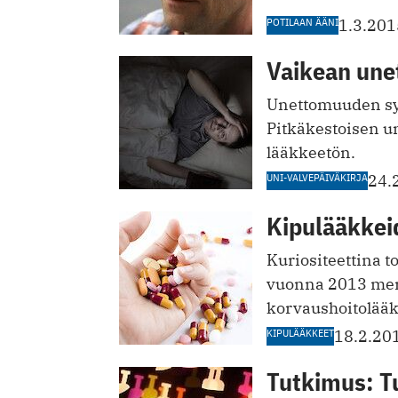
POTILAAN ÄÄNI
1.3.201
Vaikean une
Unettomuuden syyt
Pitkäkestoisen u
lääkkeetön.
UNI-VALVEPÄIVÄKIRJA
24.
Kipulääkkeid
Kuriositeettina to
vuonna 2013 merk
korvaushoitolääkk
KIPULÄÄKKEET
18.2.20
Tutkimus: Tu