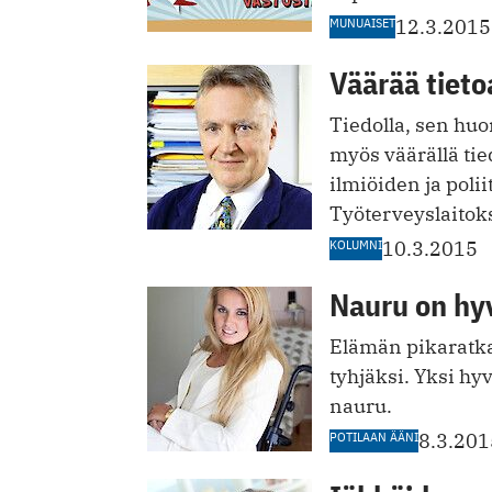
MUNUAISET
12.3.2015
Väärää tieto
Tiedolla, sen huo
myös väärällä tie
ilmiöiden ja polii
Työterveyslaitoks
KOLUMNI
10.3.2015
Nauru on hy
Elämän pikaratkai
tyhjäksi. Yksi hy
nauru.
POTILAAN ÄÄNI
8.3.201