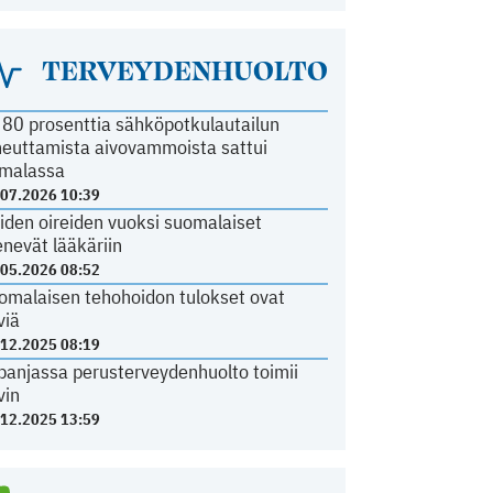
TERVEYDENHUOLTO
i 80 prosenttia sähköpotkulautailun
heuttamista aivovammoista sattui
malassa
.07.2026 10:39
iden oireiden vuoksi suomalaiset
nevät lääkäriin
.05.2026 08:52
omalaisen tehohoidon tulokset ovat
viä
.12.2025 08:19
panjassa perusterveydenhuolto toimii
vin
.12.2025 13:59