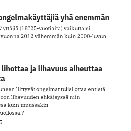
ongelmakäyttäjiä yhä enemmän
ttäjiä (18?25-vuotiaita) vaikuttaisi
n vuonna 2012 vähemmän kuin 2000-luvun
ihottaa ja lihavuus aiheuttaa
ta
neen liittyvät ongelmat tulisi ottaa entistä
on lihavuuden ehkäisyssä niin
ssa kuin muussakin
ollossa.?
5