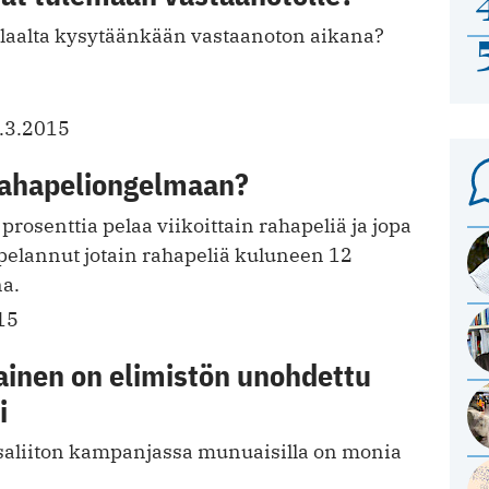
ilaalta kysytäänkään vastaanoton aikana?
.3.2015
rahapeliongelmaan?
prosenttia pelaa viikoittain rahapeliä ja jopa
 pelannut jotain rahapeliä kuluneen 12
a.
15
ainen on elimistön unohdettu
i
aliiton kampanjassa munuaisilla on monia