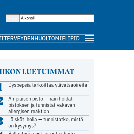
Hae
TI
TERVEYDENHUOLTO
MIELIPIDE
IIKON LUETUIMMAT
1
Dyspepsia tarkoittaa ylävatsaoireita
2
Ampiaisen pisto – näin hoidat
pistoksen ja tunnistat vakavan
allergisen reaktion
3
Läiskät iholla — tunnistatko, mistä
on kysymys?
Palleatyrä: syyt, oireet ja hoito