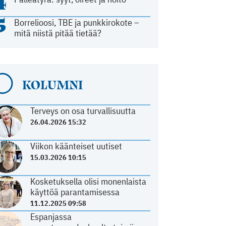
4
5
Borrelioosi, TBE ja punkkirokote –
mitä niistä pitää tietää?
KOLUMNI
Terveys on osa turvallisuutta
26.04.2026 15:32
Viikon käänteiset uutiset
15.03.2026 10:15
Kosketuksella olisi monenlaista
käyttöä parantamisessa
11.12.2025 09:58
Espanjassa