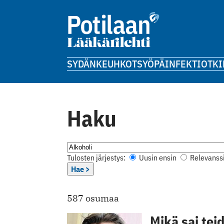
SYDÄN
KEUHKOT
SYÖPÄ
INFEKTIOT
KI
Haku
Tulosten järjestys:
Uusin ensin
Relevanssi
Hae >
587 osumaa
Mikä sai tei