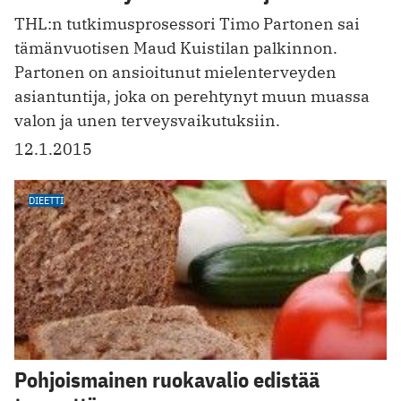
THL:n tutkimusprosessori Timo Partonen sai
tämänvuotisen Maud Kuistilan palkinnon.
Partonen on ansioitunut mielenterveyden
asiantuntija, joka on perehtynyt muun muassa
valon ja unen terveysvaikutuksiin.
12.1.2015
DIEETTI
Pohjoismainen ruokavalio edistää