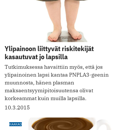
Ylipainoon liittyvät riskitekijät
kasautuvat jo lapsilla
Tutkimuksessa havaittiin myös, että jos
ylipainoinen lapsi kantaa PNPLA3-geenin
muunnosta, hänen plasman
maksaentsyymipitoisuutensa olivat
korkeammat kuin muilla lapsilla.
10.3.2015
KAAKAO