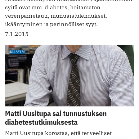
syitä ovat mm. diabetes, hoitamaton
verenpainetauti, munuaistulehdukset,
ikääntyminen ja perinnölliset syyt.
7.1.2015
DIABETES
Matti Uusitupa sai tunnustuksen
diabetestutkimuksesta
Matti Uusitupa korostaa, että terveelliset