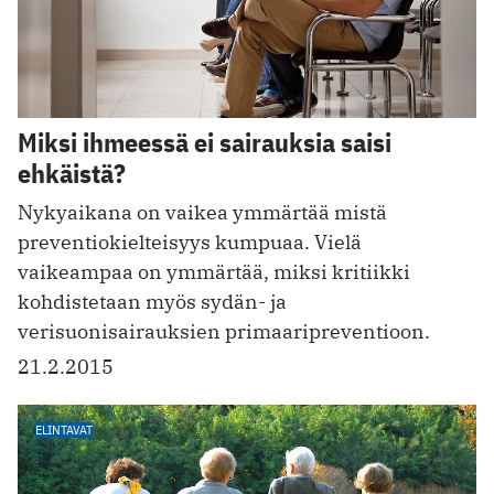
Miksi ihmeessä ei sairauksia saisi
ehkäistä?
Nykyaikana on vaikea ymmärtää mistä
preventiokielteisyys kumpuaa. Vielä
vaikeampaa on ymmärtää, miksi kritiikki
kohdistetaan myös sydän- ja
verisuonisairauksien primaaripreventioon.
21.2.2015
ELINTAVAT