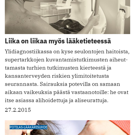
Liika on liikaa myös lääketieteessä
Ylidiagnostiikassa on kyse seulontojen haitoista,
supertarkkojen kuvantamistutkimusten aiheut­
tamasta turhien tutkimusten kierteestä ja
kansanterveyden riskien ylimitoitetusta
seurannasta. Sairauksia potevilla on samaan
aikaan vaikeuksia päästä vastaanotoille: he ovat
itse asiassa alihoidettuja ja aliseurattuja.
27.2.2015
POTILAS-LÄÄKÄRISUHDE