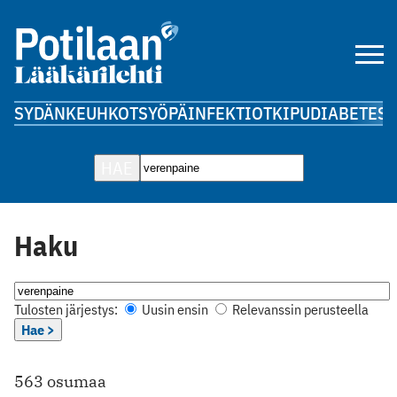
SYDÄN
KEUHKOT
SYÖPÄ
INFEKTIOT
KIPU
DIABETES
A
HAE
Haku
Tulosten järjestys:
Uusin ensin
Relevanssin perusteella
Hae >
563 osumaa