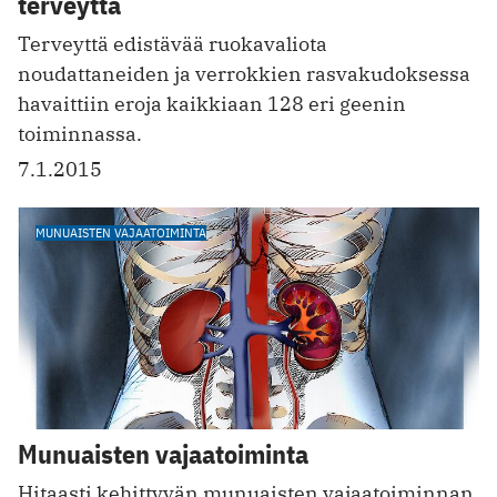
terveyttä
Terveyttä edistävää ruokavaliota
noudattaneiden ja verrokkien rasvakudoksessa
havaittiin eroja kaikkiaan 128 eri geenin
toiminnassa.
7.1.2015
MUNUAISTEN VAJAATOIMINTA
Munuaisten vajaatoiminta
Hitaasti kehittyvän munuaisten vajaatoiminnan