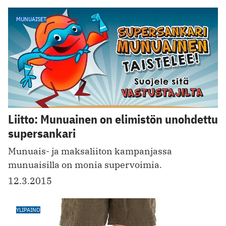
MUNUAISET
Liitto: Munuainen on elimistön unohdettu
supersankari
Munuais- ja maksaliiton kampanjassa
munuaisilla on monia supervoimia.
12.3.2015
YLIPAINO