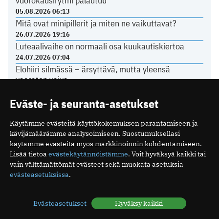
vuorokausirytmi palautuu
05.08.2026 06:13
Mitä ovat minipillerit ja miten ne vaikuttavat?
26.07.2026 19:16
Luteaalivaihe on normaali osa kuukautiskiertoa
24.07.2026 07:04
Elohiiri silmässä – ärsyttävä, mutta yleensä
vaaraton vaiva
15.07.2026 08:17
Eväste- ja seuranta-asetukset
Käytämme evästeitä käyttökokemuksen parantamiseen ja
TERVEYDENHUOLTO
kävijämäärämme analysoimiseen. Suostumuksellasi
käytämme evästeitä myös markkinoinnin kohdentamiseen.
Yli 80 prosenttia sähköpotkulautailun aiheuttamista
Lisää tietoa
evästekäytännöistämme
. Voit hyväksyä kaikki tai
aivovammoista sattui humalassa
vain välttämättömät evästeet sekä muokata asetuksia
03.07.2026 10:39
evästeasetuksissa
.
Näiden oireiden vuoksi suomalaiset menevät
lääkäriin
Evästeasetukset
Hyväksy kaikki
04.05.2026 08:52