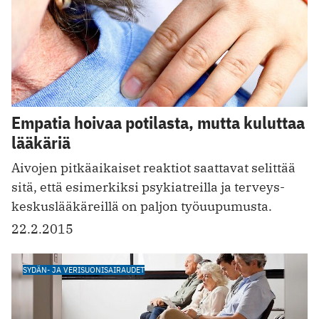
Empatia hoivaa potilasta, mutta kuluttaa
lääkäriä
Aivojen pitkäaikaiset reaktiot saattavat selittää
sitä, että esimerkiksi psykiatreilla ja terveys­
keskuslääkäreillä on paljon työuupumusta.
22.2.2015
SYDÄN- JA VERISUONISAIRAUDET