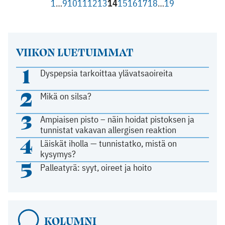
1
…
9
10
11
12
13
14
15
16
17
18
…
19
VIIKON LUETUIMMAT
1
Dyspepsia tarkoittaa ylävatsaoireita
2
Mikä on silsa?
3
Ampiaisen pisto – näin hoidat pistoksen ja
tunnistat vakavan allergisen reaktion
4
Läiskät iholla — tunnistatko, mistä on
kysymys?
5
Palleatyrä: syyt, oireet ja hoito
KOLUMNI