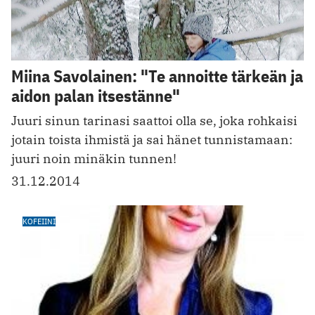
Miina Savolainen: "Te annoitte tärkeän ja
aidon palan itsestänne"
Juuri sinun tarinasi saattoi olla se, joka rohkaisi
jotain toista ihmistä ja sai hänet tunnistamaan:
juuri noin minäkin tunnen!
31.12.2014
KOFEIINI