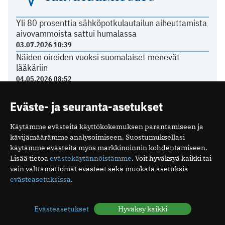
Yli 80 prosenttia sähköpotkulautailun aiheuttamista
aivovammoista sattui humalassa
03.07.2026 10:39
Näiden oireiden vuoksi suomalaiset menevät
lääkäriin
04.05.2026 08:52
Suomalaisen tehohoidon tulokset ovat hyviä
15.12.2025 08:19
Eväste- ja seuranta-asetukset
Espanjassa perusterveydenhuolto toimii hyvin
07.12.2025 13:59
Käytämme evästeitä käyttökokemuksen parantamiseen ja
kävijämäärämme analysoimiseen. Suostumuksellasi
käytämme evästeitä myös markkinoinnin kohdentamiseen.
Lisää tietoa
evästekäytännöistämme
. Voit hyväksyä kaikki tai
LÄÄKÄRILIITOSTA
vain välttämättömät evästeet sekä muokata asetuksia
evästeasetuksissa
.
Ajankohtaista yksityissektorilta
22.06.2026 14:26
Evästeasetukset
Hyväksy kaikki
Kurkista Lääkäripäivien 2027 ohjelmaan