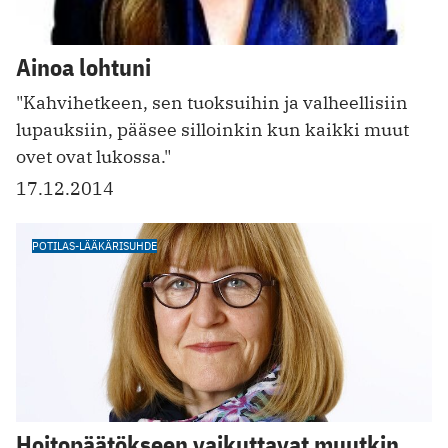
Ainoa lohtuni
"Kahvihetkeen, sen tuoksuihin ja valheellisiin
lupauksiin, pääsee silloinkin kun kaikki muut
ovet ovat lukossa."
17.12.2014
POTILAS-LÄÄKÄRISUHDE
Hoitopäätökseen vaikuttavat muutkin