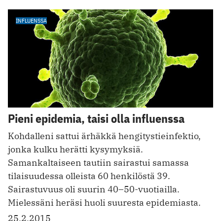
INFLUENSSA
Pieni epidemia, taisi olla influenssa
Kohdalleni sattui ärhäkkä hengitystieinfektio,
jonka kulku herätti kysymyksiä.
Samankaltaiseen tautiin sairastui samassa
tilaisuudessa olleista 60 henkilöstä 39.
Sairastuvuus oli suurin 40–50-vuotiailla.
Mielessäni heräsi huoli suuresta epidemiasta.
25.2.2015