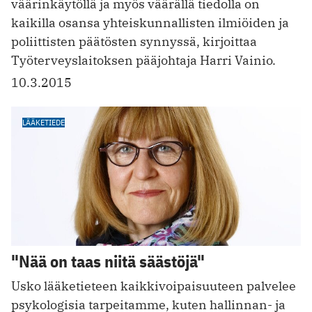
väärinkäytöllä ja myös väärällä tiedolla on
kaikilla osansa yhteiskunnallisten ilmiöiden ja
poliittisten päätösten synnyssä, kirjoittaa
Työterveyslaitoksen pääjohtaja Harri Vainio.
10.3.2015
LÄÄKETIEDE
"Nää on taas niitä säästöjä"
Usko lääketieteen kaikkivoipaisuuteen palvelee
psykologisia tarpeitamme, kuten hallinnan- ja