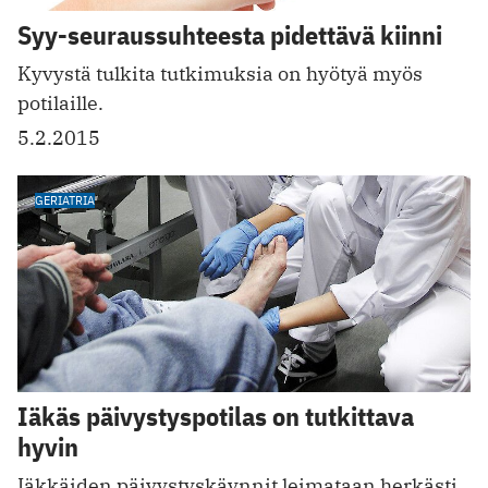
Syy-seuraussuhteesta pidettävä kiinni
Kyvystä tulkita tutkimuksia on hyötyä myös
potilaille.
5.2.2015
GERIATRIA
Iäkäs päivystyspotilas on tutkittava
hyvin
Iäkkäiden päivystyskäynnit leimataan herkästi