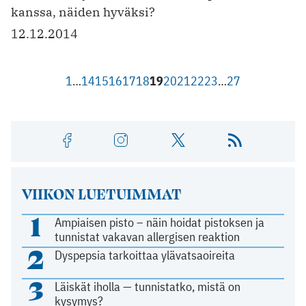
kanssa, näiden hyväksi?
12.12.2014
1
…
14
15
16
17
18
19
20
21
22
23
…
27
VIIKON LUETUIMMAT
1
Ampiaisen pisto – näin hoidat pistoksen ja
tunnistat vakavan allergisen reaktion
2
Dyspepsia tarkoittaa ylävatsaoireita
3
Läiskät iholla — tunnistatko, mistä on
kysymys?