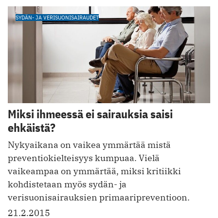
SYDÄN- JA VERISUONISAIRAUDET
Miksi ihmeessä ei sairauksia saisi
ehkäistä?
Nykyaikana on vaikea ymmärtää mistä
preventiokielteisyys kumpuaa. Vielä
vaikeampaa on ymmärtää, miksi kritiikki
kohdistetaan myös sydän- ja
verisuonisairauksien primaaripreventioon.
21.2.2015