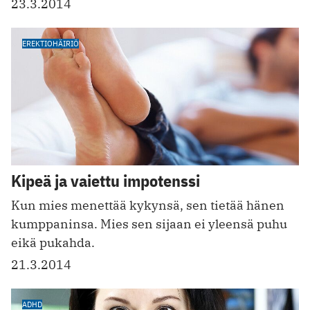
23.3.2014
EREKTIOHÄIRIÖ
Kipeä ja vaiettu impotenssi
Kun mies menettää kykynsä, sen tietää hänen
kumppaninsa. Mies sen sijaan ei yleensä puhu
eikä pukahda.
21.3.2014
ADHD