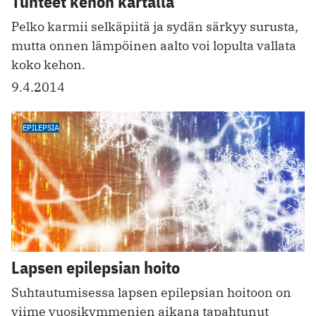
Tunteet kehon kartalla
Pelko karmii selkäpiitä ja sydän särkyy surusta,
mutta onnen lämpöinen aalto voi lopulta vallata
koko kehon.
9.4.2014
EPILEPSIA
Lapsen epilepsian hoito
Suhtautumisessa lapsen epilepsian hoitoon on
viime vuosikymmenien aikana tapahtunut