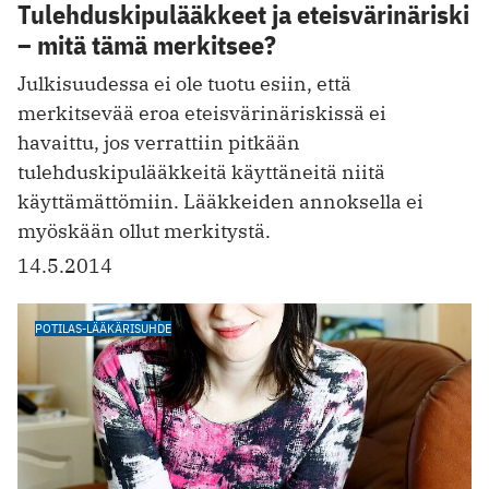
Tulehduskipulääkkeet ja eteisvärinäriski
– mitä tämä merkitsee?
Julkisuudessa ei ole tuotu esiin, että
merkitsevää eroa eteisvärinäriskissä ei
havaittu, jos verrattiin pitkään
tulehduskipulääkkeitä käyttäneitä niitä
käyttämättömiin. Lääkkeiden annoksella ei
myöskään ollut merkitystä.
14.5.2014
POTILAS-LÄÄKÄRISUHDE