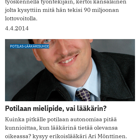
työskennellä työntekijäin, kertoi kansalainen
jolta kysyttiin mitä hän tekisi 90 miljoonan
lottovoitolla.
4.4.2014
POTILAS-LÄÄKÄRISUHDE
Potilaan mielipide, vai lääkärin?
Kuinka pitkälle potilaan autonomiaa pitää
kunnioittaa, kun lääkärinä tietää olevansa
oikeassa? kysyy erikoislääkäri Ari Mönttinen.