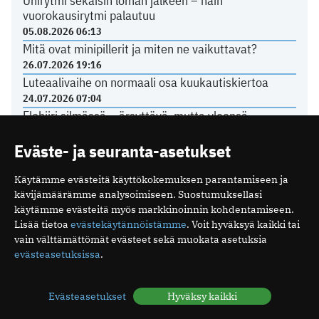
Unirytmi sekaisin loman jälkeen – näin
vuorokausirytmi palautuu
05.08.2026 06:13
Mitä ovat minipillerit ja miten ne vaikuttavat?
26.07.2026 19:16
Luteaalivaihe on normaali osa kuukautiskiertoa
24.07.2026 07:04
Elohiiri silmässä – ärsyttävä, mutta yleensä
vaaraton vaiva
Eväste- ja seuranta-asetukset
15.07.2026 08:17
Käytämme evästeitä käyttökokemuksen parantamiseen ja
kävijämäärämme analysoimiseen. Suostumuksellasi
TERVEYDENHUOLTO
käytämme evästeitä myös markkinoinnin kohdentamiseen.
Lisää tietoa
evästekäytännöistämme
. Voit hyväksyä kaikki tai
Yli 80 prosenttia sähköpotkulautailun aiheuttamista
vain välttämättömät evästeet sekä muokata asetuksia
aivovammoista sattui humalassa
evästeasetuksissa
.
03.07.2026 10:39
Näiden oireiden vuoksi suomalaiset menevät
Evästeasetukset
Hyväksy kaikki
lääkäriin
04.05.2026 08:52