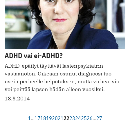
ADHD vai ei-ADHD?
ADHD-epäilyt täyttävät lastenpsykiatrin
vastaanoton. Oikeaan osunut diagnoosi tuo
usein perheelle helpotuksen, mutta virhearvio
voi peittää lapsen hädän alleen vuosiksi.
18.3.2014
1
…
17
18
19
20
21
22
23
24
25
26
…
27