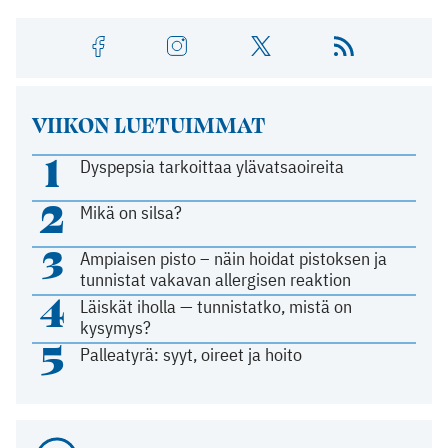
VIIKON LUETUIMMAT
1
Dyspepsia tarkoittaa ylävatsaoireita
2
Mikä on silsa?
3
Ampiaisen pisto – näin hoidat pistoksen ja
tunnistat vakavan allergisen reaktion
4
Läiskät iholla — tunnistatko, mistä on
kysymys?
5
Palleatyrä: syyt, oireet ja hoito