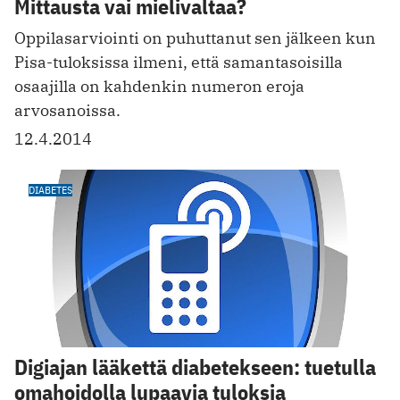
Mittausta vai mielivaltaa?
Oppilasarviointi on puhuttanut sen jälkeen kun
Pisa-tuloksissa ilmeni, että samantasoisilla
osaajilla on kahdenkin numeron eroja
arvosanoissa.
12.4.2014
DIABETES
Digiajan lääkettä diabetekseen: tuetulla
omahoidolla lupaavia tuloksia