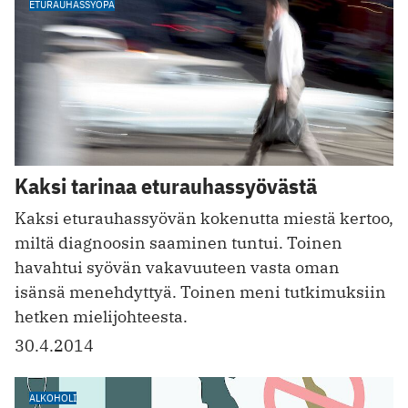
ETURAUHASSYÖPÄ
Kaksi tarinaa eturauhassyövästä
Kaksi eturauhassyövän kokenutta miestä kertoo,
miltä diagnoosin saaminen tuntui. Toinen
havahtui syövän vakavuuteen vasta oman
isänsä menehdyttyä. Toinen meni tutkimuksiin
hetken mielijohteesta.
30.4.2014
ALKOHOLI