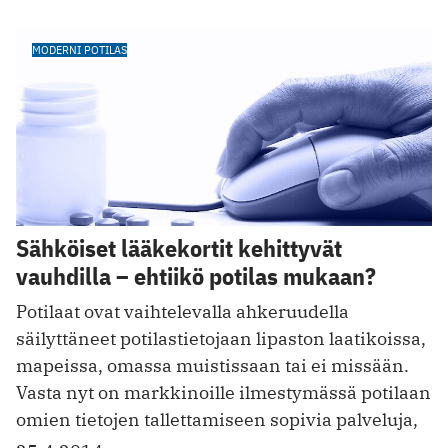
MODERNI POTILAS
Sähköiset lääkekortit kehittyvät
vauhdilla – ehtiikö potilas mukaan?
Potilaat ovat vaihtelevalla ahkeruudella
säilyttäneet potilastietojaan lipaston laatikoissa,
mapeissa, omassa muistissaan tai ei missään.
Vasta nyt on markkinoille ilmestymässä potilaan
omien tietojen tallettamiseen sopivia palveluja,