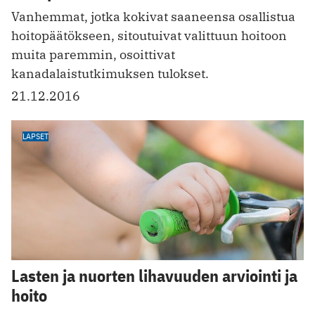
Vanhemmat, jotka kokivat saaneensa osallistua
hoitopäätökseen, sitoutuivat valittuun hoitoon
muita paremmin, osoittivat
kanadalaistutkimuksen tulokset.
21.12.2016
LAPSET
Lasten ja nuorten lihavuuden arviointi ja
hoito