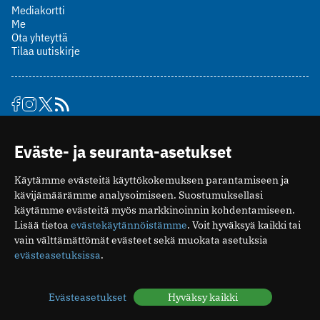
Mediakortti
Me
Ota yhteyttä
Tilaa uutiskirje
Suomen Lääkäriliitto
Eväste- ja seuranta-asetukset
Mäkelänkatu 2, PL 49
00510 Helsinki
Käytämme evästeitä käyttökokemuksen parantamiseen ja
puh. (09) 393 091
kävijämäärämme analysoimiseen. Suostumuksellasi
toimitus@potilaanlaakarilehti.fi
käytämme evästeitä myös markkinoinnin kohdentamiseen.
Lisää tietoa
evästekäytännöistämme
. Voit hyväksyä kaikki tai
ISSN 2323-9476
vain välttämättömät evästeet sekä muokata asetuksia
evästeasetuksissa
.
Evästeasetukset
Hyväksy kaikki