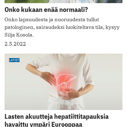
Onko kukaan enää normaali?
Onko lapsuudesta ja nuoruudesta tullut
patologinen, sairaudeksi luokiteltava tila, kysyy
Silja Kosola.
2.5.2022
LAPSET
Lasten akuutteja hepatiittitapauksia
havaittu ympäri Eurooppaa