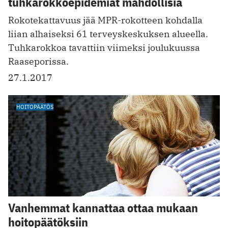
tuhkarokkoepidemiat mahdollisia
Rokotekattavuus jää MPR-rokotteen kohdalla
liian alhaiseksi 61 terveyskeskuksen alueella.
Tuhkarokkoa tavattiin viimeksi joulukuussa
Raaseporissa.
27.1.2017
HOITOPÄÄTÖS
Vanhemmat kannattaa ottaa mukaan
hoitopäätöksiin