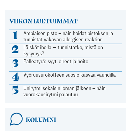
VIIKON LUETUIMMAT
1
Ampiaisen pisto – näin hoidat pistoksen ja
tunnistat vakavan allergisen reaktion
2
Läiskät iholla — tunnistatko, mistä on
kysymys?
3
Palleatyrä: syyt, oireet ja hoito
4
Vyöruusurokotteen suosio kasvaa vauhdilla
5
Unirytmi sekaisin loman jälkeen – näin
vuorokausirytmi palautuu
KOLUMNI