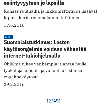
esiintyvyyteen jo lapsilla
Runsas ruutuaika ja liikkumattomuus lisäävät
kipuja, kertoo suomalainen tutkimus.
17.6.2016
LAPSET
Suomalaistutkimus: Lasten
käytösongelmia voidaan vähentää
internet-tukiohjelmalla
Ohjelma tukee vanhempia ja antaa heille
työkaluja kohdata ja vähentää lastensa
ongelmakäytöstä.
29.2.2016
1
2
3
4
5
6