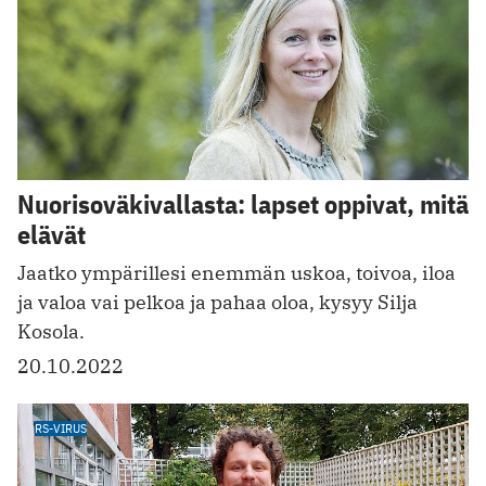
Nuorisoväkivallasta: lapset oppivat, mitä
elävät
Jaatko ympärillesi enemmän uskoa, toivoa, iloa
ja valoa vai pelkoa ja pahaa oloa, kysyy Silja
Kosola.
20.10.2022
RS-VIRUS