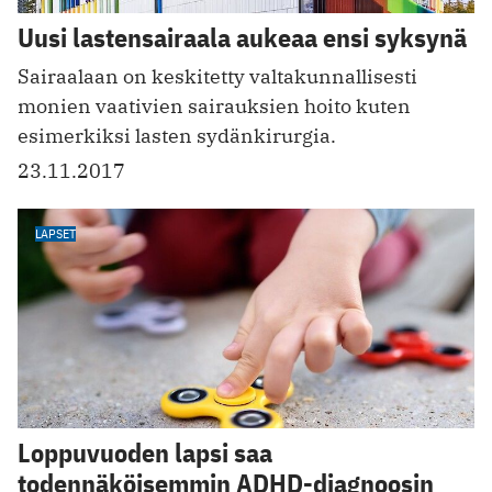
Uusi lastensairaala aukeaa ensi syksynä
Sairaalaan on keskitetty valtakunnallisesti
monien vaativien sairauksien hoito kuten
esimerkiksi lasten sydänkirurgia.
23.11.2017
LAPSET
Loppuvuoden lapsi saa
todennäköisemmin ADHD-diagnoosin