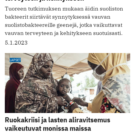
Tuoreen tutkimuksen mukaan äidin suoliston
bakteerit siirtävät synnytyksessä vauvan
suolistobakteereille geenejä, jotka vaikuttavat
vauvan terveyteen ja kehitykseen suotuisasti.
5.1.2023
LAPSET
Ruokakriisi ja lasten aliravitsemus
vaikeutuvat monissa maissa