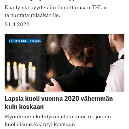
Epäilyistä pyydetään ilmoittamaan T HL:n
tartuntatautilääkärille.
21.4.2022
LASTEN KUOLLEISUUS
Lapsia kuoli vuonna 2020 vähemmän
kuin koskaan
Myönteinen kehitys ei ulotu nuoriin, joiden
kuolleisuus kääntyi kasvuun.