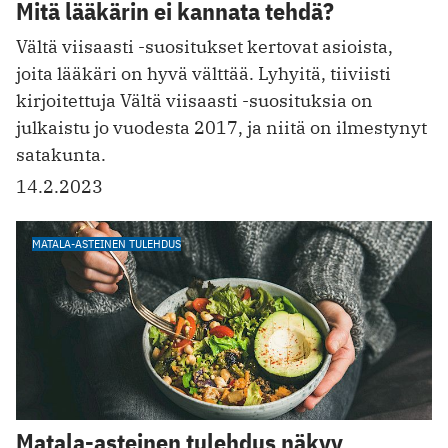
Mitä lääkärin ei kannata tehdä?
Vältä viisaasti -suositukset kertovat asioista,
joita lääkäri on hyvä välttää. Lyhyitä, tiiviisti
kirjoitettuja Vältä viisaasti -suosituksia on
julkaistu jo vuodesta 2017, ja niitä on ilmestynyt
satakunta.
14.2.2023
MATALA-ASTEINEN TULEHDUS
Matala-asteinen tulehdus näkyy