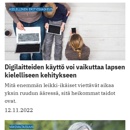
KIELELLINEN ERITYISVAIKEUS
Digilaitteiden käyttö voi vaikuttaa lapsen
kielelliseen kehitykseen
Mitä enemmän leikki-ikäiset viettävät aikaa
yksin ruudun ääressä, sitä heikommat taidot
ovat.
12.11.2022
VÄKIVALTAISUUS