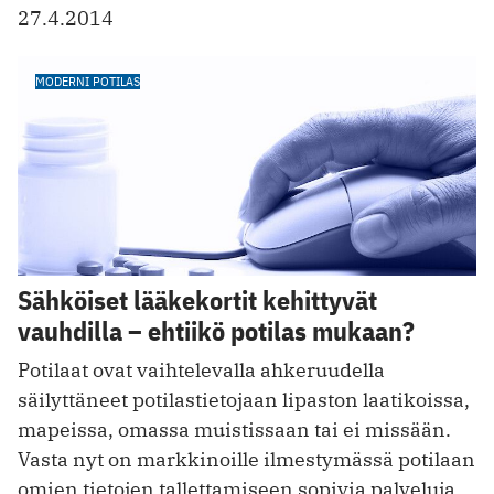
27.4.2014
MODERNI POTILAS
Sähköiset lääkekortit kehittyvät
vauhdilla – ehtiikö potilas mukaan?
Potilaat ovat vaihtelevalla ahkeruudella
säilyttäneet potilastietojaan lipaston laatikoissa,
mapeissa, omassa muistissaan tai ei missään.
Vasta nyt on markkinoille ilmestymässä potilaan
omien tietojen tallettamiseen sopivia palveluja,