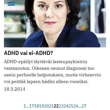
ADHD
ADHD vai ei-ADHD?
ADHD-epäilyt täyttävät lastenpsykiatrin
vastaanoton. Oikeaan osunut diagnoosi tuo
usein perheelle helpotuksen, mutta virhearvio
voi peittää lapsen hädän alleen vuosiksi.
18.3.2014
1
…
17
18
19
20
21
22
23
24
25
26
…
27