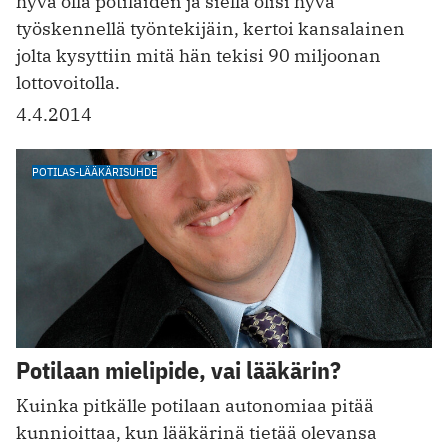
hyvä olla potilaiden ja siellä olisi hyvä
työskennellä työntekijäin, kertoi kansalainen
jolta kysyttiin mitä hän tekisi 90 miljoonan
lottovoitolla.
4.4.2014
POTILAS-LÄÄKÄRISUHDE
Potilaan mielipide, vai lääkärin?
Kuinka pitkälle potilaan autonomiaa pitää
kunnioittaa, kun lääkärinä tietää olevansa