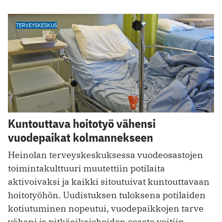
TERVEYSKESKUS
Kuntouttava hoitotyö vähensi
vuodepaikat kolmannekseen
Heinolan terveyskeskuksessa vuodeosastojen
toimintakulttuuri muutettiin potilaita
aktivoivaksi ja kaikki sitoutuivat kuntouttavaan
hoitotyöhön. Uudistuksen tuloksena potilaiden
kotiutuminen nopeutui, vuodepaikkojen tarve
väheni ja pitkäaikaishoidon osasto voitiin