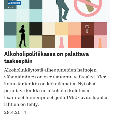
ALKOHOLI
Alkoholipolitiikassa on palattava
taaksepäin
Alkoholinkäytöstä aiheutuneiden haittojen
vähentäminen on ­osoittautunut vaikeaksi. Yksi
keino kuitenkin on kokeilematta. Nyt olisi
peruttava kaikki ne alkoholin kulutusta
lisänneet toimenpiteet, joita 1960-luvun lopulta
lähtien on tehty.
28.4.2014