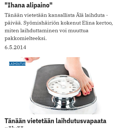
"Ihana alipaino"
Tänään vietetään kansallista Älä laihduta -
päivää. Syömishäiriön kokenut Elina kertoo,
miten laihduttaminen voi muuttua
pakkomielteeksi.
6.5.2014
LAIHDUTUS
Tänään vietetään laihdutusvapaata