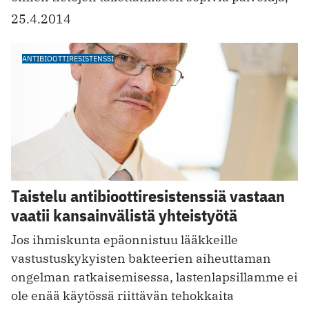
25.4.2014
ANTIBIOOTTIRESISTENSSI
Taistelu antibioottiresistenssiä vastaan
vaatii kansainvälistä yhteistyötä
Jos ihmiskunta epäonnistuu lääkkeille
vastustuskykyisten bakteerien aiheuttaman
ongelman ratkaisemisessa, lastenlapsillamme ei
ole enää käytössä riittävän tehokkaita