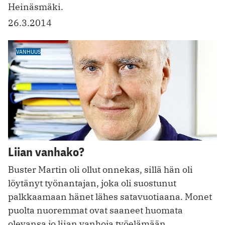
Heinäsmäki.
26.3.2014
VANHUUS
Liian vanhako?
Buster Martin oli ollut onnekas, sillä hän oli
löytänyt työnantajan, joka oli suostunut
palkkaamaan hänet lähes satavuotiaana. Monet
puolta nuoremmat ovat saaneet huomata
olevansa jo liian vanhoja työelämään.