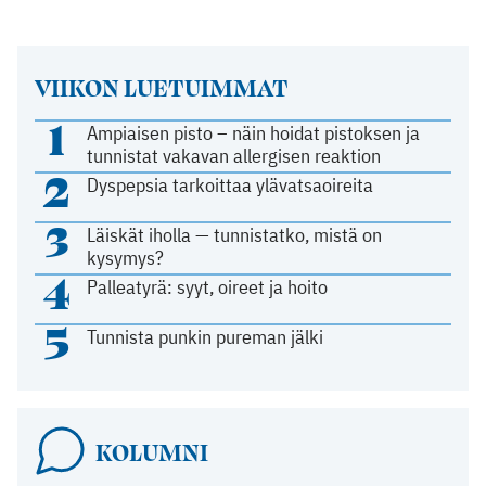
VIIKON LUETUIMMAT
1
Ampiaisen pisto – näin hoidat pistoksen ja
tunnistat vakavan allergisen reaktion
2
Dyspepsia tarkoittaa ylävatsaoireita
3
Läiskät iholla — tunnistatko, mistä on
kysymys?
4
Palleatyrä: syyt, oireet ja hoito
5
Tunnista punkin pureman jälki
KOLUMNI