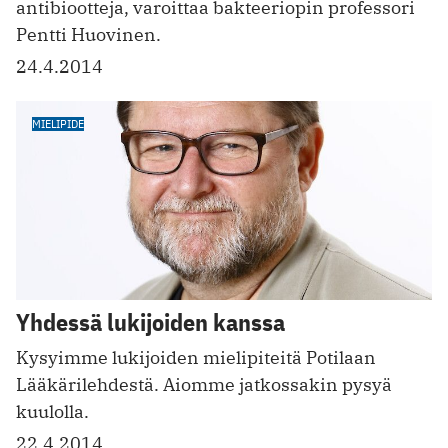
antibiootteja, varoittaa bakteeriopin professori
Pentti Huovinen.
24.4.2014
MIELIPIDE
Yhdessä lukijoiden kanssa
Kysyimme lukijoiden mielipiteitä Potilaan
Lääkärilehdestä. Aiomme jatkossakin pysyä
kuulolla.
22.4.2014