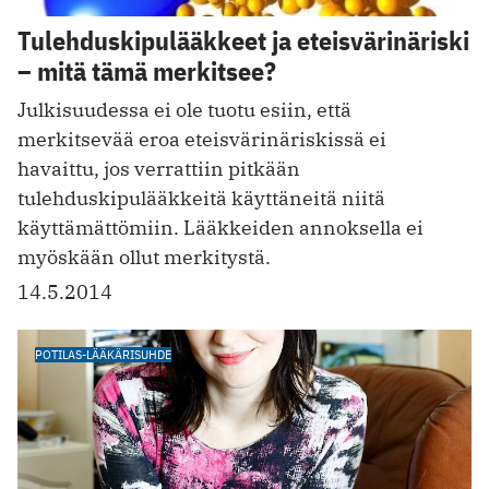
Tulehduskipulääkkeet ja eteisvärinäriski
– mitä tämä merkitsee?
Julkisuudessa ei ole tuotu esiin, että
merkitsevää eroa eteisvärinäriskissä ei
havaittu, jos verrattiin pitkään
tulehduskipulääkkeitä käyttäneitä niitä
käyttämättömiin. Lääkkeiden annoksella ei
myöskään ollut merkitystä.
14.5.2014
POTILAS-LÄÄKÄRISUHDE