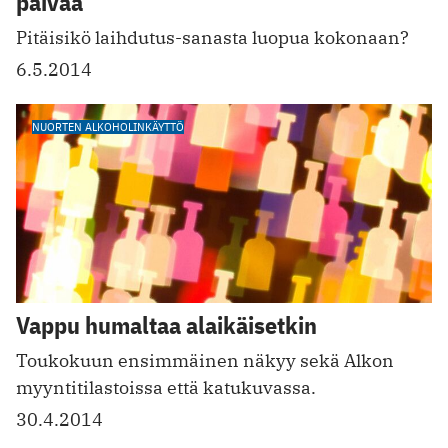
päivää
Pitäisikö laihdutus-sanasta luopua kokonaan?
6.5.2014
NUORTEN ALKOHOLINKÄYTTÖ
Vappu humaltaa alaikäisetkin
Toukokuun ensimmäinen näkyy sekä Alkon
myyntitilastoissa että katukuvassa.
30.4.2014