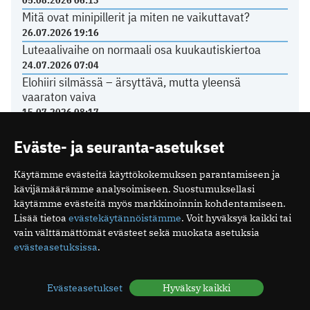
05.08.2026 06:13
Mitä ovat minipillerit ja miten ne vaikuttavat?
26.07.2026 19:16
Luteaalivaihe on normaali osa kuukautiskiertoa
24.07.2026 07:04
Elohiiri silmässä – ärsyttävä, mutta yleensä
vaaraton vaiva
15.07.2026 08:17
Eväste- ja seuranta-asetukset
TERVEYDENHUOLTO
Käytämme evästeitä käyttökokemuksen parantamiseen ja
kävijämäärämme analysoimiseen. Suostumuksellasi
Yli 80 prosenttia sähköpotkulautailun aiheuttamista
käytämme evästeitä myös markkinoinnin kohdentamiseen.
aivovammoista sattui humalassa
Lisää tietoa
evästekäytännöistämme
. Voit hyväksyä kaikki tai
03.07.2026 10:39
vain välttämättömät evästeet sekä muokata asetuksia
Näiden oireiden vuoksi suomalaiset menevät
evästeasetuksissa
.
lääkäriin
04.05.2026 08:52
Evästeasetukset
Hyväksy kaikki
Suomalaisen tehohoidon tulokset ovat hyviä