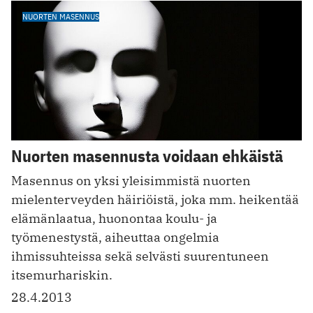
NUORTEN MASENNUS
Nuorten masennusta voidaan ehkäistä
Masennus on yksi yleisimmistä nuorten
mielenterveyden häiriöistä, joka mm. heikentää
elämänlaatua, huonontaa koulu- ja
työmenestystä, aiheuttaa ongelmia
ihmissuhteissa sekä selvästi suurentuneen
itsemurhariskin.
28.4.2013