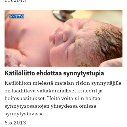
6.5.2013
SYNNYTYS
Kätilöliitto ehdottaa synnytystupia
Kätilöliiton mielestä matalan riskin synnyttäjille
on laadittava valtakunnalliset kriteerit ja
hoitosuositukset. Heitä voitaisiin hoitaa
synnytysosastojen yhteydessä omissa
synnytystuvissa.
6.5.2013