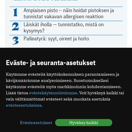
1
Ampiaisen pisto – näin hoidat pistoksen ja
tunnistat vakavan allergisen reaktion
2
Läiskät iholla — tunnistatko, mistä on
kysymys?
3
Palleatyrä: syyt, oireet ja hoito
4
Tunnista punkin pureman jälki
Eväste- ja seuranta-asetukset
5
Unirytmi sekaisin loman jälkeen – näin
vuorokausirytmi palautuu
Käytämme evästeitä käyttökokemuksen parantamiseen ja
kävijämäärämme analysoimiseen. Suostumuksellasi
käytämme evästeitä myös markkinoinnin kohdentamiseen.
Lisää tietoa
evästekäytännöistämme
. Voit hyväksyä kaikki tai
KOLUMNI
vain välttämättömät evästeet sekä muokata asetuksia
evästeasetuksissa
.
Terveys on osa turvallisuutta
26.04.2026 15:32
Evästeasetukset
Hyväksy kaikki