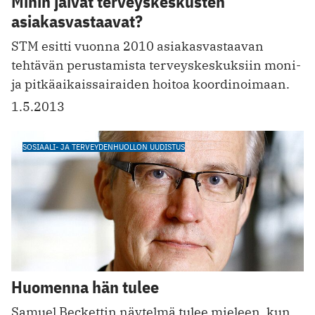
Mihin jäivät terveyskeskusten
asiakasvastaavat?
STM esitti vuonna 2010 asiakasvastaavan
tehtävän perustamista terveyskeskuksiin moni-
ja pitkäaikaissairaiden hoitoa koordinoimaan.
1.5.2013
SOSIAALI- JA TERVEYDENHUOLLON UUDISTUS
Huomenna hän tulee
Samuel Beckettin näytelmä tulee mieleen, kun