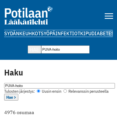
SYDÄN
KEUHKOT
SYÖPÄ
INFEKTIOT
KIPU
DIABETES
A
HAE
Haku
Tulosten järjestys:
Uusin ensin
Relevanssin perusteella
Hae >
4976 osumaa