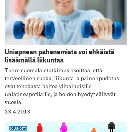
Uniapnean pahenemista voi ehkäistä
lisäämällä liikuntaa
Tuore suomalaistutkimus osoittaa, että
terveellinen ruoka, liikunta ja painonpudotus
ovat tehokasta hoitoa ylipainoisille
uniapneapotilaille, ja hoidon hyödyt säilyvät
vuosia.
23.4.2013
SOLUHOITO