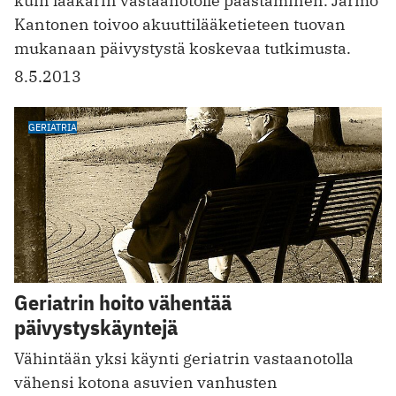
kuin lääkärin vastaanotolle päästäminen. Jarmo
Kantonen toivoo akuuttilääketieteen tuovan
mukanaan päivystystä koskevaa tutkimusta.
8.5.2013
GERIATRIA
Geriatrin hoito vähentää
päivystyskäyntejä
Vähintään yksi käynti geriatrin vastaanotolla
vähensi kotona asuvien vanhusten