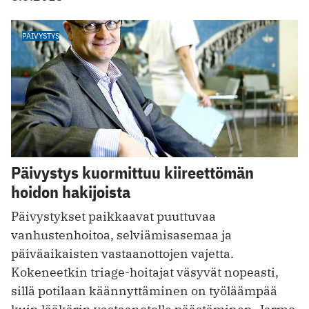
PÄIVYSTYS
Päivystys kuormittuu kiireettömän
hoidon hakijoista
Päivystykset paikkaavat puuttuvaa
vanhustenhoitoa, selviämisasemaa ja
päiväaikaisten vastaanottojen vajetta.
Kokeneetkin triage-hoitajat väsyvät nopeasti,
sillä potilaan käännyttäminen on työläämpää