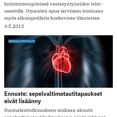
hoitotoimenpiteissä vastasyntyneiden teho-
osastolla. Omaisten apua tarvitaan toisinaan
myös aikuispotilaita ­koskevissa tilanteissa.
4.5.2013
SEPELVALTIMOTAUTI
Ennuste: sepelvaltimotautitapaukset
eivät lisäänny
Suomalaistutkimuksen mukaan akuutit