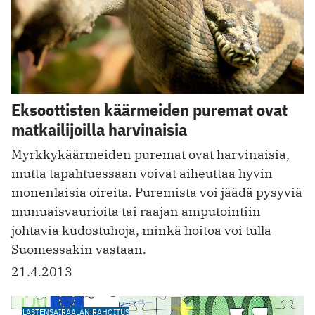
Eksoottisten käärmeiden puremat ovat
matkailijoilla harvinaisia
Myrkkykäärmeiden puremat ovat harvinaisia,
mutta tapahtuessaan voivat aiheuttaa hyvin
monenlaisia oireita. Puremista voi jäädä pysyviä
munuaisvaurioita tai raajan amputointiin
johtavia kudostuhoja, minkä hoitoa voi tulla
Suomessakin vastaan.
21.4.2013
LASTENSAIRAALAN RAHOITUS