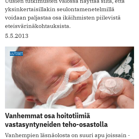
Uusien tutkimusten valossa näyttää siltä, että
yksinkertaisillakin seulontamenetelmillä
voidaan paljastaa osa ikäihmisten piilevistä
eteisvärinäkoh­tauksista.
5.5.2013
UUTISET
Vanhemmat osa hoitotiimiä
vastasyntyneiden teho-osastolla
Vanhempien läsnäolosta on suuri apu joissain ­