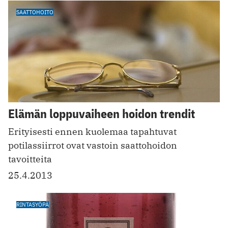
SAATTOHOITO
Elämän loppuvaiheen hoidon trendit
Erityisesti ennen kuolemaa tapahtuvat
potilassiirrot ovat vastoin saattohoidon
tavoitteita
25.4.2013
RINTASYÖPÄ