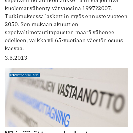
sepelvaltimotautikohtaukset ja niistä johtuvat
kuolemat vähentyivät vuosina 1997?2007.
Tutkimuksessa laskettiin myös ennuste vuoteen
2050. Sen mukaan akuuttien
sepelvaltimotautitapausten määrä vähenee
edelleen, vaikka yli 65-vuotiaan väestön osuus
kasvaa.
3.5.2013
TERVEYSKESKUKSET