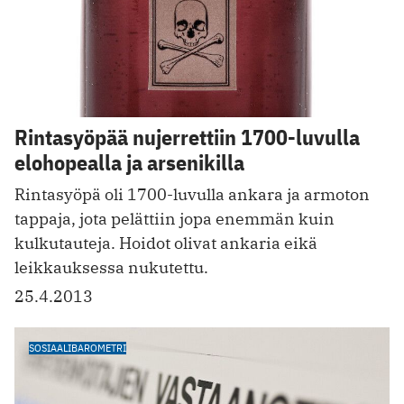
Rintasyöpää nujerrettiin 1700-luvulla
elohopealla ja arsenikilla
Rintasyöpä oli 1700-luvulla ankara ja armoton
tappaja, jota pelättiin jopa enemmän kuin
kulkutauteja. Hoidot olivat ankaria eikä
leikkauksessa nukutettu.
25.4.2013
SOSIAALIBAROMETRI