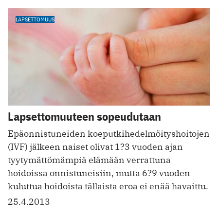
LAPSETTOMUUS
Lapsettomuuteen sopeudutaan
Epäonnistuneiden koeputkihedelmöityshoitojen
(IVF) jälkeen naiset olivat 1?3 vuoden ajan
tyytymättömämpiä elämään verrattuna
hoidoissa onnistuneisiin, mutta 6?9 vuoden
kuluttua hoidoista tällaista eroa ei enää havaittu.
25.4.2013