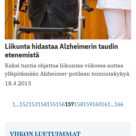
Liikunta hidastaa Alzheimerin taudin
etenemistä
Kaksi tuntia ohjattua liikuntaa viikossa auttaa
ylläpitämään Alzheimer-potilaan toimintakykyä.
18.4.2013
1
…
152
153
154
155
156
157
158
159
160
161
…
166
VIIKON LUETUIMMAT