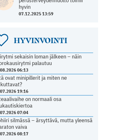
perusterveydenhuolto toimii
hyvin
07.12.2025 13:59
HYVINVOINTI
irytmi sekaisin loman jälkeen – näin
orokausirytmi palautuu
.08.2026 06:13
tä ovat minipillerit ja miten ne
ikuttavat?
.07.2026 19:16
teaalivaihe on normaali osa
ukautiskiertoa
.07.2026 07:04
ohiiri silmässä – ärsyttävä, mutta yleensä
araton vaiva
.07.2026 08:17