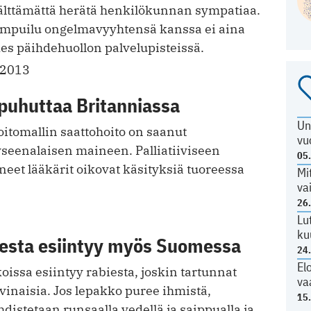
välttämättä herätä henkilökunnan sympatiaa.
impuilu ongelmavyyhtensä kanssa ei aina
es päihdehuollon palvelupisteissä.
.2013
puhuttaa Britanniassa
Un
oitomallin saattohoito on saanut
vu
yseenalaisen maineen. Palliatiiviseen
05
neet lääkärit oikovat käsityksiä tuoreessa
Mi
va
26
3
Lu
ku
esta esiintyy myös Suomessa
24
El
issa esiintyy rabiesta, joskin tartunnat
va
vinaisia. Jos lepakko puree ihmistä,
15
istetaan runsaalla vedellä ja saippualla ja