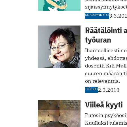
sijaissynnytykset 
SIJAISSYNNYTYS
3.3.20
Räätälöinti
työuran
Ihanteellisesti no
yhdessä, ehdottaa
dosentti Kiti Mü
suuren määrän tie
on relevanttia.
TYÖKYKY
2.3.2013
Viileä kyyti
Putosin psykoosii
Kuulluksi tulemisi