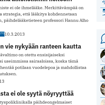
iste ei ole ihmelääke. Merkittävämpää on
 strategia, että lääkitys kohdennetaan
n, päihdelääketieteen professori Hannu Alho
ITO
10.3.2013
n vie nykyään ranteen kautta
valtimo on otettu ensisijaiseksi
si useimmissa sairaaloissa, koska tämä
yhentää potilaan vuodelepoa ja mahdollistaa
utuksen.
13
sta ei ole syytä nöyryyttää
styspoliklinikalla päihdeongelmaiset