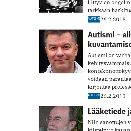
liittyvien ongel
tarkkaan harkitus
AUTISMI
26.2.2013
Autismi – ai
kuvantamis
Autismi on varha
kehitysvammaisuu
kontaktinottoky
voidaan parantaa
kirjoittaa profess
AUTISMI
26.2.2013
Lääketiede j
Niin sanottujen v
kiistelty jo kaua