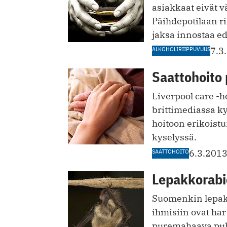
asiakkaat eivät 
Päihdepotilaan r
jaksa innostaa ed
ALKOHOLIRIIPPUVUUS
7.3
Saattohoito 
Liverpool care -h
brittimediassa k
hoitoon erikoistu
kyselyssä.
SAATTOHOITO
6.3.201
Lepakkorabi
Suomenkin lepako
ihmisiin ovat har
puremahaava puhd