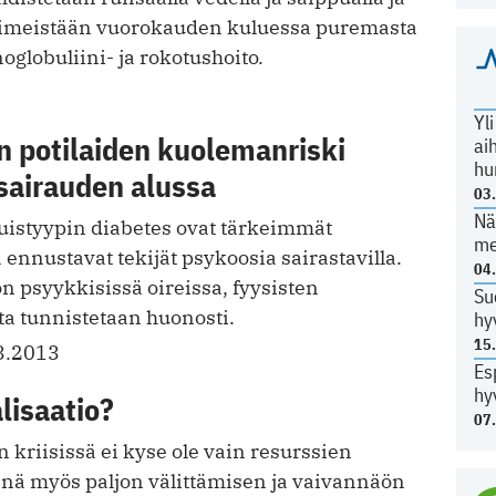
iimeistään vuorokauden kuluessa puremasta
globuliini- ja rokotushoito.
Yl
n potilaiden kuolemanriski
ai
hu
sairauden alussa
03
Nä
kuistyypin diabetes ovat tärkeimmät
me
a ennustavat tekijät psykoosia sairastavilla.
04
 psyykkisissä oireissa, fyysisten
Su
ta tunnistetaan huonosti.
hy
15
3.2013
Es
hy
lisaatio?
07
kriisissä ei kyse ole vain resurssien
iinä myös paljon välittämisen ja vaivannäön