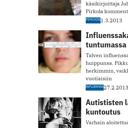
käsikirjoittaja J
Pirkola komment
PSYKOOSI
1.3.2013
Influenssaka
tuntumassa
Talven influenss
huippunsa. Pikkul
herkimmin, vaikk
vuotiaisiin
INFLUENSSA
27.2.201
Autististen l
kuntoutus
Varhain aloitettu