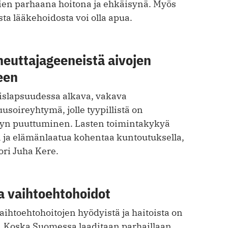
mien parhaana hoitona ja ehkäisynä. Myös
ta lääkehoidosta voi olla apua.
heuttajageeneistä aivojen
een
islapsuudessa alkava, vakava
soireyhtymä, jolle tyypillistä on
vyn puuttuminen. Lasten toimintakykyä
 ja elämänlaatua kohentaa kuntoutuksella,
ori Juha Kere.
a vaihtoehtohoidot
aihtoehtohoitojen hyödyistä ja haitoista on
n. Koska Suomessa laaditaan parhaillaan