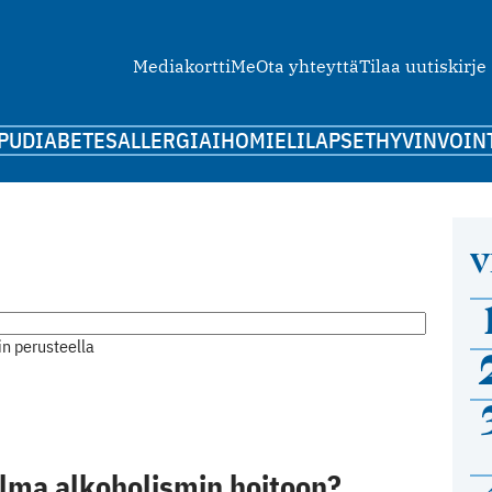
Mediakortti
Me
Ota yhteyttä
Tilaa uutiskirje
PU
DIABETES
ALLERGIA
IHO
MIELI
LAPSET
HYVINVOIN
V
n perusteella
lma alkoholismin hoitoon?