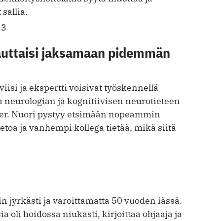
sallia.
13
 auttaisi jaksamaan pidemmän
viisi ja ekspertti voisivat työskennellä
 neurologian ja kognitiivisen neurotieteen
ller. Nuori pystyy etsimään nopeammin
toa ja vanhempi kollega tietää, mikä siitä
n jyrkästi ja varoittamatta 50 vuoden iässä.
a oli hoidossa niukasti, kirjoittaa ohjaaja ja