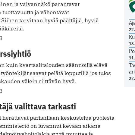
äminen ja vaivannäkö parantavat
 tuottavuutta ja vähentävät
 Siihen tarvitaan hyviä päättäjiä, hyviä
Aj
lääkäreitä.
22
Ku
3
18
Po
rssiyhtiö
11
n kuin kvartaalitalouden säännöillä elävä
Ta
ar
 työntekijät saavat pelätä lopputiliä jos tulos
22
ukauden välein riittävän hyvä.
3
täjä valittava tarkasti
 herättävät parhaillaan keskustelua puolesta
usministeriö on luvannut kevään aikana
edelmöityshoitolakia syytä muuttaa ja