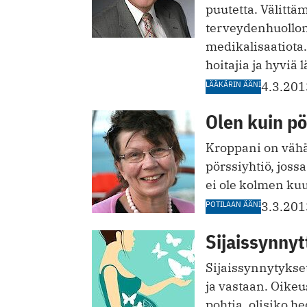
puutetta. Välitt
terveydenhuollon
medikalisaatiota.
hoitajia ja hyviä 
LÄÄKÄRIN ÄÄNI
4.3.201
Olen kuin pö
Kroppani on vähä
pörssiyhtiö, jossa
ei ole kolmen ku
POTILAAN ÄÄNI
3.3.201
Sijaissynnyt
Sijaissynnytykset
ja vastaan. Oike
pohtia, olisiko h