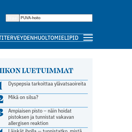
Hae
TI
TERVEYDENHUOLTO
MIELIPIDE
IIKON LUETUIMMAT
1
Dyspepsia tarkoittaa ylävatsaoireita
2
Mikä on silsa?
3
Ampiaisen pisto – näin hoidat
pistoksen ja tunnistat vakavan
allergisen reaktion
Läiskät iholla — tunnistatko, mistä