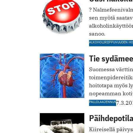
? Nalmefeenivalm
sen myötä saatava
alkoholinkäyttöö
sanoo.
ALKOHOLIRIIPPUVUUDEN HO
Tie sydämee
Suomessa värttinä
toimenpidereitik
hoito­tapa myös l
nopeamman koti
PALLOLAAJENNUS
7.3.20
Päihdepotila
Kiireisellä päivy