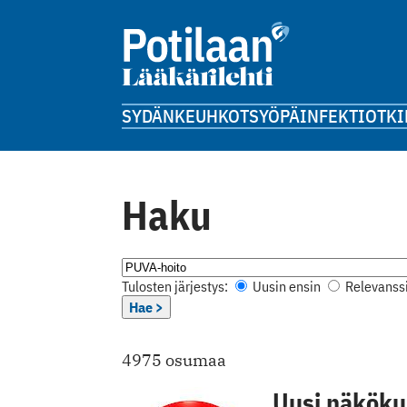
SYDÄN
KEUHKOT
SYÖPÄ
INFEKTIOT
KI
Haku
Tulosten järjestys:
Uusin ensin
Relevanssi
Hae >
4975 osumaa
Uusi näköku