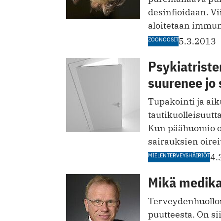
desinfioidaan. V
aloitetaan immuno
ZOONOOSIT
5.3.2013
Psykiatriste
suurenee jo 
Tupakointi ja ai
tautikuolleisuutt
Kun päähuomio on
sairauksien oirei
MIELENTERVEYSHÄIRIÖT
4.
Mikä medika
Terveydenhuollon 
puutteesta. On s