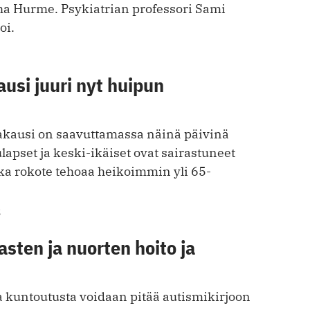
uha Hurme. Psykiatrian professori Sami
oi.
usi juuri nyt huipun
akausi on saavuttamassa näinä päivinä
apset ja keski-ikäiset ovat sairastuneet
a rokote tehoaa heikoimmin yli 65-
3
asten ja nuorten hoito ja
a kuntoutusta voidaan pitää autismikirjoon