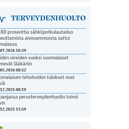
TERVEYDENHUOLTO
i 80 prosenttia sähköpotkulautailun
heuttamista aivovammoista sattui
malassa
.07.2026 10:39
iden oireiden vuoksi suomalaiset
nevät lääkäriin
.05.2026 08:52
omalaisen tehohoidon tulokset ovat
viä
.12.2025 08:19
panjassa perusterveydenhuolto toimii
vin
.12.2025 13:59