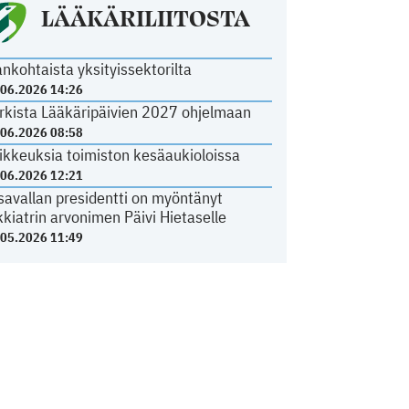
LÄÄKÄRILIITOSTA
ankohtaista yksityissektorilta
.06.2026 14:26
rkista Lääkäripäivien 2027 ohjelmaan
.06.2026 08:58
ikkeuksia toimiston kesäaukioloissa
.06.2026 12:21
savallan presidentti on myöntänyt
kkiatrin arvonimen Päivi Hietaselle
.05.2026 11:49