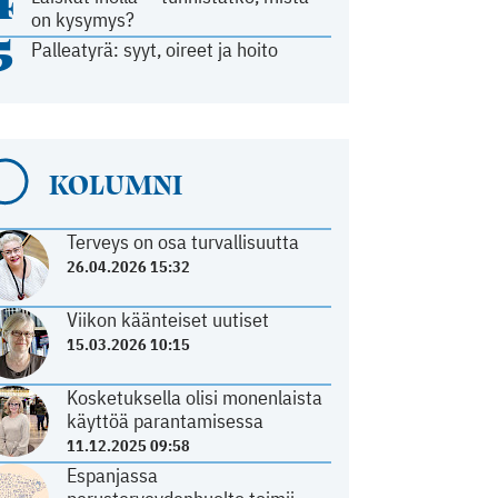
4
on kysymys?
5
Palleatyrä: syyt, oireet ja hoito
KOLUMNI
Terveys on osa turvallisuutta
26.04.2026 15:32
Viikon käänteiset uutiset
15.03.2026 10:15
Kosketuksella olisi monenlaista
käyttöä parantamisessa
11.12.2025 09:58
Espanjassa