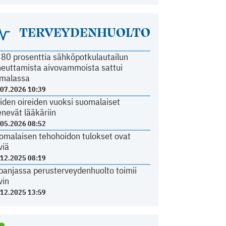
TERVEYDENHUOLTO
i 80 prosenttia sähköpotkulautailun
heuttamista aivovammoista sattui
malassa
.07.2026 10:39
iden oireiden vuoksi suomalaiset
nevät lääkäriin
.05.2026 08:52
omalaisen tehohoidon tulokset ovat
viä
.12.2025 08:19
panjassa perusterveydenhuolto toimii
vin
.12.2025 13:59