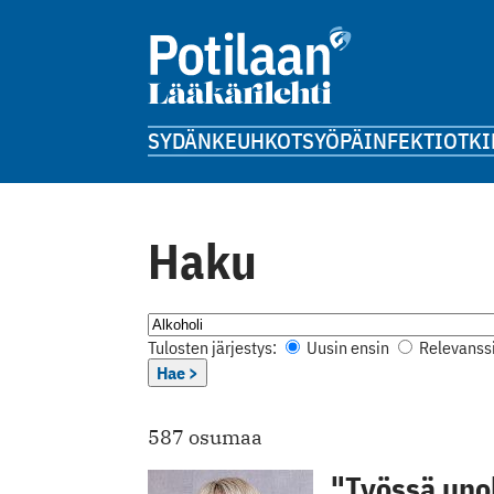
SYDÄN
KEUHKOT
SYÖPÄ
INFEKTIOT
KI
Haku
Tulosten järjestys:
Uusin ensin
Relevanssi
Hae >
587 osumaa
"Työssä uno