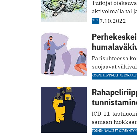
Tutkijat otaksuvat
aktivoimalla tai j
HIFU
7.10.2022
Perhekeskeis
humalaväki
Parisuhteessa ko
suojaavat väkivall
KOGNITIIVIS-BEHAVIORAALI
Rahapelirii
tunnistamin
ICD-11-tautiluoki
samaan luokkaan
TOIMINNALLISET OIREYHTY