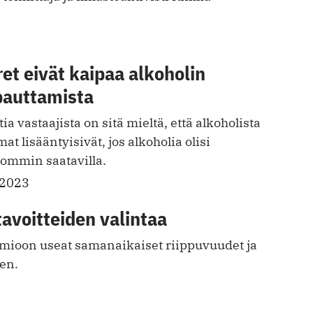
et eivät kaipaa alkoholin
pauttamista
a vastaajista on sitä mieltä, että alkoholista
t lisääntyisivät, jos alkoholia olisi
ommin saatavilla.
.2023
tavoitteiden valintaa
uomioon useat samanaikaiset riippuvuudet ja
en.