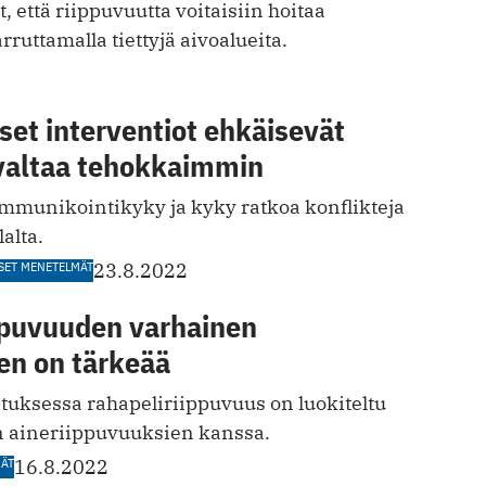
, että riippuvuutta voitaisiin hoitaa
arruttamalla tiettyjä aivoalueita.
et interventiot ehkäisevät
valtaa tehokkaimmin
mmunikointikyky ja kyky ratkoa konflikteja
alta.
SET MENETELMÄT
23.8.2022
ppuvuuden varhainen
en on tärkeää
tuksessa rahapeliriippuvuus on luokiteltu
 aineriippuvuuksien kanssa.
MÄT
16.8.2022