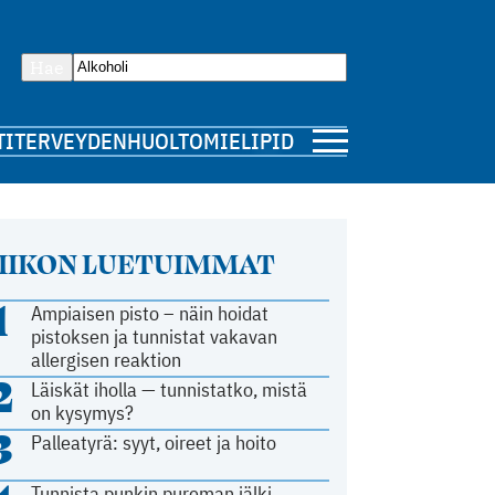
Hae
TI
TERVEYDENHUOLTO
MIELIPIDE
IIKON LUETUIMMAT
1
Ampiaisen pisto – näin hoidat
pistoksen ja tunnistat vakavan
allergisen reaktion
2
Läiskät iholla — tunnistatko, mistä
on kysymys?
3
Palleatyrä: syyt, oireet ja hoito
Tunnista punkin pureman jälki