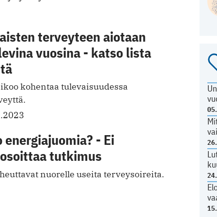
aisten terveyteen aiotaan
levina vuosina - katso lista
stä
ikoo kohentaa tulevaisuudessa
Un
vu
veyttä.
05
3.2023
Mi
va
o energiajuomia? - Ei
26
 osoittaa tutkimus
Lu
ku
euttavat nuorelle useita terveysoireita.
24
El
va
15