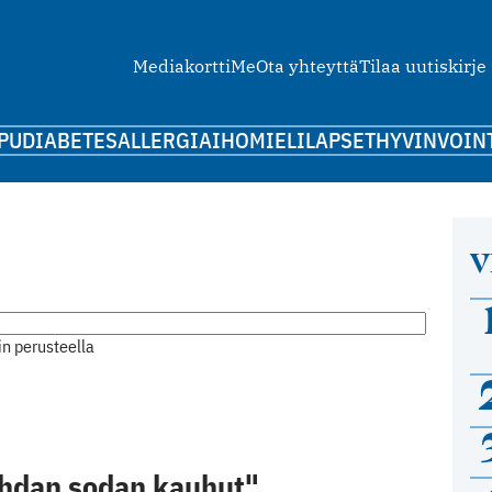
Mediakortti
Me
Ota yhteyttä
Tilaa uutiskirje
PU
DIABETES
ALLERGIA
IHO
MIELI
LAPSET
HYVINVOIN
V
n perusteella
hdan sodan kauhut"