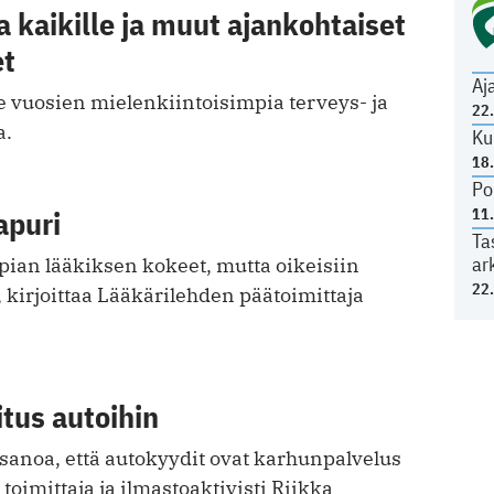
a kaikille ja muut ajankohtaiset
et
Aj
 vuosien mielenkiintoisimpia terveys- ja
22
a.
Ku
18
Po
apuri
11
Ta
ar
pian lääkiksen kokeet, mutta oikeisiin
22
 kirjoittaa Lääkärilehden päätoimittaja
tus autoihin
 sanoa, että autokyydit ovat karhunpalvelus
a toimittaja ja ilmastoaktivisti Riikka