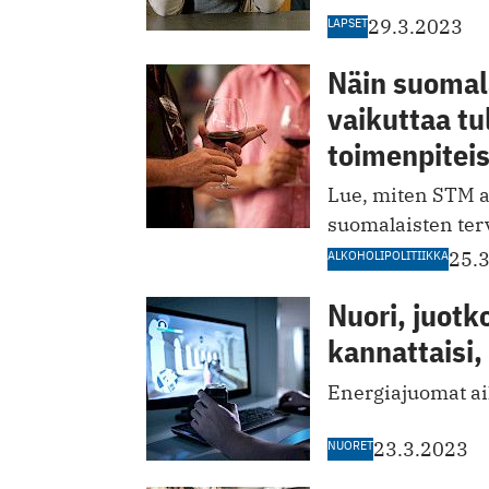
LAPSET
29.3.2023
Näin suomal
vaikuttaa tu
toimenpitei
Lue, miten STM a
suomalaisten ter
ALKOHOLIPOLITIIKKA
25.
Nuori, juotk
kannattaisi,
Energiajuomat aih
NUORET
23.3.2023