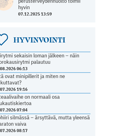
perusterveydenhuolto toimii
hyvin
07.12.2025 13:59
HYVINVOINTI
irytmi sekaisin loman jälkeen – näin
orokausirytmi palautuu
.08.2026 06:13
tä ovat minipillerit ja miten ne
ikuttavat?
.07.2026 19:16
teaalivaihe on normaali osa
ukautiskiertoa
.07.2026 07:04
ohiiri silmässä – ärsyttävä, mutta yleensä
araton vaiva
.07.2026 08:17