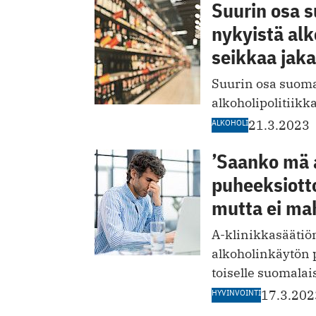
Suurin osa 
nykyistä alk
seikkaa jaka
Suurin osa suomal
alkoholipolitiikk
ALKOHOLI
21.3.2023
’Saanko mä a
puheeksiotto
mutta ei ma
A-klinikkasäätiö
alkoholinkäytön 
toiselle suomalais
HYVINVOINTI
17.3.202