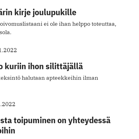
rin kirje joulupukille
toivomuslistaani ei ole ihan helppo toteuttaa,
sola.
1.2022
kuriin ihon silittäjällä
 keksintö halutaan apteekkeihin ilman
1.2022
sta toipuminen on yhteydessä
ihin