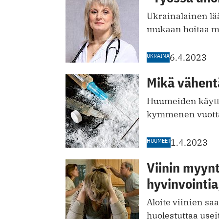
Ukrainalainen lä
mukaan hoitaa my
UKRAINA
6.4.2023
Mikä vähent
Huumeiden käyttö
kymmenen vuotta
HUUMEET
1.4.2023
Viinin myynt
hyvinvointia
Aloite viinien s
huolestuttaa useit