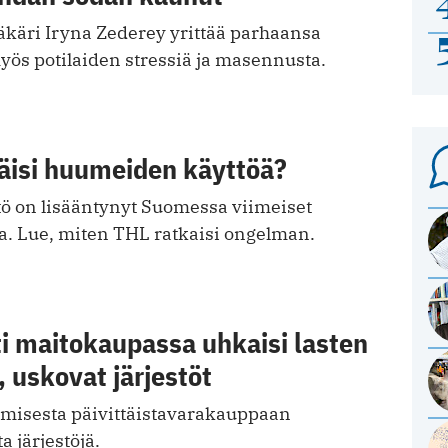
äkäri Iryna Zederey yrittää parhaansa
ös potilaiden stressiä ja masennusta.
äisi huumeiden käyttöä?
 on lisääntynyt Suomessa viimeiset
. Lue, miten THL ratkaisi ongelman.
i maitokaupassa uhkaisi lasten
, uskovat järjestöt
aamisesta päivittäistavarakauppaan
a järjestöjä.