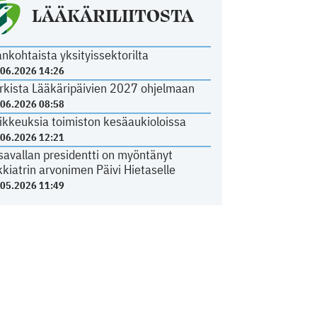
LÄÄKÄRILIITOSTA
ankohtaista yksityissektorilta
.06.2026 14:26
rkista Lääkäripäivien 2027 ohjelmaan
.06.2026 08:58
ikkeuksia toimiston kesäaukioloissa
.06.2026 12:21
savallan presidentti on myöntänyt
kkiatrin arvonimen Päivi Hietaselle
.05.2026 11:49