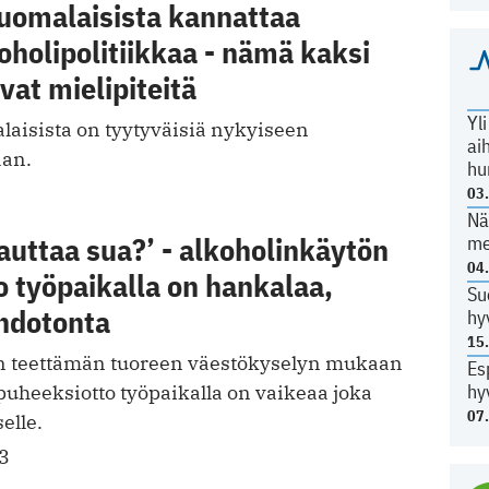
suomalaisista kannattaa
oholipolitiikkaa - nämä kaksi
vat mielipiteitä
Yl
aisista on tyytyv äisiä nykyiseen
ai
aan.
hu
03
Nä
uttaa sua?’ - alkoholinkäytön
me
04
 työpaikalla on hankalaa,
Su
hdotonta
hy
15
n teettämän tuoreen väestökyselyn mukaan
Es
hy
puheeksiotto työpaikalla on vaikeaa joka
07
elle.
3