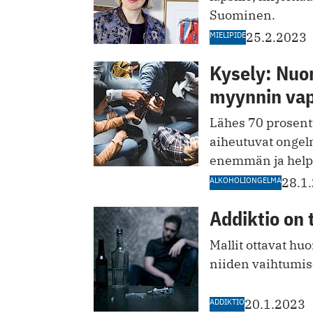
Suominen.
MIELIPIDE
25.2.2023
Kysely: Nuor
myynnin va
Lähes 70 prosentti
aiheutuvat ongelma
enemmän ja help
ALKOHOLIONGELMA
28.1
Addiktio on 
Mallit ottavat h
niiden vaihtumis
ADDIKTIO
20.1.2023