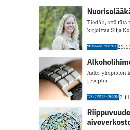
Nuorisolääkä
Tiedän, että tätä 
kirjoittaa Silja Ko
VERKKOKOMMENTTI
23.1
Alkoholihimo 
Aalto-yliopiston
reseptiä.
TERVEYSTEKNOLOGIA
7.1
Riippuvuude
aivoverkosto