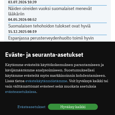
03.07.2026 10:39
Näiden oireiden vuoksi suomalaiset menevät
lääkäriin
04.05.2026 08:52
Suomalaisen tehohoidon tulokset ovat hyviä
15.12.2025 08:19
Espanjassa perusterveydenhuolto toimii hyvin
07.12.2025 13:59
Eväste- ja seuranta-asetukset
LÄÄKÄRILIITOSTA
Käytämme evästeitä käyttökokemuksen parantamiseen ja
kävijämäärämme analysoimiseen. Suostumuksellasi
käytämme evästeitä myös markkinoinnin kohdentamiseen.
Ajankohtaista yksityissektorilta
Lisää tietoa
evästekäytännöistämme
. Voit hyväksyä kaikki tai
22.06.2026 14:26
vain välttämättömät evästeet sekä muokata asetuksia
Kurkista Lääkäripäivien 2027 ohjelmaan
evästeasetuksissa
.
18.06.2026 08:58
Poikkeuksia toimiston kesäaukioloissa
Evästeasetukset
Hyväksy kaikki
11.06.2026 12:21
Tasavallan presidentti on myöntänyt arkkiatrin