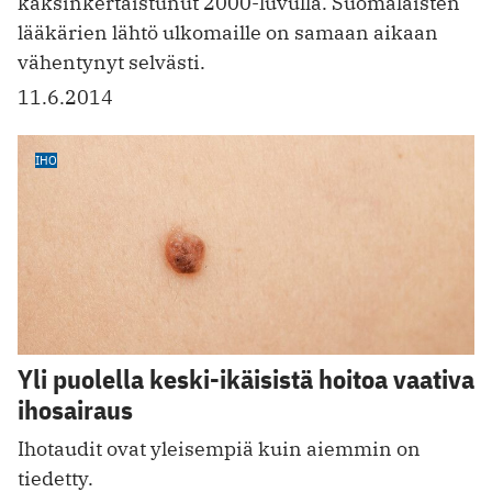
kaksinkertaistunut 2000-luvulla. Suomalaisten
lääkärien lähtö ulkomaille on samaan aikaan
vähentynyt selvästi.
11.6.2014
IHO
Yli puolella keski-ikäisistä hoitoa vaativa
ihosairaus
Ihotaudit ovat yleisempiä kuin aiemmin on
tiedetty.