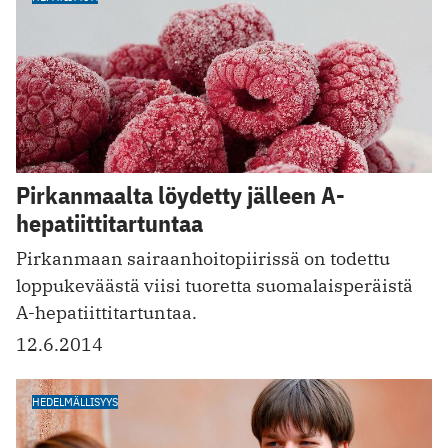
Pirkanmaalta löydetty jälleen A-
hepatiittitartuntaa
Pirkanmaan sairaanhoitopiirissä on todettu
loppukeväästä viisi tuoretta suomalaisperäistä
A-hepatiittitartuntaa.
12.6.2014
HEDELMÄLLISYYS