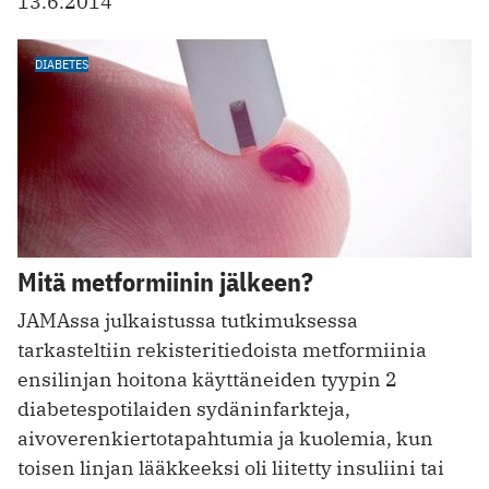
13.6.2014
DIABETES
Mitä metformiinin jälkeen?
JAMAssa julkaistussa tutkimuksessa
tarkasteltiin rekisteritiedoista metformiinia
ensilinjan hoitona käyttäneiden tyypin 2
diabetespotilaiden sydäninfarkteja,
aivoverenkiertotapahtumia ja kuolemia, kun
toisen linjan lääkkeeksi oli liitetty insuliini tai