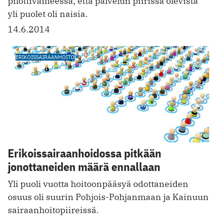
pilottivaiheessa, että palvelun piirissä olevista
yli puolet oli naisia.
14.6.2014
ERIKOISSAIRAANHOITO
Erikoissairaanhoidossa pitkään
jonottaneiden määrä ennallaan
Yli puoli vuotta hoitoonpääsyä odottaneiden
osuus oli suurin Pohjois-Pohjanmaan ja Kainuun
sairaanhoitopiireissä.