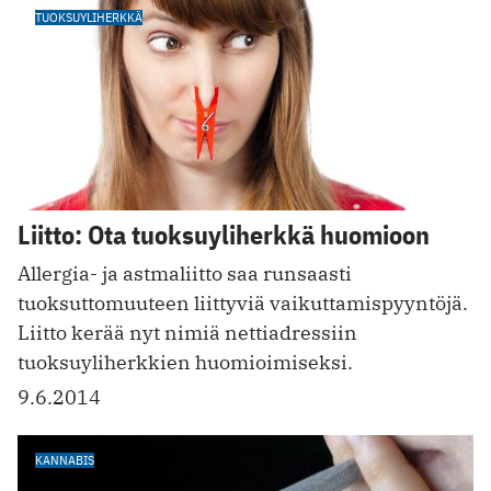
TUOKSUYLIHERKKÄ
Liitto: Ota tuoksuyliherkkä huomioon
Allergia- ja astmaliitto saa runsaasti
tuoksuttomuuteen liittyviä vaikuttamispyyntöjä.
Liitto kerää nyt nimiä nettiadressiin
tuoksuyliherkkien huomioimiseksi.
9.6.2014
KANNABIS