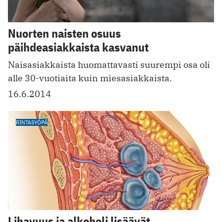
Nuorten naisten osuus
päihdeasiakkaista kasvanut
Naisasiakkaista huomattavasti suurempi osa oli
alle 30-vuotiaita kuin miesasiakkaista.
16.6.2014
RINTASYÖPÄ
Lihavuus ja alkoholi lisäävät