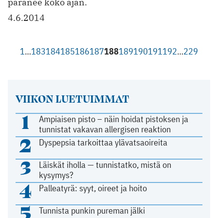
paranee koko ajan.
4.6.2014
1
…
183
184
185
186
187
188
189
190
191
192
…
229
VIIKON LUETUIMMAT
1
Ampiaisen pisto – näin hoidat pistoksen ja
tunnistat vakavan allergisen reaktion
2
Dyspepsia tarkoittaa ylävatsaoireita
3
Läiskät iholla — tunnistatko, mistä on
kysymys?
4
Palleatyrä: syyt, oireet ja hoito
5
Tunnista punkin pureman jälki