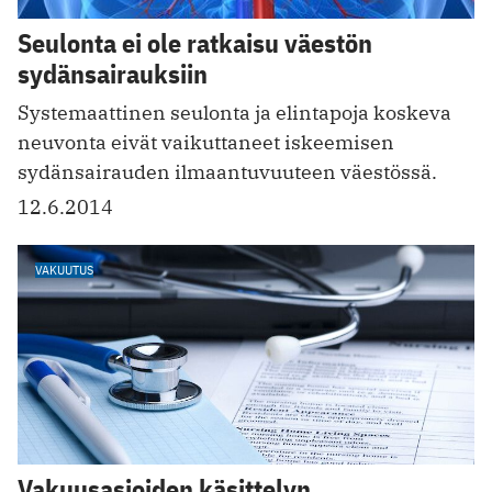
Seulonta ei ole ratkaisu väestön
sydänsairauksiin
Systemaattinen seulonta ja elintapoja koskeva
neuvonta eivät vaikuttaneet iskeemisen
sydänsairauden ilmaantuvuuteen väestössä.
12.6.2014
VAKUUTUS
Vakuusasioiden käsittelyn