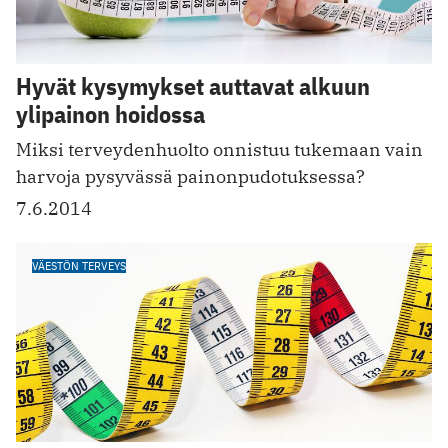
Hyvät kysymykset auttavat alkuun
ylipainon hoidossa
Miksi terveydenhuolto onnistuu tukemaan vain
harvoja pysyvässä painon­pudotuksessa?
7.6.2014
VÄESTÖN TERVEYS