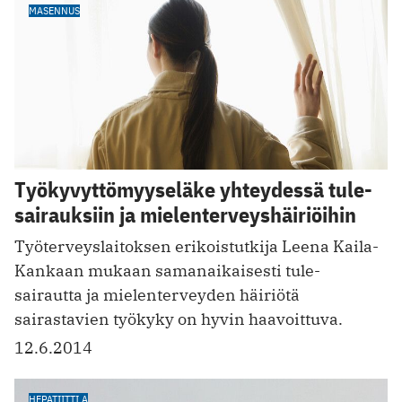
MASENNUS
Työkyvyttömyyseläke yhteydessä tule-
sairauksiin ja mielenterveyshäiriöihin
Työterveyslaitoksen erikoistutkija Leena Kaila-
Kankaan mukaan samanaikaisesti tule-
sairautta ja mielenterveyden häiriötä
sairastavien työkyky on hyvin haavoittuva.
12.6.2014
HEPATIITTI A