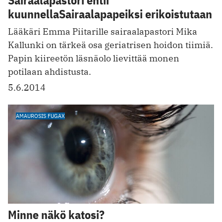
Sairaalapastori ehtii
kuunnellaSairaalapapeiksi erikoistutaan
Lääkäri Emma Piitarille sairaalapastori Mika
Kallunki on tärkeä osa geriatrisen hoidon tiimiä.
Papin kiireetön läsnäolo lievittää monen
potilaan ahdistusta.
5.6.2014
AMAUROSIS FUGAX
Minne näkö katosi?