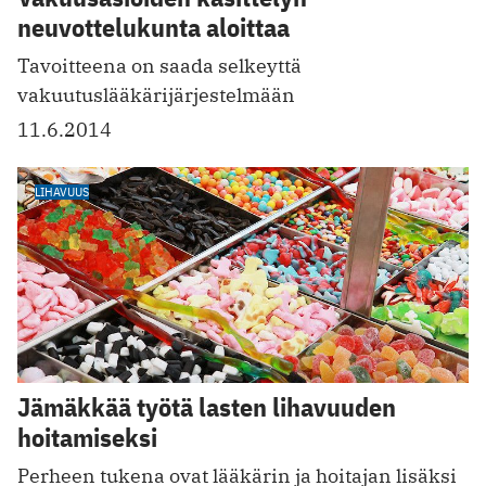
neuvottelukunta aloittaa
Tavoitteena on saada selkeyttä
vakuutuslääkärijärjestelmään
11.6.2014
LIHAVUUS
Jämäkkää työtä lasten lihavuuden
hoitamiseksi
Perheen tukena ovat lääkärin ja hoitajan lisäksi