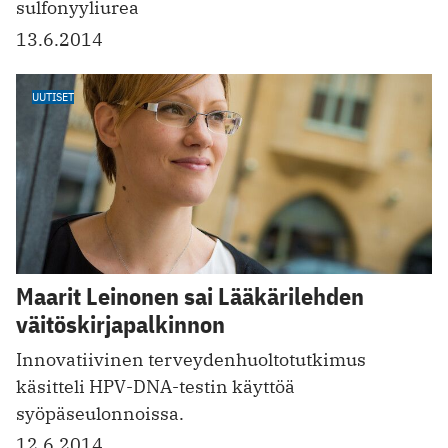
sulfonyyliurea
13.6.2014
UUTISET
Maarit Leinonen sai Lääkärilehden
väitöskirjapalkinnon
Innovatiivinen terveydenhuoltotutkimus
käsitteli HPV-DNA-testin käyttöä
syöpäseulonnoissa.
12.6.2014