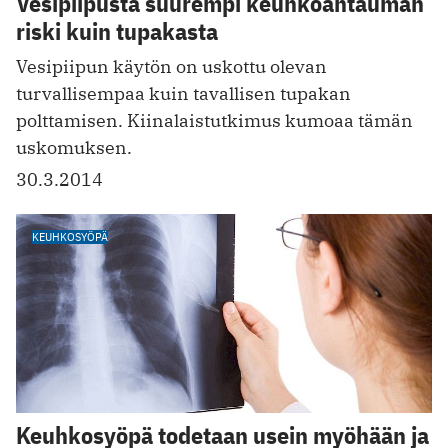
Vesipiipusta suurempi keuhkoahtauman
riski kuin tupakasta
Vesipiipun käytön on uskottu olevan
turvallisempaa kuin tavallisen tupakan
polttamisen. Kiinalaistutkimus kumoaa tämän
uskomuksen.
30.3.2014
KEUHKOSYÖPÄ
Keuhkosyöpä todetaan usein myöhään ja