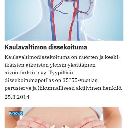
Kaulavaltimon dissekoituma
Kaulavaltimodissekoituma on nuorten ja keski-
ikäisten aikuisten yleisin yksittäinen
aivoinfarktin syy. Tyypillisin
dissekoitumapotilas on 35?55-vuotias,
perusterve ja liikunnallisesti aktiivinen henkilö.
25.8.2014
RASKAUS