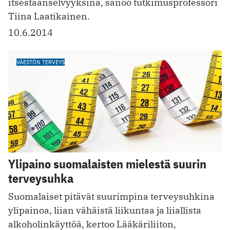
itsestäänselvyyksinä, sanoo tutkimusprofessori
Tiina Laatikainen.
10.6.2014
VÄESTÖN TERVEYS
Ylipaino suomalaisten mielestä suurin
terveysuhka
Suomalaiset pitävät suurimpina terveysuhkina
ylipainoa, liian vähäistä liikuntaa ja liiallista
alkoholinkäyttöä, kertoo Lääkäriliiton,