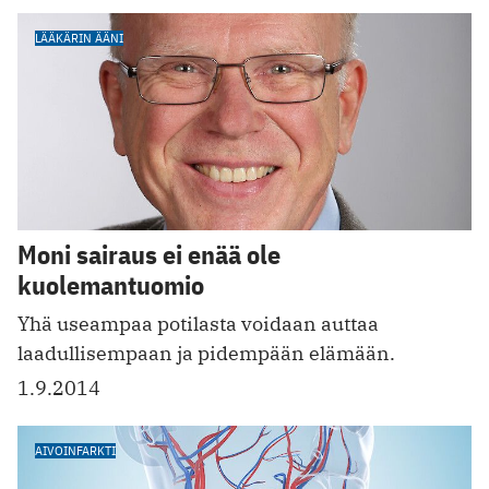
LÄÄKÄRIN ÄÄNI
Moni sairaus ei enää ole
kuolemantuomio
Yhä useampaa potilasta voidaan auttaa
laadullisempaan ja pidempään elämään.
1.9.2014
AIVOINFARKTI