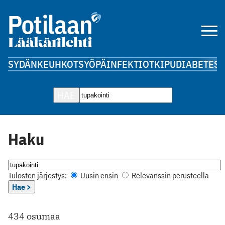
SYDÄN
KEUHKOT
SYÖPÄ
INFEKTIOT
KIPU
DIABETES
A
HAE
Haku
Tulosten järjestys:
Uusin ensin
Relevanssin perusteella
Hae >
434 osumaa