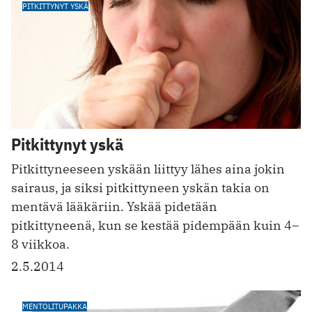
PITKITTYNYT YSKÄ
Pitkittynyt yskä
Pitkittyneeseen yskään liittyy lähes aina jokin
sairaus, ja siksi pitkittyneen yskän takia on
mentävä lääkäriin. Yskää pidetään
pitkittyneenä, kun se kestää pidempään kuin 4–
8 viikkoa.
2.5.2014
MENTOLITUPAKKA