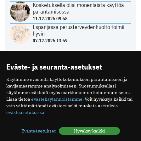
Kosketuksella olisi monenlaista käyttöä
parantamisessa
11.12.2025 09:58
Espanjassa perusterveydenhuolto toimii
hyvin
07.12.2025 13:59
HYVINVOINTI
Eväste- ja seuranta-asetukset
Käytämme evästeitä käyttökokemuksen parantamiseen ja
Unirytmi sekaisin loman jälkeen – näin
kävijämäärämme analysoimiseen. Suostumuksellasi
vuorokausirytmi palautuu
käytämme evästeitä myös markkinoinnin kohdentamiseen.
05.08.2026 06:13
Lisää tietoa
evästekäytännöistämme
. Voit hyväksyä kaikki tai
Mitä ovat minipillerit ja miten ne vaikuttavat?
vain välttämättömät evästeet sekä muokata asetuksia
26.07.2026 19:16
evästeasetuksissa
.
Luteaalivaihe on normaali osa kuukautiskiertoa
24.07.2026 07:04
Evästeasetukset
Hyväksy kaikki
Elohiiri silmässä – ärsyttävä, mutta yleensä
vaaraton vaiva