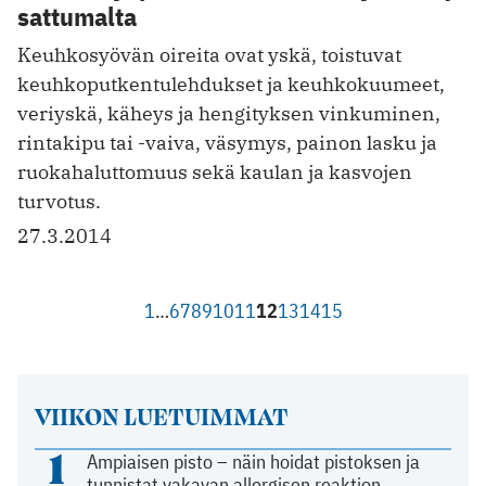
sattumalta
Keuhkosyövän oireita ovat yskä, toistuvat
keuhkoputkentulehdukset ja keuhkokuumeet,
veriyskä, käheys ja hengityksen vinkuminen,
rintakipu tai -vaiva, väsymys, painon lasku ja
ruokahaluttomuus sekä kaulan ja kasvojen
turvotus.
27.3.2014
1
…
6
7
8
9
10
11
12
13
14
15
VIIKON LUETUIMMAT
1
Ampiaisen pisto – näin hoidat pistoksen ja
tunnistat vakavan allergisen reaktion