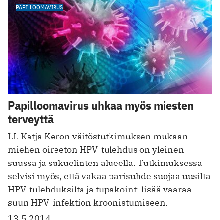
PAPILLOOMAVIRUS
Papilloomavirus uhkaa myös miesten
terveyttä
LL Katja Keron väitöstutkimuksen mukaan
miehen oireeton HPV-tulehdus on yleinen
suussa ja sukuelinten alueella. Tutkimuksessa
selvisi myös, että vakaa parisuhde suojaa uusilta
HPV-tulehduksilta ja tupakointi lisää vaaraa
suun HPV-infektion kroonistumiseen.
13.5.2014