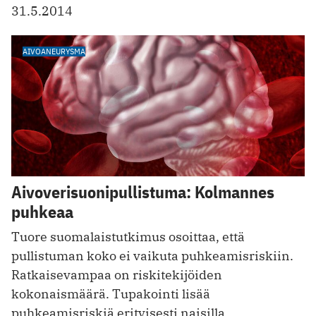
31.5.2014
AIVOANEURYSMA
Aivoverisuonipullistuma: Kolmannes
puhkeaa
Tuore suomalaistutkimus osoittaa, että
pullistuman koko ei vaikuta puhkeamisriskiin.
Ratkaisevampaa on riskitekijöiden
kokonaismäärä. Tupakointi lisää
puhkeamisriskiä erityisesti naisilla.