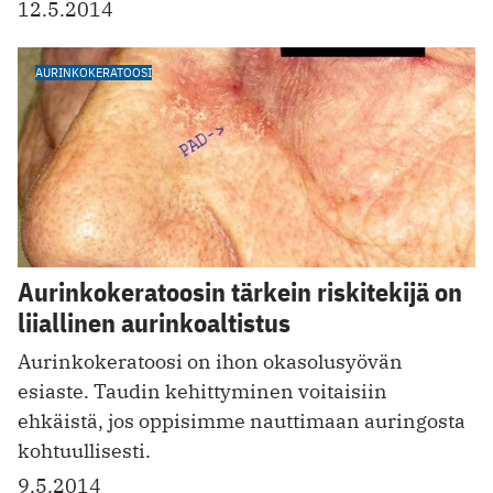
12.5.2014
AURINKOKERATOOSI
Aurinkokeratoosin tärkein riskitekijä on
liiallinen aurinkoaltistus
Aurinkokeratoosi on ihon okasolusyövän
esiaste. Taudin kehittyminen voitaisiin
ehkäistä, jos oppisimme nauttimaan auringosta
kohtuullisesti.
9.5.2014