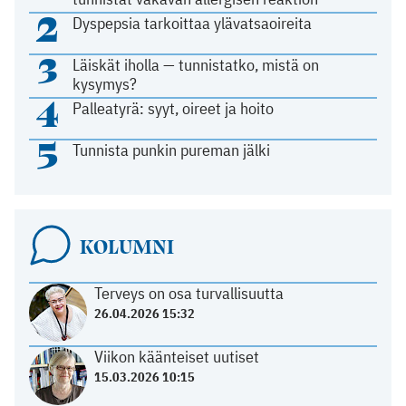
2
Dyspepsia tarkoittaa ylävatsaoireita
3
Läiskät iholla — tunnistatko, mistä on
kysymys?
4
Palleatyrä: syyt, oireet ja hoito
5
Tunnista punkin pureman jälki
KOLUMNI
Terveys on osa turvallisuutta
26.04.2026 15:32
Viikon käänteiset uutiset
15.03.2026 10:15