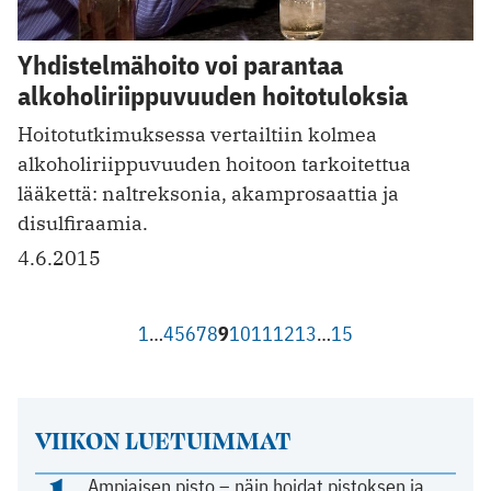
Yhdistelmähoito voi parantaa
alkoholiriippuvuuden hoitotuloksia
Hoitotutkimuksessa vertailtiin kolmea
alkoholiriippuvuuden hoitoon tarkoitettua
lääkettä: naltreksonia, akamprosaattia ja
disulfiraamia.
4.6.2015
1
…
4
5
6
7
8
9
10
11
12
13
…
15
VIIKON LUETUIMMAT
Ampiaisen pisto – näin hoidat pistoksen ja