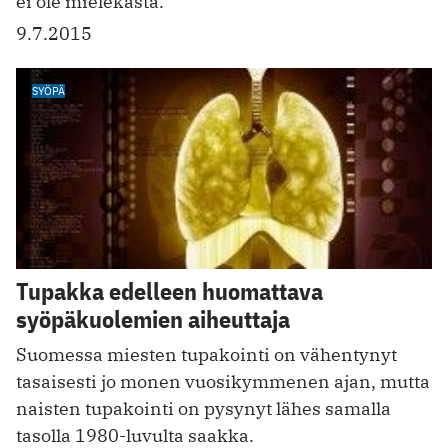
ei ole mielekästä.
9.7.2015
SYÖPÄ
Tupakka edelleen huomattava
syöpäkuolemien aiheuttaja
Suomessa miesten tupakointi on vähentynyt
tasaisesti jo monen vuosikymmenen ajan, mutta
naisten tupakointi on pysynyt lähes samalla
tasolla 1980-luvulta saakka.