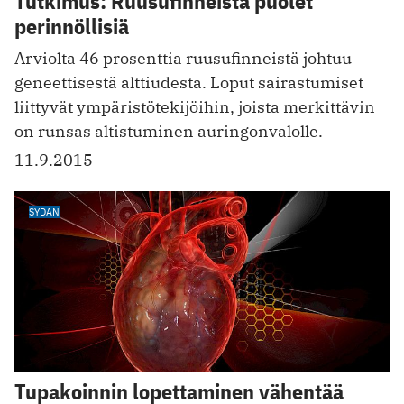
Tutkimus: Ruusufinneistä puolet
perinnöllisiä
Arviolta 46 prosenttia ruusufinneistä johtuu
geneettisestä alttiudesta. Loput sairastumiset
liittyvät ympäristötekijöihin, joista merkittävin
on runsas altistuminen auringonvalolle.
11.9.2015
SYDÄN
Tupakoinnin lopettaminen vähentää