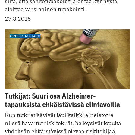
siitä, että sähkötupakointi alentaa kynnystä
aloittaa varsinainen tupakointi.
27.8.2015
ALZHEIMERIN TAUTI
Tutkijat: Suuri osa Alzheimer-
tapauksista ehkäistävissä elintavoilla
Kun tutkijat kävivät läpi kaikki aineistot ja
niissä havaitut riskitekijät, he löysivät lopulta
yhdeksän ehkäistävissä olevaa riskitekijää,