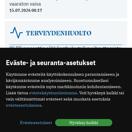
vaaraton vaiva
15.07.2026 08:17
TERVEYDENHUOLTO
Yli 80 prosenttia sähköpotkulautailun aiheuttamista
aivovammoista sattui humalassa
Eväste- ja seuranta-asetukset
03.07.2026 10:39
Näiden oireiden vuoksi suomalaiset menevät
lääkäriin
Käytämme evästeitä käyttökokemuksen parantamiseen ja
kävijämäärämme analysoimiseen. Suostumuksellasi
04.05.2026 08:52
käytämme evästeitä myös markkinoinnin kohdentamiseen.
Suomalaisen tehohoidon tulokset ovat hyviä
Lisää tietoa
evästekäytännöistämme
. Voit hyväksyä kaikki tai
15.12.2025 08:19
vain välttämättömät evästeet sekä muokata asetuksia
Espanjassa perusterveydenhuolto toimii hyvin
evästeasetuksissa
.
07.12.2025 13:59
Evästeasetukset
Hyväksy kaikki