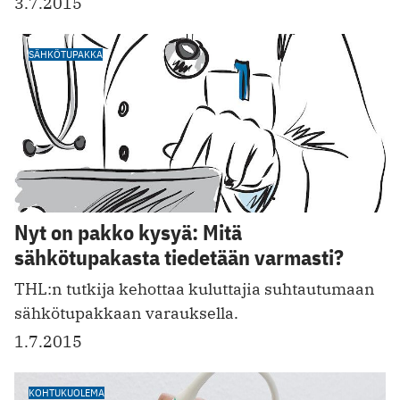
3.7.2015
SÄHKÖTUPAKKA
Nyt on pakko kysyä: Mitä
sähkötupakasta tiedetään varmasti?
THL:n tutkija kehottaa kuluttajia suhtautumaan
sähkötupakkaan varauksella.
1.7.2015
KOHTUKUOLEMA