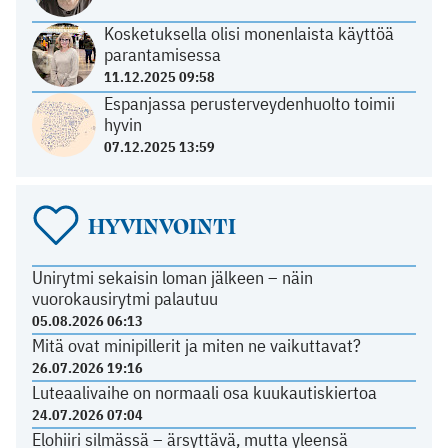
Kosketuksella olisi monenlaista käyttöä
parantamisessa
11.12.2025 09:58
Espanjassa perusterveydenhuolto toimii
hyvin
07.12.2025 13:59
HYVINVOINTI
Unirytmi sekaisin loman jälkeen – näin
vuorokausirytmi palautuu
05.08.2026 06:13
Mitä ovat minipillerit ja miten ne vaikuttavat?
26.07.2026 19:16
Luteaalivaihe on normaali osa kuukautiskiertoa
24.07.2026 07:04
Elohiiri silmässä – ärsyttävä, mutta yleensä