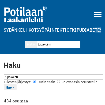
SYDÄN
KEUHKOT
SYÖPÄ
INFEKTIOT
KIPU
DIABETES
A
HAE
Haku
Tulosten järjestys:
Uusin ensin
Relevanssin perusteella
Hae >
434 osumaa