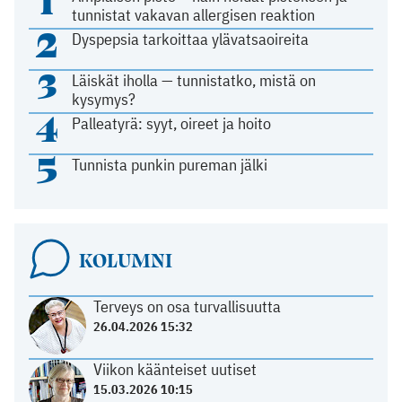
1
tunnistat vakavan allergisen reaktion
2
Dyspepsia tarkoittaa ylävatsaoireita
3
Läiskät iholla — tunnistatko, mistä on
kysymys?
4
Palleatyrä: syyt, oireet ja hoito
5
Tunnista punkin pureman jälki
KOLUMNI
Terveys on osa turvallisuutta
26.04.2026 15:32
Viikon käänteiset uutiset
15.03.2026 10:15