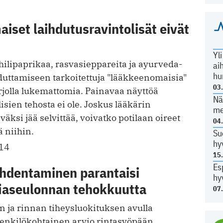
set laihdutusravintolisät eivät
Yl
chilipaprikaa, rasvasieppareita ja ayurveda-
ai
hu
hduttamiseen tarkoitettuja "lääkkeenomaisia"
03
arjolla lukemattomia. Painavaa näyttöä
Nä
lisien tehosta ei ole. Joskus lääkärin
me
väksi jää selvittää, voivatko potilaan oireet
04
ä niihin.
Su
hy
14
15
Es
hdentaminen parantaisi
hy
aseulonnan tehokkuutta
07
n ja rinnan tiheysluokituksen avulla
 henkilökohtainen arvio rintasyöpään