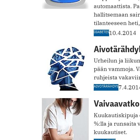
automaattista. Pa
hallitsemaan sai
tilanteeseen het
DIABETES
10.4.2014
Aivotärähdy
Urheilun ja liiku
pään vammoja. Va
ruhjeista vakavi
AIVOTÄRÄHDYS
7.4.201
Vaivaavatko
Kuukautiskipuja 
%:lla ja runsaita 
kuukautiset.