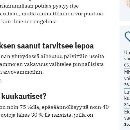
rhaimmillaan potilas pystyy itse
rauttaan, mutta ammattilainen voi puuttua
i, kun ilmenee ongelmia.
ksen saanut tarvitsee lepoa
Un
nnan yhteydessä aiheutuu päivittäin useita
vu
mmojen vakavuus vaihtelee pinnallisista
05
in aivovammoihin.
Mi
va
4
26
Lu
 kuukautiset?
ku
24
on noin 75 %:lla, epäsäännöllisyyttä noin 40
El
vuotoja lähes 30 %:lla naisista, joilla on
va
15