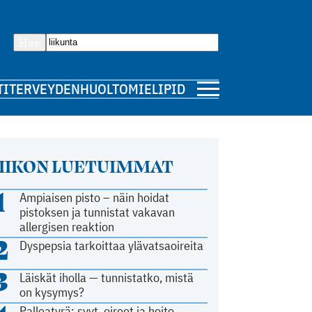
Hae
TI
TERVEYDENHUOLTO
MIELIPIDE
IIKON LUETUIMMAT
1
Ampiaisen pisto – näin hoidat
pistoksen ja tunnistat vakavan
allergisen reaktion
2
Dyspepsia tarkoittaa ylävatsaoireita
3
Läiskät iholla — tunnistatko, mistä
on kysymys?
Palleatyrä: syyt, oireet ja hoito