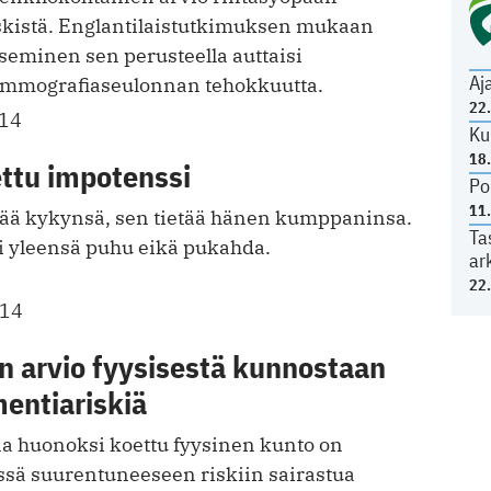
skistä. Englantilaistutkimuksen mukaan
seminen sen perusteella auttaisi
Aj
mografiaseulonnan tehokkuutta.
22
014
Ku
18
ettu impotenssi
Po
11
ää kykynsä, sen tietää hänen kumppaninsa.
Ta
ei yleensä puhu eikä pukahda.
ar
22
014
n arvio fyysisestä kunnostaan
entiariskiä
a huonoksi koettu fyysinen kunto on
ssä suurentuneeseen riskiin sairastua