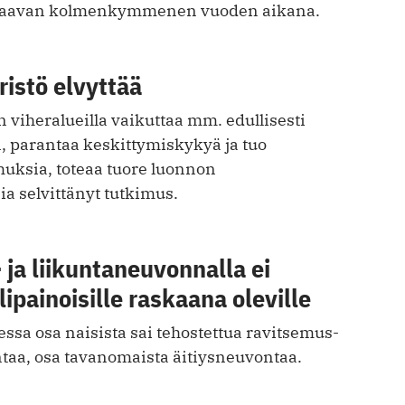
raavan kolmenkymmenen vuoden aikana.
istö elvyttää
viheralueilla vaikuttaa mm. edullisesti
 parantaa keskittymiskykyä ja tuo
ksia, toteaa tuore luonnon
a selvittänyt tutkimus.
ja liikuntaneuvonnalla ei
lipainoisille raskaana oleville
ssa osa naisista sai tehostettua ravitsemus-
ntaa, osa tavanomaista äitiysneuvontaa.