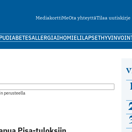
Mediakortti
Me
Ota yhteyttä
Tilaa uutiskirje
PU
DIABETES
ALLERGIA
IHO
MIELI
LAPSET
HYVINVOIN
V
n perusteella
apua Pisa-tuloksiin