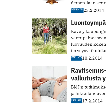
dementiaan seu
DEMENTIA
23.2.2014
Luontoympär
Kävely kaupungin 
verenpaineeseen,
luovuuden kokemu
terveysvaikutuksi
LIIKUNTA
18.2.2014
Ravitsemus- 
vaikutusta y
BMJ:n tutkimukse
ja liikuntaneuvo
RASKAUS
17.2.2014