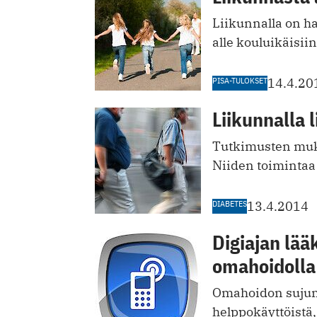
Liikunnalla on ha
alle kouluikäisiin
PISA-TULOKSET
14.4.20
Liikunnalla 
Tutkimusten muk
Niiden toimintaa 
DIABETES
13.4.2014
Digiajan lää
omahoidolla 
Omahoidon sujumin
helppokäyttöistä