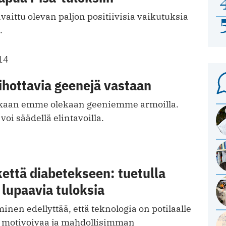
vaittu olevan paljon positiivisia vaikutuksia
.
14
lihottavia geenejä vastaan
aan emme olekaan geeniemme armoilla.
voi säädellä elintavoilla.
kettä diabetekseen: tuetulla
lupaavia tuloksia
en edellyttää, että teknologia on potilaalle
, motivoivaa ja mahdollisimman