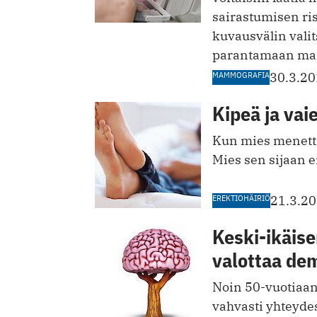
sairastumisen ri
kuvausvälin valit
parantamaan mam
MAMMOGRAFIA
30.3.2
Kipeä ja vai
Kun mies menett
Mies sen sijaan 
EREKTIOHÄIRIÖ
21.3.2
Keski-ikäise
valottaa dem
Noin 50-vuotiaan
vahvasti yhteyde