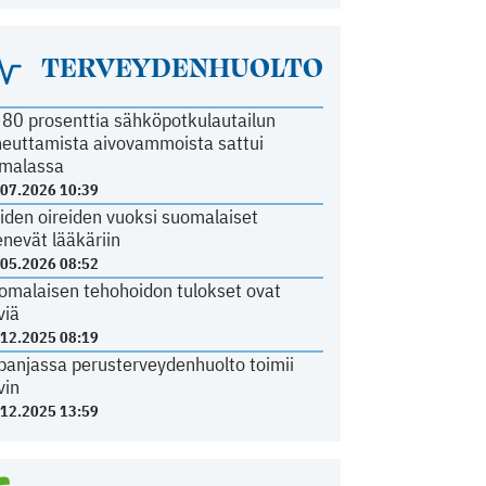
TERVEYDENHUOLTO
i 80 prosenttia sähköpotkulautailun
heuttamista aivovammoista sattui
malassa
.07.2026 10:39
iden oireiden vuoksi suomalaiset
nevät lääkäriin
.05.2026 08:52
omalaisen tehohoidon tulokset ovat
viä
.12.2025 08:19
panjassa perusterveydenhuolto toimii
vin
.12.2025 13:59