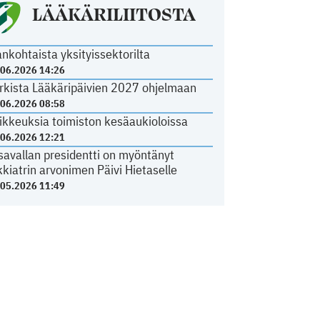
LÄÄKÄRILIITOSTA
ankohtaista yksityissektorilta
.06.2026 14:26
rkista Lääkäripäivien 2027 ohjelmaan
.06.2026 08:58
ikkeuksia toimiston kesäaukioloissa
.06.2026 12:21
savallan presidentti on myöntänyt
kkiatrin arvonimen Päivi Hietaselle
.05.2026 11:49