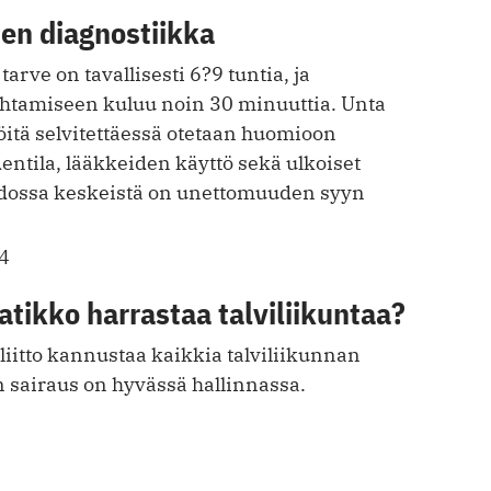
n diagnostiikka
arve on tavallisesti 6?9 tuntia, ja
htamiseen kuluu noin 30 minuuttia. Unta
öitä selvitettäessä otetaan huomioon
dentila, lääkkeiden käyttö sekä ulkoiset
oidossa keskeistä on unettomuuden syyn
4
tikko harrastaa talviliikuntaa?
aliitto kannustaa kaikkia talviliikunnan
un sairaus on hyvässä hallinnassa.