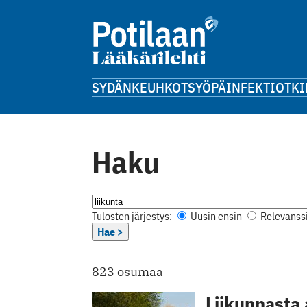
SYDÄN
KEUHKOT
SYÖPÄ
INFEKTIOT
KI
Haku
Tulosten järjestys:
Uusin ensin
Relevanssi
Hae >
823 osumaa
Liikunnasta 