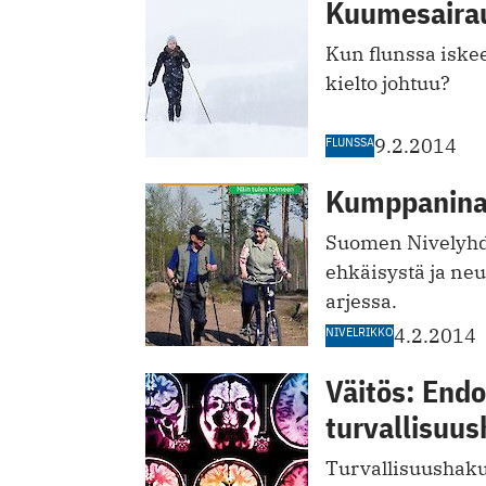
Kuumesairaud
Kun flunssa iskee
kielto johtuu?
FLUNSSA
9.2.2014
Kumppanina 
Suomen Nivelyhdi
ehkäisystä ja ne
arjessa.
NIVELRIKKO
4.2.2014
Väitös: Endo
turvallisuu
Turvallisuushaku