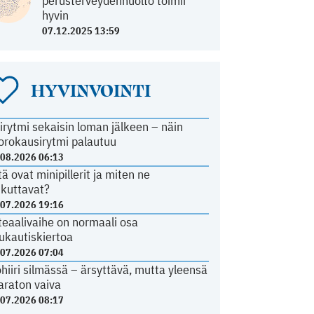
perusterveydenhuolto toimii
hyvin
07.12.2025 13:59
HYVINVOINTI
irytmi sekaisin loman jälkeen – näin
orokausirytmi palautuu
.08.2026 06:13
tä ovat minipillerit ja miten ne
ikuttavat?
.07.2026 19:16
teaalivaihe on normaali osa
ukautiskiertoa
.07.2026 07:04
ohiiri silmässä – ärsyttävä, mutta yleensä
araton vaiva
.07.2026 08:17