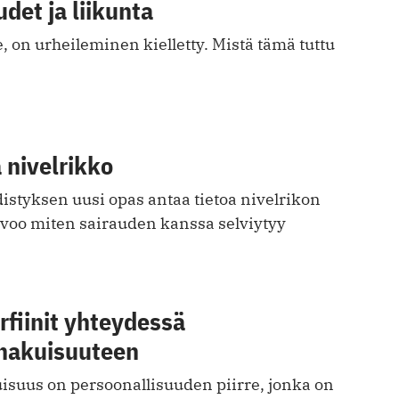
et ja liikunta
, on urheileminen kielletty. Mistä tämä tuttu
nivelrikko
styksen uusi opas antaa tietoa nivelrikon
uvoo miten sairauden kanssa selviytyy
rfiinit yhteydessä
shakuisuuteen
isuus on persoonallisuuden piirre, jonka on