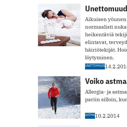
Unettomuude
Aikuisen yöunen t
normaalisti nuka
heikentäviä tekij
elintavat, tervey
häiriötekijät. H
löytyminen.
UNETTOMUUS
14.2.201
Voiko astmaa
Allergia- ja astm
pariin silloin, k
ASTMA
10.2.2014