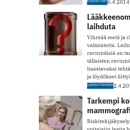
KUUKAUTISET
6.4.2014
Lääkkeenomai
laihduta
Vihreää teetä ja 
valmisteita. Lai
ravintolisiä on t
tällaisten ravinto
haastavaksi tehtä
ja löydökset liitty
LAIHDUTTAMINEN
2.4.20
Tarkempi ko
mammografi
Riskitekijäkysely
voitaisiin laatia