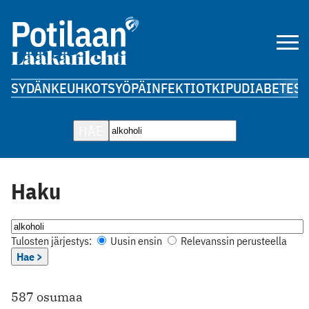
SYDÄN
KEUHKOT
SYÖPÄ
INFEKTIOT
KIPU
DIABETES
A
HAE
Haku
Tulosten järjestys:
Uusin ensin
Relevanssin perusteella
Hae >
587 osumaa