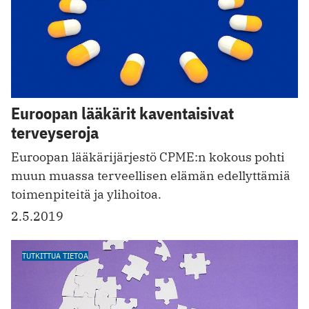
Euroopan lääkärit kaventaisivat
terveyseroja
Euroopan lääkäri­järjestö CPME:n kokous pohti
muun muassa terveellisen elämän edellyttämiä
toimen­piteitä ja ylihoitoa.
2.5.2019
TUTKITTUA TIETOA