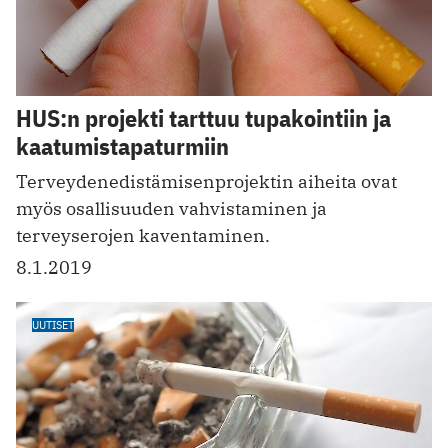
HUS:n projekti tarttuu tupakointiin ja
kaatumistapaturmiin
Terveydenedistämisenprojektin aiheita ovat
myös osallisuuden vahvistaminen ja
terveyserojen kaventaminen.
8.1.2019
UUTISET