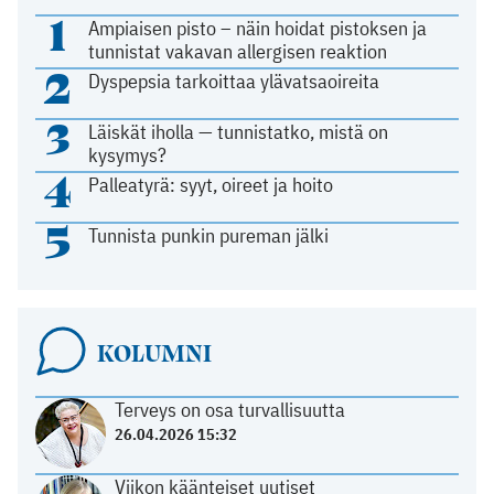
1
Ampiaisen pisto – näin hoidat pistoksen ja
tunnistat vakavan allergisen reaktion
2
Dyspepsia tarkoittaa ylävatsaoireita
3
Läiskät iholla — tunnistatko, mistä on
kysymys?
4
Palleatyrä: syyt, oireet ja hoito
5
Tunnista punkin pureman jälki
KOLUMNI
Terveys on osa turvallisuutta
26.04.2026 15:32
Viikon käänteiset uutiset