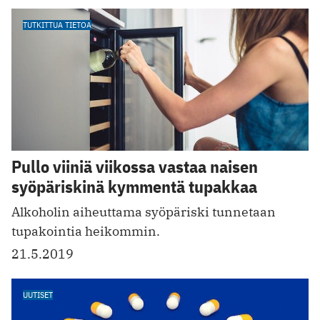
TUTKITTUA TIETOA
Pullo viiniä viikossa vastaa naisen
syöpäriskinä kymmentä tupakkaa
Alkoholin aiheuttama syöpäriski tunnetaan
tupakointia heikommin.
21.5.2019
UUTISET