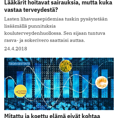
Lääkärit hoitavat sairauksia, mutta kuka
vastaa terveydestä?
Lasten lihavuusepidemiaa tuskin pysäytetään
lisäämällä punnituksia
kouluterveydenhuollossa. Sen sijaan tuntuva
rasva- ja sokerivero saattaisi auttaa.
24.4.2018
TIEDEVIESTINTÄ
Mitattu ja koettu elämä eivät kohtaa