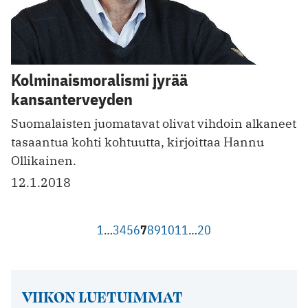
Kolminaismoralismi jyrää
kansanterveyden
Suomalaisten juomatavat olivat vihdoin alkaneet
tasaantua kohti kohtuutta, kirjoittaa Hannu
Ollikainen.
12.1.2018
1
…
3
4
5
6
7
8
9
10
11
…
20
VIIKON LUETUIMMAT