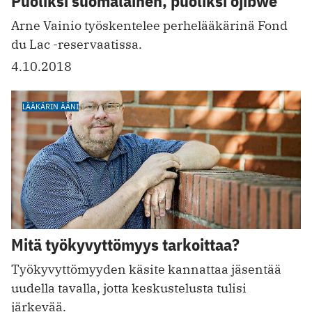
Puoliksi suomalainen, puoliksi ojibwe
Arne Vainio työskentelee perhelääkärinä Fond
du Lac -reservaatissa.
4.10.2018
LÄÄKÄRIN ÄÄNI
Mitä työkyvyttömyys tarkoittaa?
Työkyvyttömyyden käsite kannattaa jäsentää
uudella tavalla, jotta keskustelusta tulisi
järkevää.