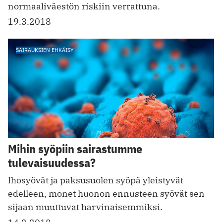
normaaliväestön riskiin verrattuna.
19.3.2018
SAIRAUKSIEN EHKÄISY
Mihin syöpiin sairastumme
tulevaisuudessa?
Ihosyövät ja paksusuolen syöpä yleistyvät
edelleen, monet huonon ennusteen syövät sen
sijaan muuttuvat harvinaisemmiksi.