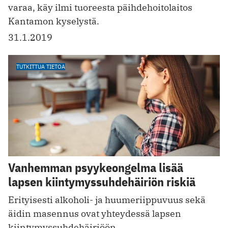
varaa, käy ilmi tuoreesta päihdehoitolaitos
Kantamon kyselystä.
31.1.2019
TUTKITTUA TIETOA
Vanhemman psyykeongelma lisää
lapsen kiintymyssuhdehäiriön riskiä
Erityisesti alkoholi- ja huumeriippuvuus sekä
äidin masennus ovat yhteydessä lapsen
kiintymyssuhdehäiriöön.