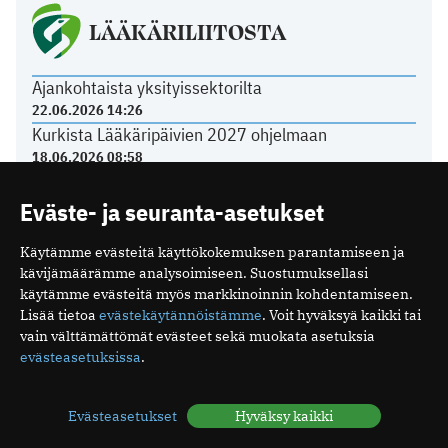
LÄÄKÄRILIITOSTA
Ajankohtaista yksityissektorilta
22.06.2026 14:26
Kurkista Lääkäripäivien 2027 ohjelmaan
18.06.2026 08:58
Poikkeuksia toimiston kesäaukioloissa
11.06.2026 12:21
Eväste- ja seuranta-asetukset
Tasavallan presidentti on myöntänyt arkkiatrin
arvonimen Päivi Hietaselle
Käytämme evästeitä käyttökokemuksen parantamiseen ja
22.05.2026 11:49
kävijämäärämme analysoimiseen. Suostumuksellasi
käytämme evästeitä myös markkinoinnin kohdentamiseen.
Lisää tietoa
evästekäytännöistämme
. Voit hyväksyä kaikki tai
vain välttämättömät evästeet sekä muokata asetuksia
evästeasetuksissa
.
Mediakortti
Me
Ota yhteyttä
Evästeasetukset
Hyväksy kaikki
Tilaa uutiskirje