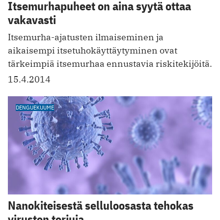
Itsemurhapuheet on aina syytä ottaa
vakavasti
Itsemurha-ajatusten ilmaiseminen ja
aikaisempi itsetuhokäyttäytyminen ovat
tärkeimpiä itsemurhaa ennustavia riskitekijöitä.
15.4.2014
DENGUEKUUME
Nanokiteisestä selluloosasta tehokas
virusten torjuja