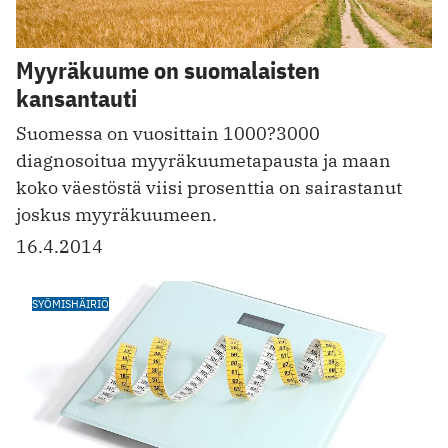
Myyräkuume on suomalaisten
kansantauti
Suomessa on vuosittain 1000?3000
diagnosoitua myyräkuumetapausta ja maan
koko väestöstä viisi prosenttia on sairastanut
joskus myyräkuumeen.
16.4.2014
SYÖMISHÄIRIÖ