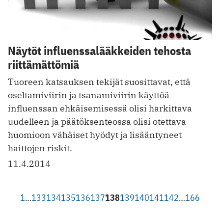
Näytöt influenssalääkkeiden tehosta
riittämättömiä
Tuoreen katsauksen tekijät suosittavat, että
oseltamiviirin ja tsanamiviirin käyttöä
influenssan ehkäisemisessä olisi harkittava
uudelleen ja päätöksenteossa olisi otettava
huomioon vähäiset hyödyt ja lisääntyneet
haittojen riskit.
11.4.2014
1
…
133
134
135
136
137
138
139
140
141
142
…
166