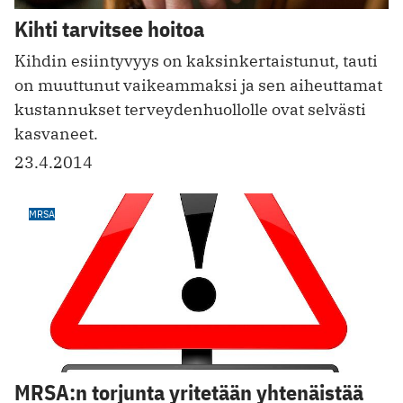
Kihti tarvitsee hoitoa
Kihdin esiintyvyys on kaksinkertaistunut, tauti
on muuttunut vaikeammaksi ja sen aiheuttamat
kustannukset terveydenhuollolle ovat selvästi
kasvaneet.
23.4.2014
MRSA
MRSA:n torjunta yritetään yhtenäistää