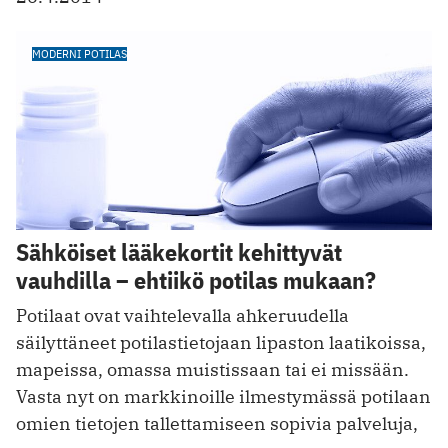
MODERNI POTILAS
Sähköiset lääkekortit kehittyvät
vauhdilla – ehtiikö potilas mukaan?
Potilaat ovat vaihtelevalla ahkeruudella
säilyttäneet potilastietojaan lipaston laatikoissa,
mapeissa, omassa muistissaan tai ei missään.
Vasta nyt on markkinoille ilmestymässä potilaan
omien tietojen tallettamiseen sopivia palveluja,