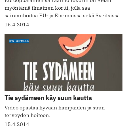
Eurooppalainen sairaanhoitokortti on Kelan
myöntämä ilmainen kortti, jolla saa
sairaanhoitoa EU- ja Eta-maissa sekä Sveitsissä.
15.4.2014
IENTULEHDUS
Tie sydämeen käy suun kautta
Video opastaa hyvään hampaiden ja suun
terveyden hoitoon.
15.4.2014