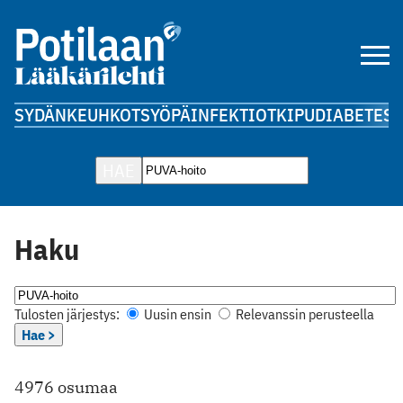
SYDÄN
KEUHKOT
SYÖPÄ
INFEKTIOT
KIPU
DIABETES
A
HAE
Haku
Tulosten järjestys:
Uusin ensin
Relevanssin perusteella
Hae >
4976 osumaa