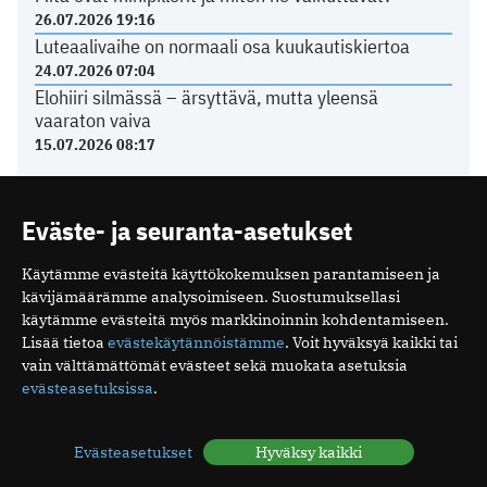
26.07.2026 19:16
Luteaalivaihe on normaali osa kuukautiskiertoa
24.07.2026 07:04
Elohiiri silmässä – ärsyttävä, mutta yleensä
vaaraton vaiva
15.07.2026 08:17
TERVEYDENHUOLTO
Eväste- ja seuranta-asetukset
Käytämme evästeitä käyttökokemuksen parantamiseen ja
Yli 80 prosenttia sähköpotkulautailun aiheuttamista
kävijämäärämme analysoimiseen. Suostumuksellasi
aivovammoista sattui humalassa
käytämme evästeitä myös markkinoinnin kohdentamiseen.
03.07.2026 10:39
Lisää tietoa
evästekäytännöistämme
. Voit hyväksyä kaikki tai
Näiden oireiden vuoksi suomalaiset menevät
vain välttämättömät evästeet sekä muokata asetuksia
lääkäriin
evästeasetuksissa
.
04.05.2026 08:52
Suomalaisen tehohoidon tulokset ovat hyviä
Evästeasetukset
Hyväksy kaikki
15.12.2025 08:19
Espanjassa perusterveydenhuolto toimii hyvin