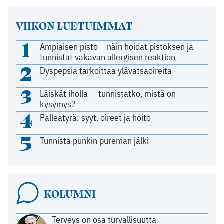
VIIKON LUETUIMMAT
1
Ampiaisen pisto – näin hoidat pistoksen ja
tunnistat vakavan allergisen reaktion
2
Dyspepsia tarkoittaa ylävatsaoireita
3
Läiskät iholla — tunnistatko, mistä on
kysymys?
4
Palleatyrä: syyt, oireet ja hoito
5
Tunnista punkin pureman jälki
KOLUMNI
Terveys on osa turvallisuutta