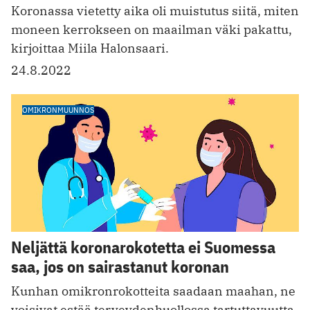
Koronassa vietetty aika oli muistutus siitä, miten
moneen kerrokseen on maailman väki pakattu,
kirjoittaa Miila Halonsaari.
24.8.2022
OMIKRONMUUNNOS
Neljättä koronarokotetta ei Suomessa
saa, jos on sairastanut koronan
Kunhan omikronrokotteita saadaan maahan, ne
voisivat estää terveydenhuollossa tartuttavuutta