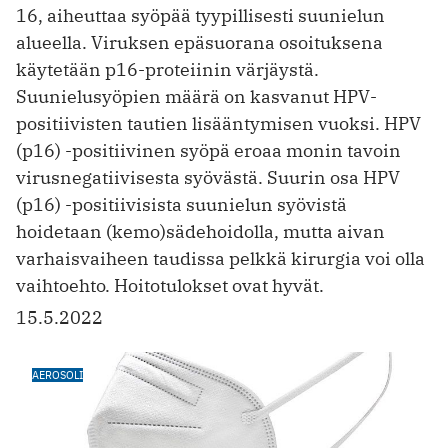
16, aiheuttaa syöpää ­tyypillisesti suunielun
alueella. Viruksen epäsuorana osoituksena
käytetään p16-proteiinin värjäystä.
Suunielusyöpien määrä on kasvanut HPV-
positiivisten tautien lisääntymisen vuoksi. HPV
(p16) -positiivinen syöpä eroaa monin tavoin
virusnegatiivisesta syövästä. Suurin osa HPV
(p16) -positiivisista suunielun syövistä
hoidetaan (kemo)sädehoidolla, mutta aivan
varhaisvaiheen taudissa pelkkä kirurgia voi olla
vaihtoehto. Hoitotulokset ovat hyvät.
15.5.2022
AEROSOLI