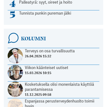
4
Palleatyrä: syyt, oireet ja hoito
5
Tunnista punkin pureman jälki
KOLUMNI
Terveys on osa turvallisuutta
26.04.2026 15:32
Viikon käänteiset uutiset
15.03.2026 10:15
Kosketuksella olisi monenlaista käyttöä
parantamisessa
11.12.2025 09:58
Espanjassa perusterveydenhuolto toimii
hyvin