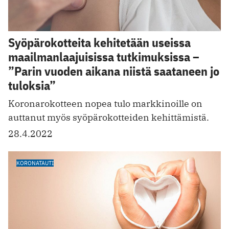
Syöpärokotteita kehitetään useissa
maailmanlaajuisissa tutkimuksissa –
”Parin vuoden aikana niistä saataneen jo
tuloksia”
Koronarokotteen nopea tulo markkinoille on
auttanut myös syöpärokotteiden kehittämistä.
28.4.2022
KORONATAUTI