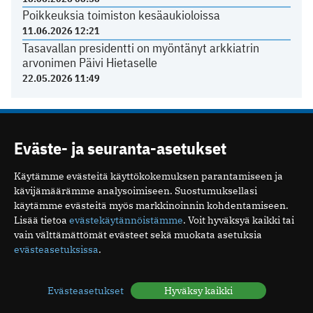
Poikkeuksia toimiston kesäaukioloissa
11.06.2026 12:21
Tasavallan presidentti on myöntänyt arkkiatrin
arvonimen Päivi Hietaselle
22.05.2026 11:49
Eväste- ja seuranta-asetukset
Mediakortti
Me
Ota yhteyttä
Käytämme evästeitä käyttökokemuksen parantamiseen ja
Tilaa uutiskirje
kävijämäärämme analysoimiseen. Suostumuksellasi
käytämme evästeitä myös markkinoinnin kohdentamiseen.
Lisää tietoa
evästekäytännöistämme
. Voit hyväksyä kaikki tai
vain välttämättömät evästeet sekä muokata asetuksia
evästeasetuksissa
.
Suomen Lääkäriliitto
Mäkelänkatu 2, PL 49
Evästeasetukset
Hyväksy kaikki
00510 Helsinki