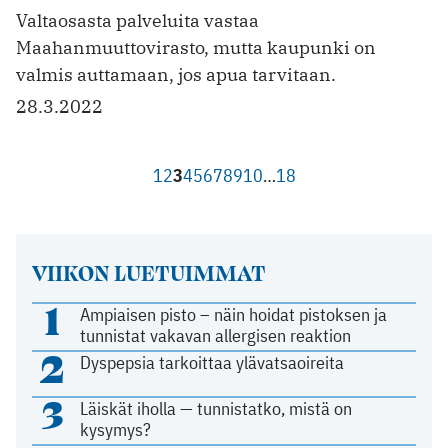
Valtaosasta palveluita vastaa
Maahanmuuttovirasto, mutta kaupunki on
valmis auttamaan, jos apua tarvitaan.
28.3.2022
1
2
3
4
5
6
7
8
9
10
…
18
VIIKON LUETUIMMAT
1
Ampiaisen pisto – näin hoidat pistoksen ja
tunnistat vakavan allergisen reaktion
2
Dyspepsia tarkoittaa ylävatsaoireita
3
Läiskät iholla — tunnistatko, mistä on
kysymys?