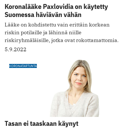
Koronalääke Paxlovidia on käytetty
Suomessa häviävän vähän
Lääke on kohdistettu vain erittäin korkean
riskin potilaille ja lähinnä niille
riskiryhmäläisille, jotka ovat rokottamattomia.
5.9.2022
KORONATARTUNTA
Tasan ei taaskaan käynyt