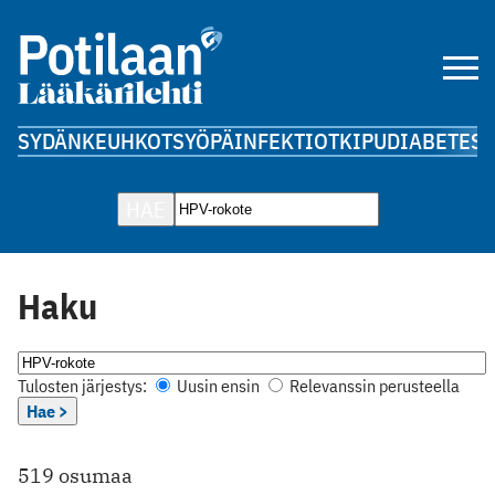
SYDÄN
KEUHKOT
SYÖPÄ
INFEKTIOT
KIPU
DIABETES
A
HAE
Haku
Tulosten järjestys:
Uusin ensin
Relevanssin perusteella
Hae >
519 osumaa