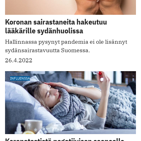
Koronan sairastaneita hakeutuu
lääkärille sydänhuolissa
Hallinnassa pysynyt pandemia ei ole lisännyt
sydänsairastavuutta Suomessa.
26.4.2022
INFLUENSSA
Koronatestistä negatiivisen saaneella