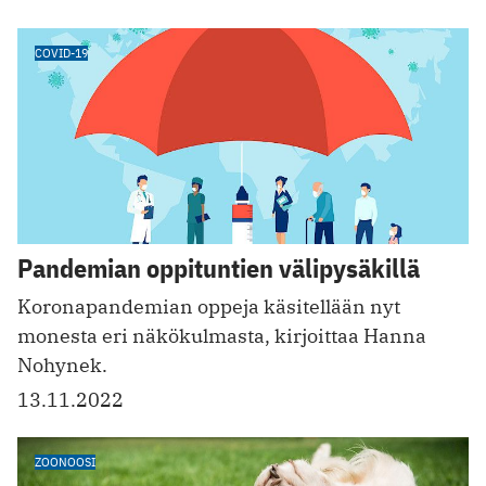
COVID-19
Pandemian oppituntien välipysäkillä
Koronapandemian oppeja käsitellään nyt
monesta eri näkökulmasta, kirjoittaa Hanna
Nohynek.
13.11.2022
ZOONOOSI