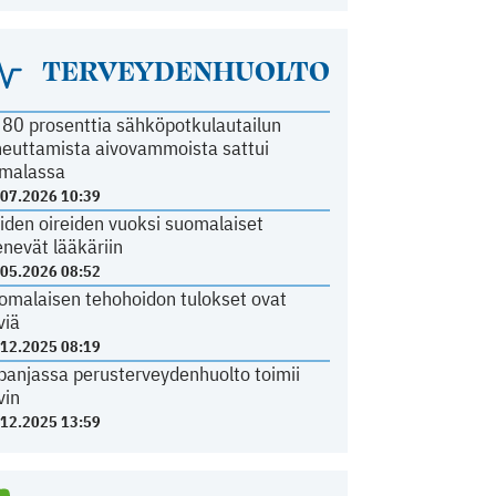
TERVEYDENHUOLTO
i 80 prosenttia sähköpotkulautailun
heuttamista aivovammoista sattui
malassa
.07.2026 10:39
iden oireiden vuoksi suomalaiset
nevät lääkäriin
.05.2026 08:52
omalaisen tehohoidon tulokset ovat
viä
.12.2025 08:19
panjassa perusterveydenhuolto toimii
vin
.12.2025 13:59