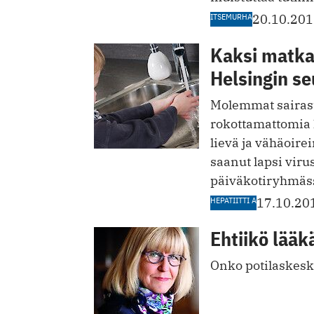
ITSEMURHA
20.10.20
Kaksi matkai
Helsingin se
Molemmat sairastu
rokottamattomia la
lievä ja vähäoirei
saanut lapsi viru
päiväkotiryhmäss
HEPATIITTI A
17.10.20
Ehtiikö lääk
Onko potilaskesk