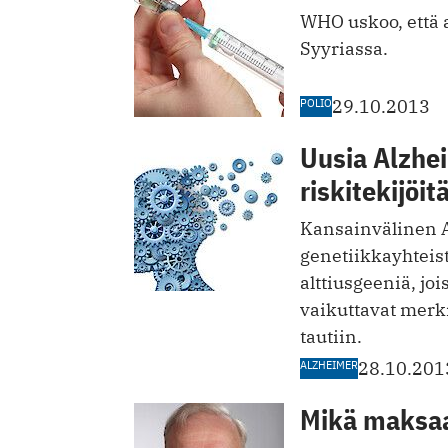
WHO uskoo, että 
Syyriassa.
POLIO
29.10.2013
Uusia Alzhei
riskitekijöit
Kansainvälinen 
genetiikkayhteist
alttiusgeeniä, jo
vaikuttavat merki
tautiin.
ALZHEIMER
28.10.201
Mikä maksaa