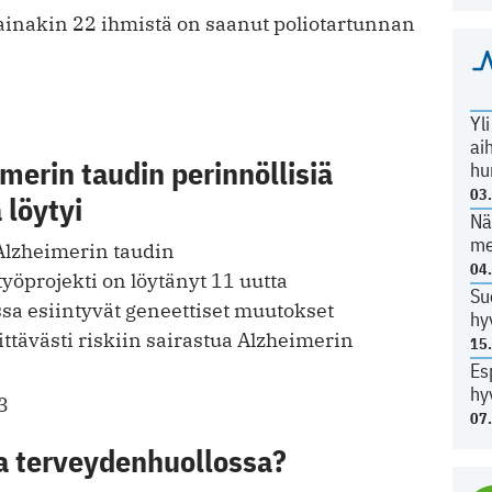
ainakin 22 ihmistä on saanut poliotartunnan
Yl
ai
merin taudin perinnöllisiä
hu
03
ä löytyi
Nä
me
Alzheimerin taudin
04
yöprojekti on löytänyt 11 uutta
Su
issa esiintyvät geneettiset muutokset
hy
ttävästi riskiin sairastua Alzheimerin
15
Es
hy
3
07
 terveydenhuollossa?