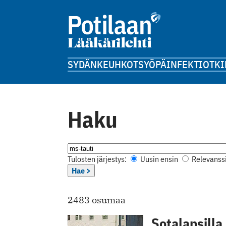
SYDÄN
KEUHKOT
SYÖPÄ
INFEKTIOT
KI
Haku
Tulosten järjestys:
Uusin ensin
Relevanssi
Hae >
2483 osumaa
Sotalapsilla