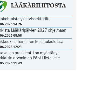
LÄÄKÄRILIITOSTA
ankohtaista yksityissektorilta
.06.2026 14:26
rkista Lääkäripäivien 2027 ohjelmaan
.06.2026 08:58
ikkeuksia toimiston kesäaukioloissa
.06.2026 12:21
savallan presidentti on myöntänyt
kkiatrin arvonimen Päivi Hietaselle
.05.2026 11:49