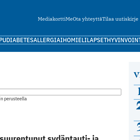
Mediakortti
Me
Ota yhteyttä
Tilaa uutiskirje
PU
DIABETES
ALLERGIA
IHO
MIELI
LAPSET
HYVINVOIN
V
n perusteella
 suurentunut sydäntauti- ja