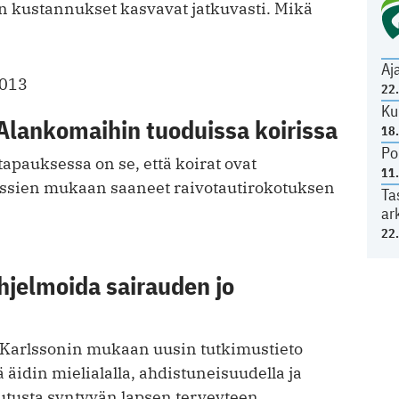
 kustannukset kasvavat jatkuvasti. Mikä
Aj
2013
22
Ku
Alankomaihin tuoduissa koirissa
18
Po
tapauksessa on se, että koirat ovat
11
ssien mukaan saaneet raivotautirokotuksen
Ta
ar
22
ohjelmoida sairauden jo
 Karlssonin mukaan uusin tutkimustieto
tä äidin mielialalla, ahdistuneisuudella ja
kutusta syntyvän lapsen terveyteen.