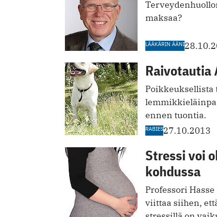
Terveydenhuollon
maksaa?
LÄÄKÄRIN ÄÄNI
28.10.
Raivotautia 
Poikkeuksellista 
lemmikkieläinpa
ennen tuontia.
RABIES
27.10.2013
Stressi voi 
kohdussa
Professori Hasse
viittaa siihen, et
stressillä on vai