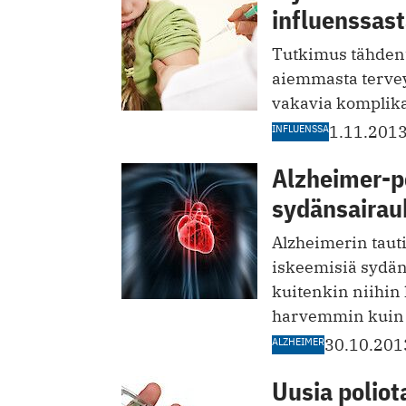
influenssast
Tutkimus tähdentä
aiemmasta tervey
vakavia komplika
INFLUENSSA
1.11.201
Alzheimer-p
sydänsairau
Alzheimerin taut
iskeemisiä sydän
kuitenkin niihin 
harvemmin kuin 
ALZHEIMER
30.10.201
Uusia poliot