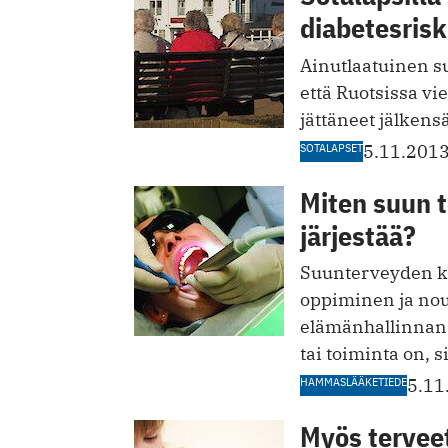
diabetesrisk
Ainutlaatuinen su
että Ruotsissa vi
jättäneet jälkensä
SOTALAPSET
5.11.201
Miten suun t
järjestää?
Suunterveyden ka
oppiminen ja no
elämänhallinnan 
tai toiminta on, 
HAMMASLÄÄKETIEDE
5.11
Myös terveet