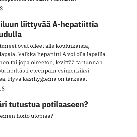
13
luun liittyvää A-hepatiittia
udulla
neet ovat olleet alle kouluikäisiä,
psia. Vaikka hepatiitti A voi olla lapsilla
nen tai jopa oireeton, levittää tartunnan
sta herkästi eteenpäin esimerkiksi
ä. Hyvä käsihygienia on tärkeää.
13
äri tutustua potilaaseen?
einen hoito utopiaa?