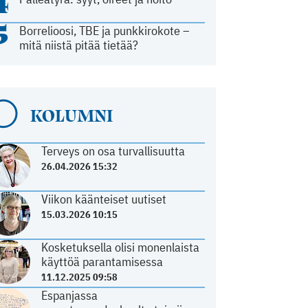
4
5
Borrelioosi, TBE ja punkkirokote –
mitä niistä pitää tietää?
KOLUMNI
Terveys on osa turvallisuutta
26.04.2026 15:32
Viikon käänteiset uutiset
15.03.2026 10:15
Kosketuksella olisi monenlaista
käyttöä parantamisessa
11.12.2025 09:58
Espanjassa