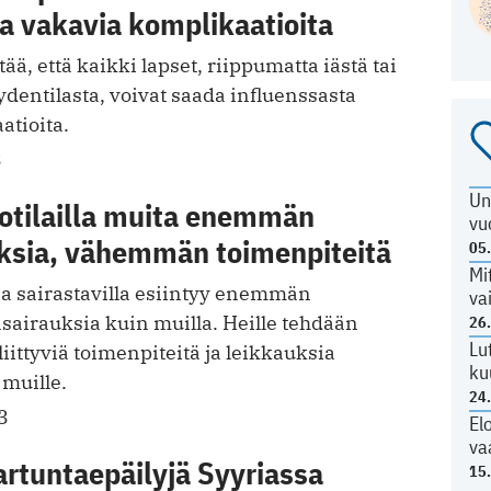
a vakavia komplikaatioita
ä, että kaikki lapset, riippumatta iästä tai
dentilasta, voivat saada influenssasta
atioita.
3
Un
otilailla muita enemmän
vu
ksia, vähemmän toimenpiteitä
05
Mi
ia sairastavilla esiintyy enemmän
va
sairauksia kuin muilla. Heille tehdään
26
Lu
liittyviä toimenpiteitä ja leikkauksia
ku
muille.
24
3
El
va
artuntaepäilyjä Syyriassa
15