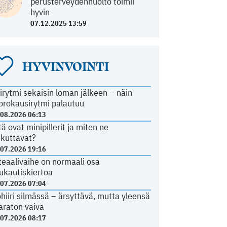
perusterveydenhuolto toimii
hyvin
07.12.2025 13:59
HYVINVOINTI
irytmi sekaisin loman jälkeen – näin
orokausirytmi palautuu
.08.2026 06:13
tä ovat minipillerit ja miten ne
ikuttavat?
.07.2026 19:16
teaalivaihe on normaali osa
ukautiskiertoa
.07.2026 07:04
ohiiri silmässä – ärsyttävä, mutta yleensä
araton vaiva
.07.2026 08:17