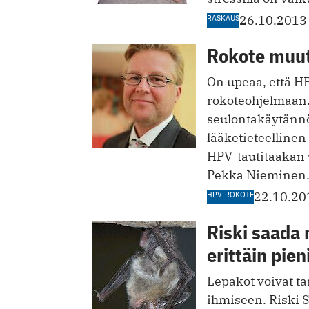
RASKAUS
26.10.2013
Rokote muut
On upeaa, että H
rokoteohjelmaan.
seulontakäytännö
lääketieteelline
HPV-tautitaakan 
Pekka Nieminen
HPV-ROKOTE
22.10.20
Riski saada 
erittäin pien
Lepakot voivat ta
ihmiseen. Riski 