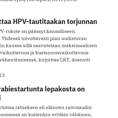
taa HPV-tautitaakan torjunnan
PV-rokote on päässyt kansalliseen
 Yhdessä toivottavasti pian uudistuvan
n kanssa sillä saavutetaan maksimaalinen
n vaikuttavuus ja kustannusvaikuttavuus
vähentämisessä, kirjoittaa LKT, dosentti
.
13
rabiestartunta lepakosta on
i
rtuttaa rabieksen eli eläinten raivotaudin
Suomessa on kuitenkin erittäin vähäinen,