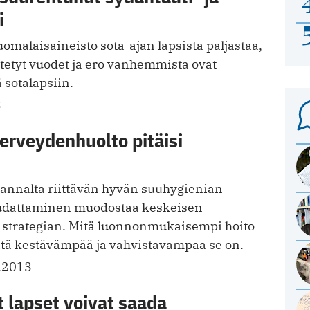
i
omalaisaineisto sota-ajan lapsista paljastaa,
etetyt vuodet ja ero vanhemmista ovat
 sotalapsiin.
3
erveydenhuolto pitäisi
nnalta riittävän hyvän suuhygienian
udattaminen muodostaa keskeisen
strategian. Mitä luonnonmukaisempi hoito
sitä kestävämpää ja vahvistavampaa se on.
.2013
 lapset voivat saada