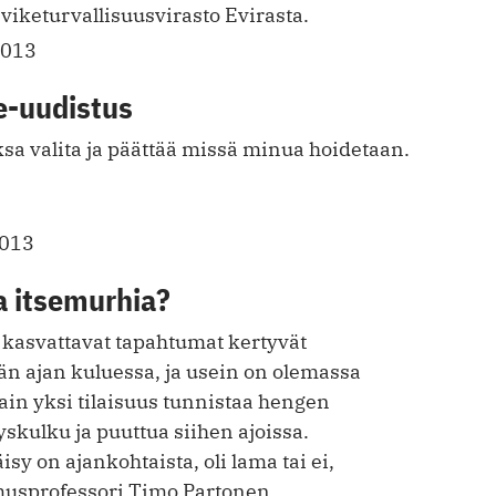
viketurvallisuusvirasto Evirasta.
2013
e-uudistus
sa valita ja päättää missä minua hoidetaan.
2013
a itsemurhia?
kasvattavat tapahtumat kertyvät
tkän ajan kuluessa, ja usein on olemassa
n yksi tilaisuus tunnistaa hengen
skulku ja puuttua siihen ajoissa.
sy on ajankohtaista, oli lama tai ei,
musprofessori Timo Partonen.