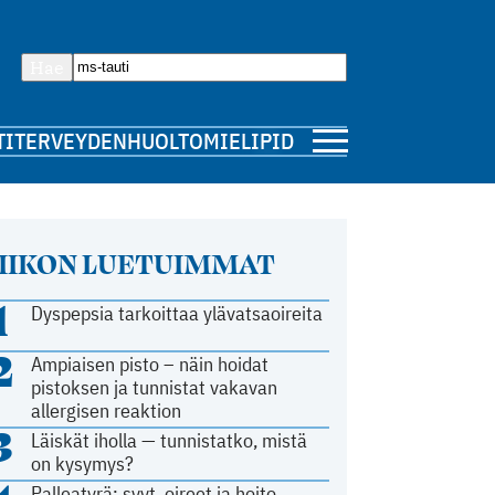
Hae
TI
TERVEYDENHUOLTO
MIELIPIDE
IIKON LUETUIMMAT
1
Dyspepsia tarkoittaa ylävatsaoireita
2
Ampiaisen pisto – näin hoidat
pistoksen ja tunnistat vakavan
allergisen reaktion
3
Läiskät iholla — tunnistatko, mistä
on kysymys?
Palleatyrä: syyt, oireet ja hoito