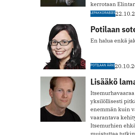
kerrotaan Elintar
LEPAKKORABIES
22.10.
Potilaan sot
En halua enkä jak
POTILAAN ÄÄNI
20.10.
Lisääkö lam
Itsemurhavaaraa 
yksilöllisesti pi
enemmän kuin vai
vaarantava kehity
Itsemurhien ehkäi
muistuttaa tutki