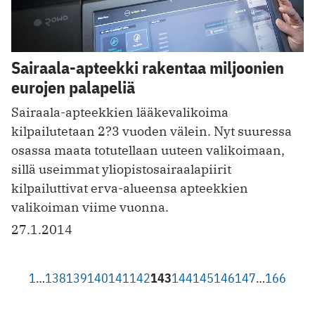
Sairaala-apteekki rakentaa miljoonien
eurojen palapeliä
Sairaala-apteekkien lääkevalikoima
kilpailutetaan 2?3 vuoden välein. Nyt suuressa
osassa maata totutellaan uuteen valikoimaan,
sillä useimmat yliopistosairaalapiirit
kilpailuttivat erva-alueensa apteekkien
valikoiman viime vuonna.
27.1.2014
1
…
138
139
140
141
142
143
144
145
146
147
…
166