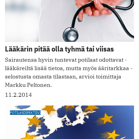
Lääkärin pitää olla tyhmä tai viisas
Sairautensa hyvin tuntevat potilaat odottavat ­
lääkäreiltä lisää tietoa, mutta myös ääritarkkaa ­
selostusta omasta tilastaan, arvioi toimittaja
Markku Peltonen.
11.2.2014
POTILASDIREKTIIVI