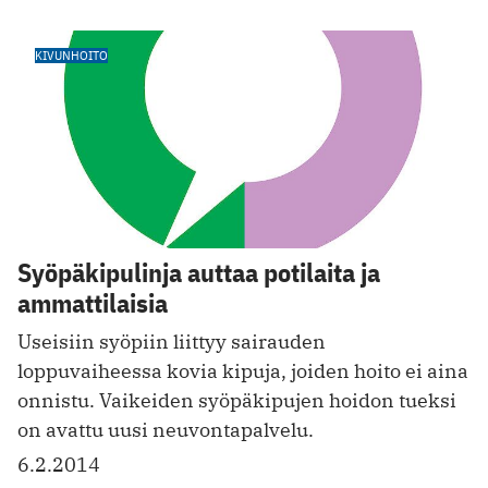
KIVUNHOITO
Syöpäkipulinja auttaa potilaita ja
ammattilaisia
Useisiin syöpiin liittyy sairauden
loppuvaiheessa kovia kipuja, joiden hoito ei aina
onnistu. Vaikeiden syöpäkipujen hoidon tueksi
on avattu uusi neuvontapalvelu.
6.2.2014