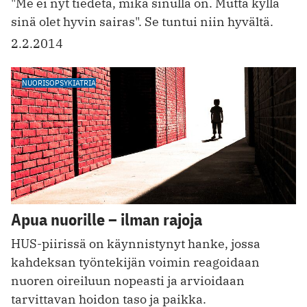
"Me ei nyt tiedetä, mikä sinulla on. Mutta kyllä
sinä olet hyvin sairas". Se tuntui niin hyvältä.
2.2.2014
NUORISOPSYKIATRIA
Apua nuorille – ilman rajoja
HUS-piirissä on käynnistynyt hanke, jossa
kahdeksan työntekijän voimin reagoidaan
nuoren oireiluun nopeasti ja arvioidaan
tarvittavan hoidon taso ja paikka.