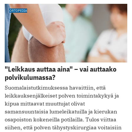
ORTOPEDIA
"Leikkaus auttaa aina" – vai auttaako
polvikulumassa?
Suomalaistutkimuksessa havaittiin, että
leikkauksenjälkeiset polven toimintakykyä ja
kipua mittaavat muuttujat olivat
samansuuntaisia lumeleikatuilla ja kierukan
osapoiston kokeneilla potilailla. Tulos viittaa
siihen, että polven tähystyskirurgiaa voitaisiin