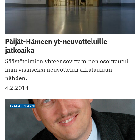
Päijät-Hämeen yt-neuvotteluille
jatkoaika
Säästötoimien yhteensovittaminen osoittautui
liian visaiseksi neuvottelun aikatauluun
nähden.
4.2.2014
LÄÄKÄRIN ÄÄNI