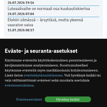
26.07.2026 19:16
Luteaalivaihe on normaali osa kuukautiskiertoa
24.07.2026 07:04
Elohiiri silmässä – ärsyttävä, mutta yleensä
vaaraton vaiva
15.07.2026 08:17
TERVEYDENHUOLTO
Eväste- ja seuranta-asetukset
Yli 80 prosenttia sähköpotkulautailun aiheuttamista
Käytämme evästeitä käyttökokemuksen parantamiseen ja
aivovammoista sattui humalassa
kävijämäärämme analysoimiseen. Suostumuksellasi
käytämme evästeitä myös markkinoinnin kohdentamiseen.
03.07.2026 10:39
Lisää tietoa
evästekäytännöistämme
. Voit hyväksyä kaikki tai
Näiden oireiden vuoksi suomalaiset menevät
vain välttämättömät evästeet sekä muokata asetuksia
lääkäriin
evästeasetuksissa
.
04.05.2026 08:52
Suomalaisen tehohoidon tulokset ovat hyviä
15.12.2025 08:19
Evästeasetukset
Hyväksy kaikki
Espanjassa perusterveydenhuolto toimii hyvin