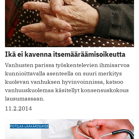
Ikä ei kavenna itsemääräämisoikeutta
Vanhusten parissa työskentelevien ihmisarvoa
kunnioittavalla asenteella on suuri merkitys
kuolevan vanhuksen hyvinvoinnissa, katsoo
vanhuuskuolemaa käsitellyt konsensuskokous
lausumassaan.
11.2.2014
POTILAS-LÄÄKÄRISUHDE