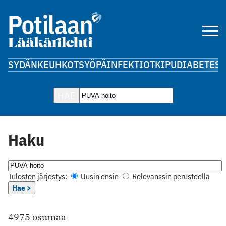
SYDÄN
KEUHKOT
SYÖPÄ
INFEKTIOT
KIPU
DIABETES
A
HAE
Haku
Tulosten järjestys:
Uusin ensin
Relevanssin perusteella
Hae >
4975 osumaa