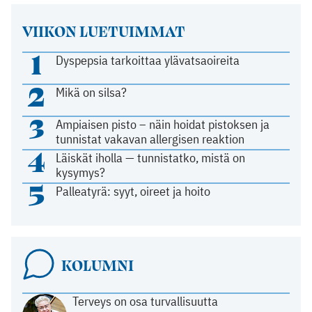
VIIKON LUETUIMMAT
1
Dyspepsia tarkoittaa ylävatsaoireita
2
Mikä on silsa?
3
Ampiaisen pisto – näin hoidat pistoksen ja
tunnistat vakavan allergisen reaktion
4
Läiskät iholla — tunnistatko, mistä on
kysymys?
5
Palleatyrä: syyt, oireet ja hoito
KOLUMNI
Terveys on osa turvallisuutta