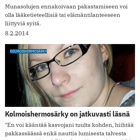
Munasolujen ennakoivaan pakastamiseen voi
olla lääketieteellisiä tai elämäntilanteeseen
liittyviä syitä.
8.2.2014
KOLMOISHERMOSÄRKY
Kolmoishermosärky on jatkuvasti läsnä
"En voi kääntää kasvojani tuulta kohden, hiihtää
pakkassäässä enkä nauttia lumisesta talvesta