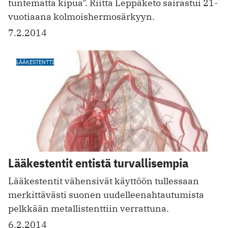
tuntematta kipua". Riitta Leppäketo sairastui 21-
vuotiaana kolmoishermosärkyyn.
7.2.2014
LÄÄKESTENTTI
Lääkestentit entistä turvallisempia
Lääkestentit vähensivät käyttöön tullessaan
merkittävästi suonen uudelleen­ahtautumista
pelkkään metallistenttiin verrattuna.
6.2.2014