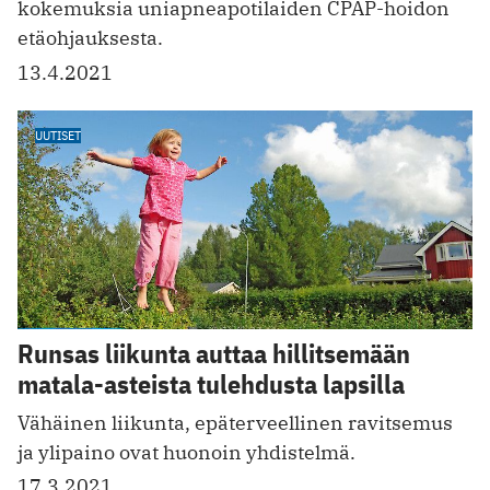
kokemuksia uniapneapotilaiden CPAP-hoidon
etäohjauksesta.
13.4.2021
UUTISET
Runsas liikunta auttaa hillitsemään
matala-asteista tulehdusta lapsilla
Vähäinen liikunta, epäterveellinen ravitsemus
ja ylipaino ovat huonoin yhdistelmä.
17.3.2021