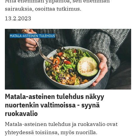
Mitä enemmän ylipainoa, sen enemmän
sairauksia, osoittaa tutkimus.
13.2.2023
MATALA-ASTEINEN TULEHDUS
Matala-asteinen tulehdus näkyy
nuortenkin valtimoissa - syynä
ruokavalio
Matala-asteinen tulehdus ja ruokavalio ovat
yhteydessä toisiinsa, myös nuorilla.