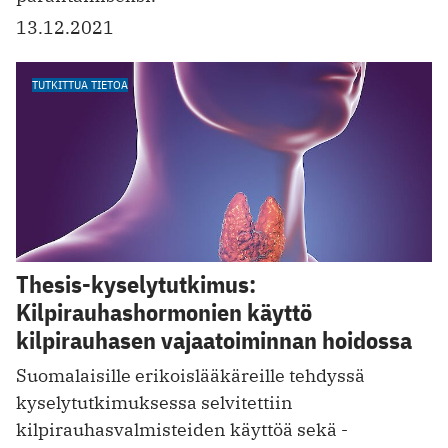
13.12.2021
TUTKITTUA TIETOA
Thesis-kyselytutkimus:
Kilpirauhashormonien käyttö
kilpirauhasen vajaatoiminnan hoidossa
Suomalaisille erikoislääkäreille tehdyssä
kyselytutkimuksessa selvitettiin
kilpirauhasvalmisteiden käyttöä sekä ­