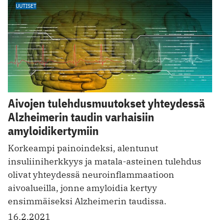
UUTISET
Aivojen tulehdusmuutokset yhteydessä
Alzheimerin taudin varhaisiin
amyloidikertymiin
Korkeampi painoindeksi, alentunut
insuliiniherkkyys ja matala-asteinen tulehdus
olivat yhteydessä neuroinflammaatioon
aivoalueilla, jonne amyloidia kertyy
ensimmäiseksi Alzheimerin taudissa.
16.2.2021