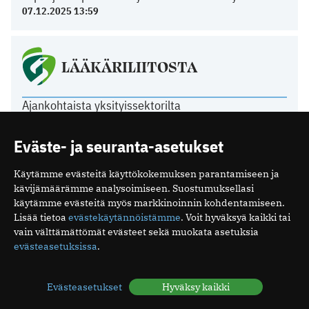
07.12.2025 13:59
LÄÄKÄRILIITOSTA
Ajankohtaista yksityissektorilta
22.06.2026 14:26
Kurkista Lääkäripäivien 2027 ohjelmaan
Eväste- ja seuranta-asetukset
18.06.2026 08:58
Poikkeuksia toimiston kesäaukioloissa
Käytämme evästeitä käyttökokemuksen parantamiseen ja
11.06.2026 12:21
kävijämäärämme analysoimiseen. Suostumuksellasi
Tasavallan presidentti on myöntänyt arkkiatrin
käytämme evästeitä myös markkinoinnin kohdentamiseen.
arvonimen Päivi Hietaselle
Lisää tietoa
evästekäytännöistämme
. Voit hyväksyä kaikki tai
vain välttämättömät evästeet sekä muokata asetuksia
22.05.2026 11:49
evästeasetuksissa
.
Evästeasetukset
Hyväksy kaikki
Mediakortti