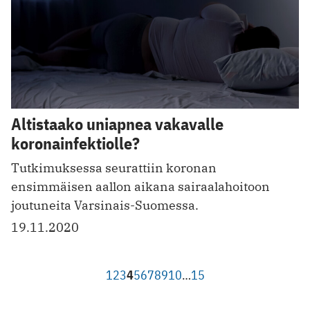
Altistaako uniapnea vakavalle
koronainfektiolle?
Tutkimuksessa seurattiin koronan
ensimmäisen aallon aikana sairaalahoitoon
joutuneita Varsinais-Suomessa.
19.11.2020
1
2
3
4
5
6
7
8
9
10
…
15