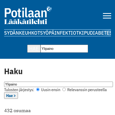
SYDÄN
KEUHKOT
SYÖPÄ
INFEKTIOT
KIPU
DIABETES
A
HAE
Haku
Tulosten järjestys:
Uusin ensin
Relevanssin perusteella
Hae >
432 osumaa