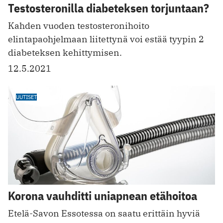
Testosteronilla diabeteksen torjuntaan?
Kahden vuoden testosteronihoito
elintapaohjelmaan liitettynä voi estää tyypin 2
diabeteksen kehittymisen.
12.5.2021
UUTISET
Korona vauhditti uniapnean etähoitoa
Etelä-Savon Essotessa on saatu erittäin hyviä