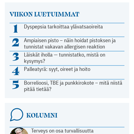
VIIKON LUETUIMMAT
1
Dyspepsia tarkoittaa ylävatsaoireita
2
Ampiaisen pisto – näin hoidat pistoksen ja
tunnistat vakavan allergisen reaktion
3
Läiskät iholla — tunnistatko, mistä on
kysymys?
4
Palleatyrä: syyt, oireet ja hoito
5
Borrelioosi, TBE ja punkkirokote – mitä niistä
pitää tietää?
KOLUMNI
Terveys on osa turvallisuutta