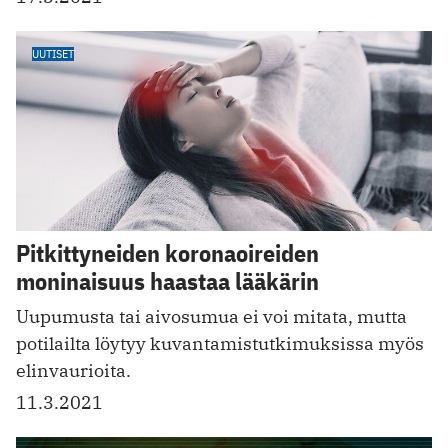
UUTISET
Pitkittyneiden koronaoireiden
moninaisuus haastaa lääkärin
Uupumusta tai aivosumua ei voi mitata, mutta
potilailta löytyy kuvantamis­tutkimuksissa myös
elinvaurioita.
11.3.2021