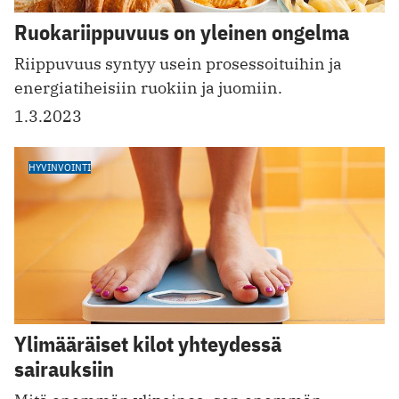
Ruokariippuvuus on yleinen ongelma
Riippuvuus syntyy usein prosessoituihin ja
energiatiheisiin ruokiin ja juomiin.
1.3.2023
HYVINVOINTI
Ylimääräiset kilot yhteydessä
sairauksiin