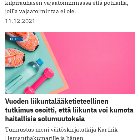
kilpirauhasen vajaatoiminnassa että potilailla,
joilla vajaatoimintaa ei ole.
11.12.2021
UUTISET
Vuoden liikuntalääketieteellinen
tutkimus osoitti, että liikunta voi kumota
haitallisia solumuutoksia
Tunnustus meni väitöskirjatutkija Karthik
Hemanthakumarille ja hänen