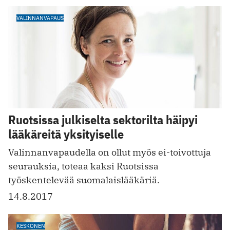
VALINNANVAPAUS
Ruotsissa julkiselta sektorilta häipyi
lääkäreitä yksityiselle
Valinnanvapaudella on ollut myös ei-toivottuja
seurauksia, toteaa kaksi Ruotsissa
työskentelevää suomalaislääkäriä.
14.8.2017
KESKONEN