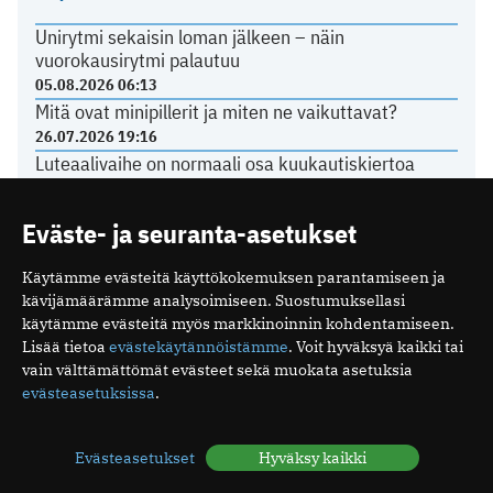
Unirytmi sekaisin loman jälkeen – näin
vuorokausirytmi palautuu
05.08.2026 06:13
Mitä ovat minipillerit ja miten ne vaikuttavat?
26.07.2026 19:16
Luteaalivaihe on normaali osa kuukautiskiertoa
24.07.2026 07:04
Elohiiri silmässä – ärsyttävä, mutta yleensä
Eväste- ja seuranta-asetukset
vaaraton vaiva
15.07.2026 08:17
Käytämme evästeitä käyttökokemuksen parantamiseen ja
kävijämäärämme analysoimiseen. Suostumuksellasi
käytämme evästeitä myös markkinoinnin kohdentamiseen.
TERVEYDENHUOLTO
Lisää tietoa
evästekäytännöistämme
. Voit hyväksyä kaikki tai
vain välttämättömät evästeet sekä muokata asetuksia
evästeasetuksissa
.
Yli 80 prosenttia sähköpotkulautailun aiheuttamista
aivovammoista sattui humalassa
03.07.2026 10:39
Evästeasetukset
Hyväksy kaikki
Näiden oireiden vuoksi suomalaiset menevät