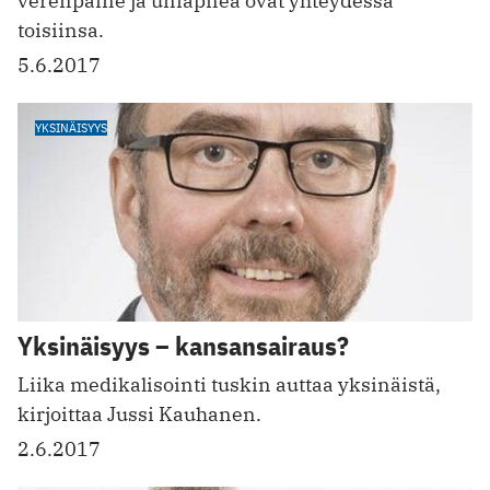
verenpaine ja uniapnea ovat yhteydessä
toisiinsa.
5.6.2017
YKSINÄISYYS
Yksinäisyys – kansansairaus?
Liika medikalisointi tuskin auttaa yksinäistä,
kirjoittaa Jussi Kauhanen.
2.6.2017