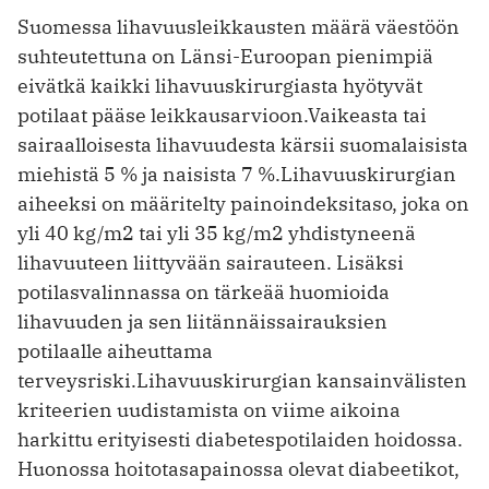
Suomessa lihavuusleikkausten määrä väestöön
suhteutettuna on Länsi-Euroopan pienimpiä
eivätkä kaikki lihavuuskirurgiasta hyötyvät
potilaat pääse leikkausarvioon.Vaikeasta tai
sairaalloisesta lihavuudesta kärsii suomalaisista
miehistä 5 % ja naisista 7 %.Lihavuuskirurgian
aiheeksi on määritelty painoindeksitaso, joka on
yli 40 kg/m2 tai yli 35 kg/m2 yhdistyneenä
lihavuuteen liittyvään sairauteen. Lisäksi
potilasvalinnassa on tärkeää huomioida
lihavuuden ja sen ­liitännäissairauksien
potilaalle aiheuttama
terveysriski.Lihavuuskirurgian kansainvälisten
kriteerien uudistamista on viime aikoina
harkittu erityisesti ­diabetespotilaiden hoidossa.
Huonossa hoitotasapainossa olevat diabeetikot,