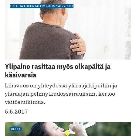
TUKI- JA LIIKUNTAELIMISTÖN SAIRAUDET
Ylipaino rasittaa myös olkapäitä ja
käsivarsia
Lihavuus on yhteydessä yläraajakipuihin ja
yläraajan pehmytkudossairauksiin, kertoo
väitöstutkimus.
5.5.2017
DIEETTI