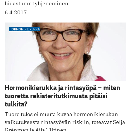
hidastunut tyhjeneminen.
6.4.2017
HORMONIKIERUKKA
Hormonikierukka ja rintasyöpä – miten
tuoretta rekisteritutkimusta pitäisi
tulkita?
Tuore tulos ei muuta kuvaa hormonikierukan
vaikutuksesta rintasyövän riskiin, toteavat Seija
Grénman ja Aila Tiitinen.