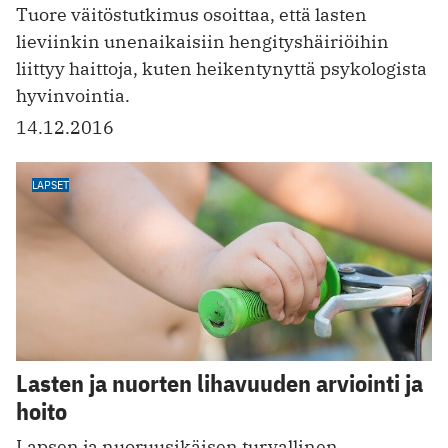
Tuore väitöstutkimus osoittaa, että lasten
lieviinkin unenaikaisiin hengityshäiriöihin
liittyy haittoja, kuten heikentynyttä psykologista
hyvinvointia.
14.12.2016
LAPSET
Lasten ja nuorten lihavuuden arviointi ja
hoito
Lapsen ja nuoruusikäisen turvallinen