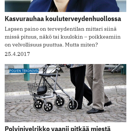
Kasvurauhaa kouluterveydenhuollossa
Lapsen paino on terveydentilan mittari siinä
missä pituus, näkö tai kuulokin – poikkeamiin
on velvollisuus puuttua. Mutta miten?
25.4.2017
POLVEN TEKONIVEL
Polvinivelrikko vaanii pitkää miestä