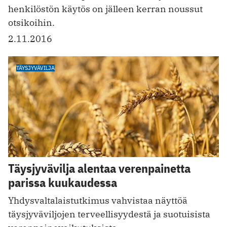
henkilöstön käytös on jälleen kerran noussut
otsikoihin.
2.11.2016
TÄYSJYVÄVILJA
Täysjyvävilja alentaa verenpainetta
parissa kuukaudessa
Yhdysvaltalaistutkimus vahvistaa näyttöä
täysjyväviljojen terveellisyydestä ja suotuisista