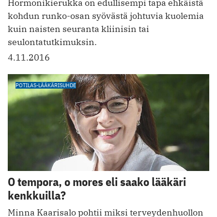
Hormonikierukka on edullisempi tapa ehkäistä
kohdun runko-osan syövästä johtuvia kuolemia
kuin naisten seuranta kliinisin tai
seulontatutkimuksin.
4.11.2016
POTILAS-LÄÄKÄRISUHDE
O tempora, o mores eli saako lääkäri
kenkkuilla?
Minna Kaarisalo pohtii miksi terveydenhuollon