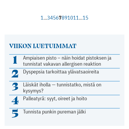
1
…
3
4
5
6
7
8
9
10
11
…
15
VIIKON LUETUIMMAT
1
Ampiaisen pisto – näin hoidat pistoksen ja
tunnistat vakavan allergisen reaktion
2
Dyspepsia tarkoittaa ylävatsaoireita
3
Läiskät iholla — tunnistatko, mistä on
kysymys?
4
Palleatyrä: syyt, oireet ja hoito
5
Tunnista punkin pureman jälki