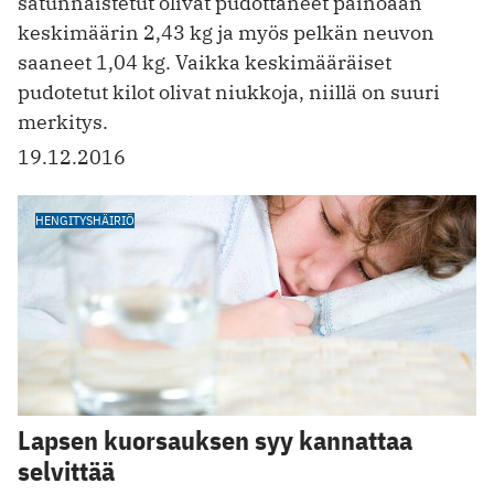
satunnaistetut olivat pudottaneet painoaan
keskimäärin 2,43 kg ja myös pelkän neuvon
saaneet 1,04 kg. Vaikka keskimääräiset
pudotetut kilot olivat niukkoja, niillä on suuri
merkitys.
19.12.2016
HENGITYSHÄIRIÖ
Lapsen kuorsauksen syy kannattaa
selvittää