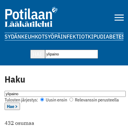
SYDÄN
KEUHKOT
SYÖPÄ
INFEKTIOT
KIPU
DIABETES
A
HAE
Haku
Tulosten järjestys:
Uusin ensin
Relevanssin perusteella
Hae >
432 osumaa