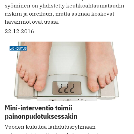
syöminen on yhdistetty keuhkoahtaumataudin
riskiin ja oireiluun, mutta astmaa koskevat
havainnot ovat uusia.
22.12.2016
LAIHDUTUS
Mini-interventio toimii
painonpudotuksessakin
Vuoden kuluttua laihdutusryhmään