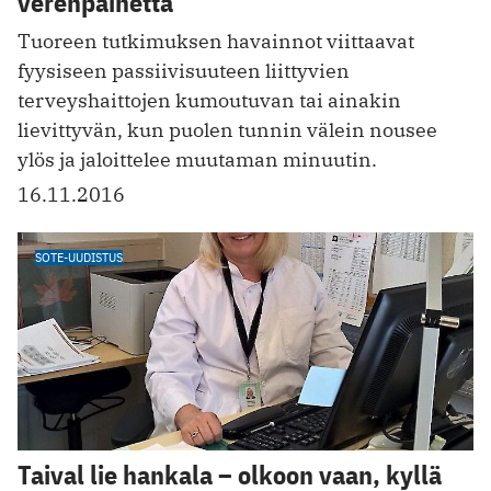
verenpainetta
Tuoreen tutkimuksen havainnot viittaavat
fyysiseen passiivisuuteen liittyvien
terveyshaittojen kumoutuvan tai ainakin
lievittyvän, kun puolen tunnin välein nousee
ylös ja jaloittelee muutaman minuutin.
16.11.2016
SOTE-UUDISTUS
Taival lie hankala – olkoon vaan, kyllä