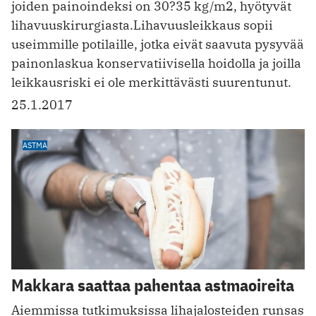
joiden painoindeksi on 30?35 kg/m2, hyötyvät
lihavuuskirurgiasta.Lihavuusleikkaus sopii
useimmille potilaille, jotka eivät saavuta pysyvää
painonlaskua konservatiivisella hoidolla ja joilla
leikkausriski ei ole merkittävästi suurentunut.
25.1.2017
ASTMA
Makkara saattaa pahentaa astmaoireita
Aiemmissa tutkimuksissa lihajalosteiden runsas