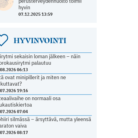
perusterveydenhuolto toimii
hyvin
07.12.2025 13:59
HYVINVOINTI
irytmi sekaisin loman jälkeen – näin
orokausirytmi palautuu
.08.2026 06:13
tä ovat minipillerit ja miten ne
ikuttavat?
.07.2026 19:16
teaalivaihe on normaali osa
ukautiskiertoa
.07.2026 07:04
ohiiri silmässä – ärsyttävä, mutta yleensä
araton vaiva
.07.2026 08:17