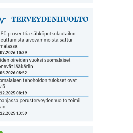
TERVEYDENHUOLTO
i 80 prosenttia sähköpotkulautailun
heuttamista aivovammoista sattui
malassa
.07.2026 10:39
iden oireiden vuoksi suomalaiset
nevät lääkäriin
.05.2026 08:52
omalaisen tehohoidon tulokset ovat
viä
.12.2025 08:19
panjassa perusterveydenhuolto toimii
vin
.12.2025 13:59