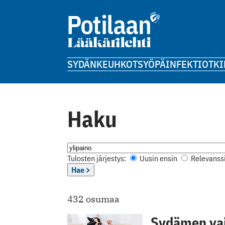
SYDÄN
KEUHKOT
SYÖPÄ
INFEKTIOT
KI
Haku
Tulosten järjestys:
Uusin ensin
Relevanssi
Hae >
432 osumaa
Sydämen vaj