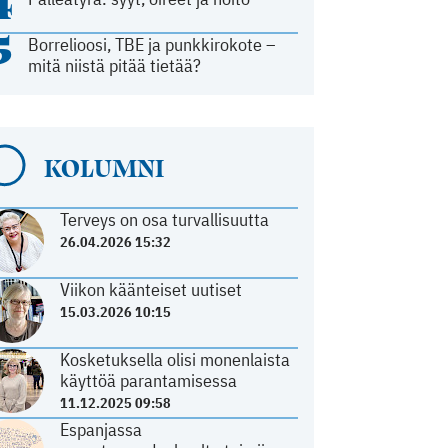
4
5
Borrelioosi, TBE ja punkkirokote –
mitä niistä pitää tietää?
KOLUMNI
Terveys on osa turvallisuutta
26.04.2026 15:32
Viikon käänteiset uutiset
15.03.2026 10:15
Kosketuksella olisi monenlaista
käyttöä parantamisessa
11.12.2025 09:58
Espanjassa