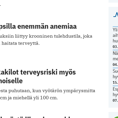
.
psilla enemmän anemiaa
Yl
ai
uksiin liittyy krooninen tulehdustila, joka
hu
 haitata terveyttä.
03
Nä
me
04
kakilot terveysriski myös
Su
hy
oiselle
15
Es
esta puhutaan, kun vyötärön ympärysmitta
hy
 cm ja miehellä yli 100 cm.
07