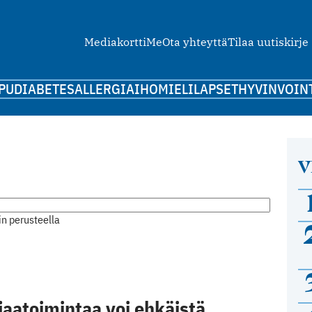
Mediakortti
Me
Ota yhteyttä
Tilaa uutiskirje
PU
DIABETES
ALLERGIA
IHO
MIELI
LAPSET
HYVINVOIN
V
n perusteella
aatoimintaa voi ehkäistä