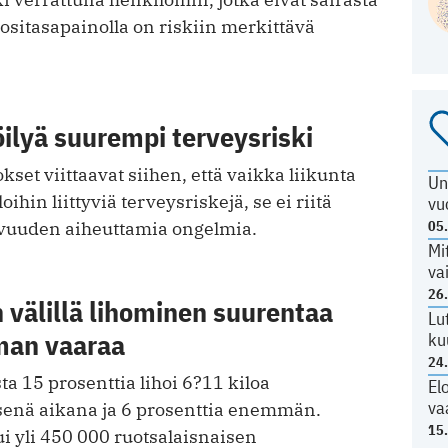
ositasapainolla on riskiin merkittävä
öilyä suurempi terveysriski
kset viittaavat siihen, että vaikka liikunta
Un
oihin liittyviä terveysriskejä, se ei riitä
vu
05
uuden aiheuttamia ongelmia.
Mi
va
26
välillä lihominen suurentaa
Lu
man vaaraa
ku
24
ta 15 prosenttia lihoi 6?11 kiloa
El
va
senä aikana ja 6 prosenttia enemmän.
15
i yli 450 000 ruotsalaisnaisen