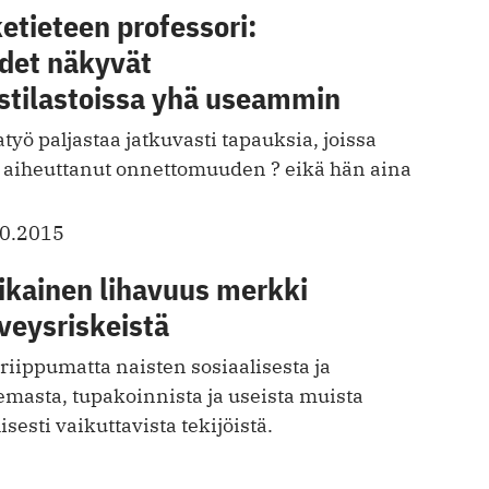
etieteen professori:
udet näkyvät
tilastoissa yhä useammin
työ paljastaa jatkuvasti tapauksia, joissa
n aiheuttanut onnettomuuden ? eikä hän aina
10.2015
kainen lihavuus merkki
rveysriskeistä
 riippumatta naisten sosiaalisesta ja
masta, tupakoinnista ja useista muista
sesti vaikuttavista tekijöistä.