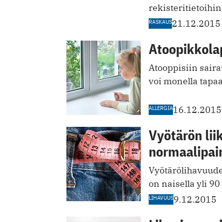
rekisteritietoihin
RASKAUS
21.12.2015
Atoopikkola
Atooppisiin saira
voi monella tapaa
ALLERGIA
16.12.2015
Vyötärön lii
normaalipain
Vyötärölihavuud
on naisella yli 90
LIHAVUUS
9.12.2015