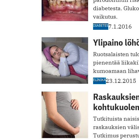
diabetesta. Gluko
vaikutus.
DIABETES
7.1.2016
Ylipaino löh
Ruotsalaisten tulo
pienentää liikakil
kumoamaan lihav
ELINIKÄ
23.12.2015
Raskauksien 
kohtukuole
Tutkituista naisis
raskauksien väli
Tutkimus perustu