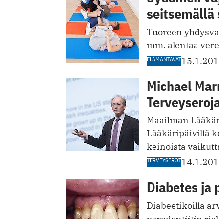
seitsemällä 
Tuoreen yhdysva
mm. alentaa veren
ELÄMÄNTAVAT
15.1.20
Michael Marm
Terveyseroj
Maailman Lääkäri
Lääkäripäivillä k
keinoista vaikutt
TERVEYSEROT
14.1.20
Diabetes ja 
Diabeetikoilla a
parodontiitin risk