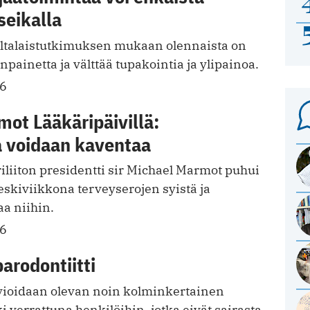
seikalla
ltalaistutkimuksen mukaan olennaista on
painetta ja välttää tupakointia ja ylipainoa.
16
ot Lääkäripäivillä:
a voidaan kaventaa
liiton presidentti sir Michael Marmot puhui
eskiviikkona terveyserojen syistä ja
aa niihin.
16
parodontiitti
rvioidaan olevan noin kolminkertainen
i verrattuna henkilöihin, jotka eivät sairasta