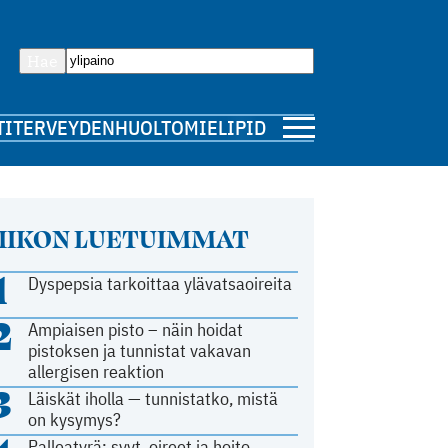
Hae
TI
TERVEYDENHUOLTO
MIELIPIDE
IIKON LUETUIMMAT
1
Dyspepsia tarkoittaa ylävatsaoireita
2
Ampiaisen pisto – näin hoidat
pistoksen ja tunnistat vakavan
allergisen reaktion
3
Läiskät iholla — tunnistatko, mistä
on kysymys?
Palleatyrä: syyt, oireet ja hoito