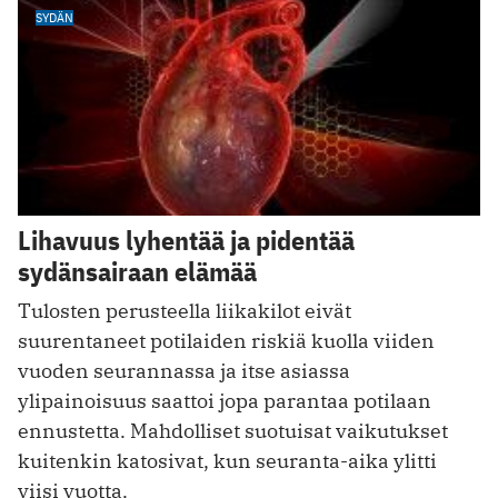
SYDÄN
Lihavuus lyhentää ja pidentää
sydänsairaan elämää
Tulosten perusteella liikakilot eivät
suurentaneet potilaiden riskiä kuolla viiden
vuoden seurannassa ja itse asiassa
ylipainoisuus saattoi jopa parantaa potilaan
ennustetta. Mahdolliset suotuisat vaikutukset
kuitenkin katosivat, kun seuranta-aika ylitti
viisi vuotta.