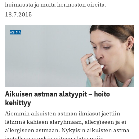
huimausta ja muita hermoston oireita.
18.7.2015
ASTMA
Aikuisen astman alatyypit – hoito
kehittyy
Aiemmin aikuisten astman ilmiasut jaettiin
lähinnä kahteen alaryhmään, allergiseen ja ei-­
allergiseen astmaan. Nykyisin aikuisten astma
jaotellaan ainakin viiteen alatyyppiin.