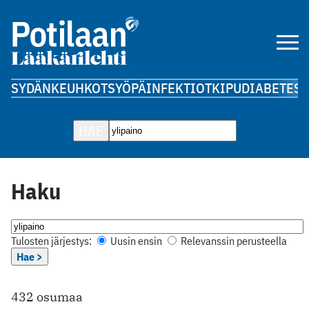
SYDÄN
KEUHKOT
SYÖPÄ
INFEKTIOT
KIPU
DIABETES
A
HAE
Haku
Tulosten järjestys:
Uusin ensin
Relevanssin perusteella
Hae >
432 osumaa