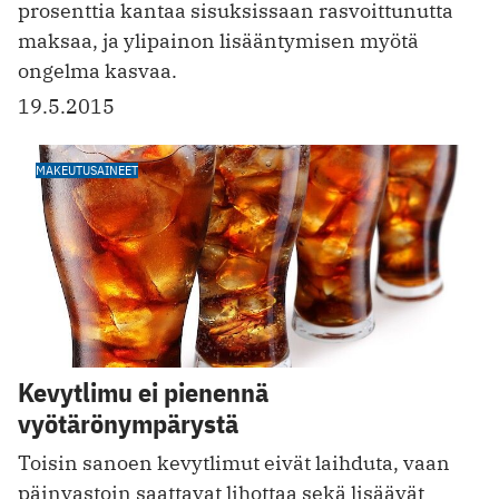
prosenttia kantaa sisuksissaan rasvoittunutta
maksaa, ja ylipainon lisääntymisen myötä
ongelma kasvaa.
19.5.2015
MAKEUTUSAINEET
Kevytlimu ei pienennä
vyötärönympärystä
Toisin sanoen kevytlimut eivät laihduta, vaan
päinvastoin saattavat lihottaa sekä lisäävät