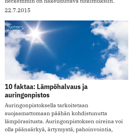
herkemmin on hakeuduttava tutkimuksiin.
22.7.2015
UUTISET
10 faktaa: Lämpöhalvaus ja
auringonpistos
Auringonpistoksella tarkoitetaan
suojaamattomaan päähän kohdistunutta
lämpörasitusta. Auringonpistoksen oireina voi
olla päänsärkyä, ärtymystä, pahoinvointia,