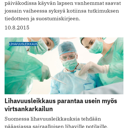
päiväkodissa käyvän lapsen vanhemmat saavat
jossain vaiheessa syksyä kotiinsa tutkimuksen
tiedotteen ja suostumiskirjeen.
10.8.2015
LIHAVUUSLEIKKAUS
Lihavuusleikkaus parantaa usein myös
virtsankarkailun
Suomessa lihavuusleikkauksia tehdään
pääasiassa sairaalloisen lihaville potilaille,