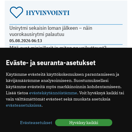
HYVINVOINTI
Unirytmi sekaisin loman jälkeen – näin
vuorokausirytmi palautuu
05.08.2026 06:13
Mitä ovat minipillerit ja miten ne vaikuttavat?
26.07.2026 19:16
Eväste- ja seuranta-asetukset
Luteaalivaihe on normaali osa kuukautiskiertoa
24.07.2026 07:04
Käytämme evästeitä käyttökokemuksen parantamiseen ja
Elohiiri silmässä – ärsyttävä, mutta yleensä
kävijämäärämme analysoimiseen. Suostumuksellasi
vaaraton vaiva
käytämme evästeitä myös markkinoinnin kohdentamiseen.
15.07.2026 08:17
Lisää tietoa
evästekäytännöistämme
. Voit hyväksyä kaikki tai
vain välttämättömät evästeet sekä muokata asetuksia
evästeasetuksissa
.
TERVEYDENHUOLTO
Evästeasetukset
Hyväksy kaikki
Yli 80 prosenttia sähköpotkulautailun aiheuttamista