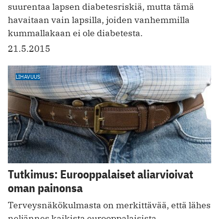
suurentaa lapsen diabetesriskiä, mutta tämä
havaitaan vain lapsilla, joiden vanhemmilla
kummallakaan ei ole diabetesta.
21.5.2015
LIHAVUUS
Tutkimus: Eurooppalaiset aliarvioivat
oman painonsa
Terveysnäkökulmasta on merkittävää, että lähes
neljännes kaikista eurooppalaisista