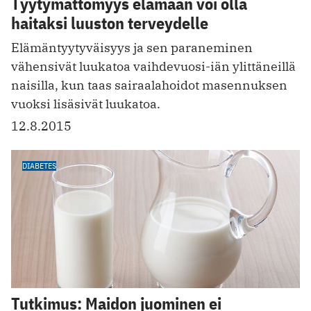
Tyytymättömyys elämään voi olla
haitaksi luuston terveydelle
Elämäntyytyväisyys ja sen paraneminen
vähensivät luukatoa vaihdevuosi-iän ylittäneillä
naisilla, kun taas sairaalahoidot masennuksen
vuoksi lisäsivät luukatoa.
12.8.2015
DIABETES
Tutkimus: Maidon juominen ei