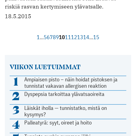
riskiä rasvan kertymiseen ylävatsalle.
18.5.2015
1
…
5
6
7
8
9
10
11
12
13
14
…
15
VIIKON LUETUIMMAT
1
Ampiaisen pisto – näin hoidat pistoksen ja
tunnistat vakavan allergisen reaktion
2
Dyspepsia tarkoittaa ylävatsaoireita
3
Läiskät iholla — tunnistatko, mistä on
kysymys?
4
Palleatyrä: syyt, oireet ja hoito