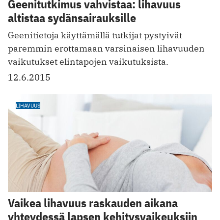
Geenitutkimus vahvistaa: lihavuus
altistaa sydänsairauksille
Geenitietoja käyttämällä tutkijat pystyivät
paremmin erottamaan varsinaisen lihavuuden
vaikutukset elintapojen vaikutuksista.
12.6.2015
LIHAVUUS
Vaikea lihavuus raskauden aikana
yhteydessä lapsen kehitysvaikeuksiin