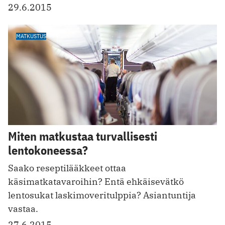
29.6.2015
MATKUSTUS
Miten matkustaa turvallisesti
lentokoneessa?
Saako reseptilääkkeet ottaa
käsimatkatavaroihin? Entä ehkäisevätkö
lentosukat laskimoveritulppia? Asiantuntija
vastaa.
27.6.2015