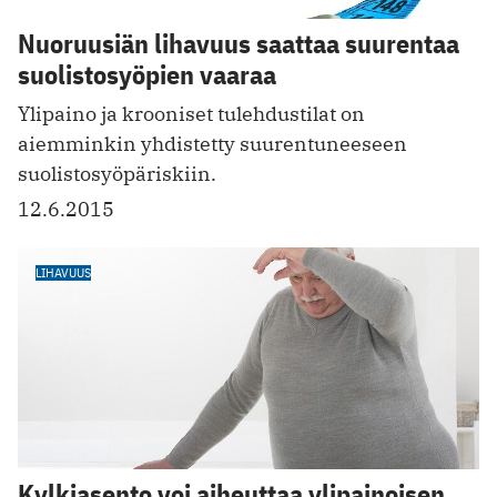
Nuoruusiän lihavuus saattaa suurentaa
suolistosyöpien vaaraa
Ylipaino ja krooniset tulehdustilat on
aiemminkin yhdistetty suurentuneeseen
suolistosyöpäriskiin.
12.6.2015
LIHAVUUS
Kylkiasento voi aiheuttaa ylipainoisen