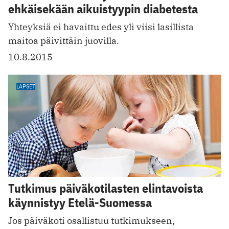
ehkäisekään aikuistyypin diabetesta
Yhteyksiä ei havaittu edes yli viisi lasillista
maitoa päivittäin juovilla.
10.8.2015
LAPSET
Tutkimus päiväkotilasten elintavoista
käynnistyy Etelä-Suomessa
Jos päiväkoti osallistuu tutkimukseen,