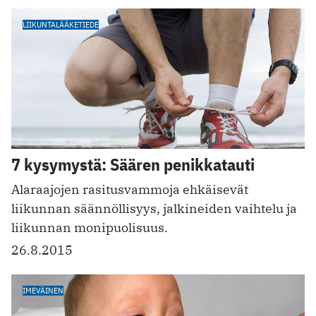
LIIKUNTALÄÄKETIEDE
7 kysymystä: Säären penikkatauti
Alaraajojen rasitusvammoja ehkäisevät
liikunnan säännöllisyys, jalkineiden vaihtelu ja
liikunnan monipuolisuus.
26.8.2015
IMEVÄINEN