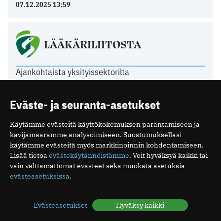
07.12.2025 13:59
LÄÄKÄRILIITOSTA
Ajankohtaista yksityissektorilta
22.06.2026 14:26
Kurkista Lääkäripäivien 2027 ohjelmaan
Eväste- ja seuranta-asetukset
18.06.2026 08:58
Poikkeuksia toimiston kesäaukioloissa
Käytämme evästeitä käyttökokemuksen parantamiseen ja
11.06.2026 12:21
kävijämäärämme analysoimiseen. Suostumuksellasi
Tasavallan presidentti on myöntänyt arkkiatrin
käytämme evästeitä myös markkinoinnin kohdentamiseen.
arvonimen Päivi Hietaselle
Lisää tietoa
evästekäytännöistämme
. Voit hyväksyä kaikki tai
22.05.2026 11:49
vain välttämättömät evästeet sekä muokata asetuksia
evästeasetuksissa
.
Evästeasetukset
Hyväksy kaikki
Mediakortti