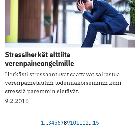
Stressiherkät alttiita
verenpaineongelmille
Herkästi stressaantuvat saattavat sairastua
verenpainetautiin todennäköisemmin kuin
stressiä paremmin sietävät.
9.2.2016
1
…
3
4
5
6
7
8
9
10
11
12
…
15