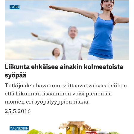
SYÖPÄ
Liikunta ehkäisee ainakin kolmeatoista
syöpää
Tutkijoiden havainnot viittaavat vahvasti siihen,
että liikunnan lisääminen voisi pienentää
monien eri syöpätyyppien riskiä.
25.5.2016
MAGNESIUM