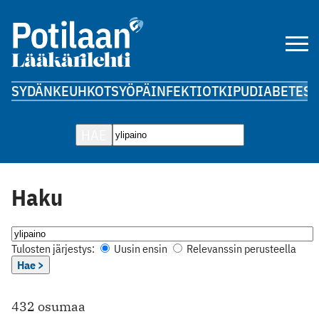
SYDÄN
KEUHKOT
SYÖPÄ
INFEKTIOT
KIPU
DIABETES
A
HAE
Haku
Tulosten järjestys:
Uusin ensin
Relevanssin perusteella
Hae >
432 osumaa