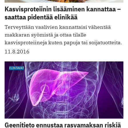
Kasvisproteiinin lisääminen kannattaa –
saattaa pidentää elinikää
Terveyttään vaalivien kannattaisi vähentää
makkaran syömistä ja ottaa tilalle
kasvisproteiineja kuten papuja tai soijatuotteita.
11.8.2016
ELINTAVAT
Geenitieto ennustaa rasvamaksan riskiä