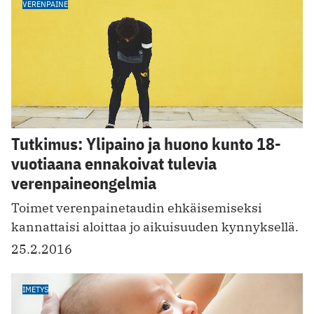
VERENPAINE
Tutkimus: Ylipaino ja huono kunto 18-
vuotiaana ennakoivat tulevia
verenpaineongelmia
Toimet verenpainetaudin ehkäisemiseksi
kannattaisi aloittaa jo aikuisuuden kynnyksellä.
25.2.2016
IMETYS