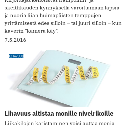
skeittikauden kynnyksellä varoittamaan lapsia
ja nuoria liian huimapäisten temppujen
yrittämisestä edes silloin – tai juuri silloin – kun
kaverin "kamera käy".
7.5.2016
LIHAVUUS
Lihavuus altistaa monille nivelrikoille
Liikakilojen karistaminen voisi auttaa monia