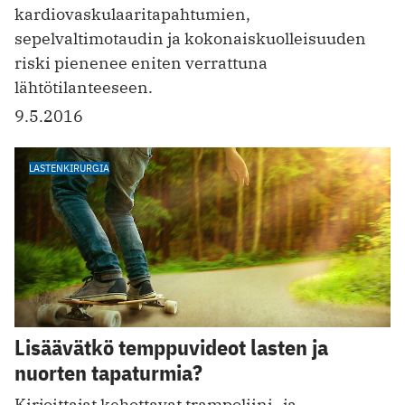
kardiovaskulaaritapahtumien,
sepelvaltimotaudin ja kokonaiskuolleisuuden
riski pienenee eniten verrattuna
lähtötilanteeseen.
9.5.2016
LASTENKIRURGIA
Lisäävätkö temppuvideot lasten ja
nuorten tapaturmia?
Kirjoittajat kehottavat trampoliini- ja