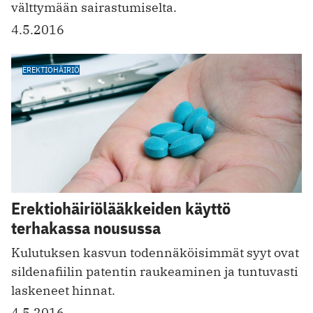
välttymään sairastumiselta.
4.5.2016
EREKTIOHÄIRIÖ
Erektiohäiriölääkkeiden käyttö
terhakassa nousussa
Kulutuksen kasvun todennäköisimmät syyt ovat
sildenafiilin patentin raukeaminen ja tuntuvasti
laskeneet hinnat.
4.5.2016