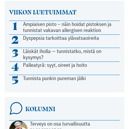
VIIKON LUETUIMMAT
1
Ampiaisen pisto – näin hoidat pistoksen ja
tunnistat vakavan allergisen reaktion
2
Dyspepsia tarkoittaa ylävatsaoireita
3
Läiskät iholla — tunnistatko, mistä on
kysymys?
4
Palleatyrä: syyt, oireet ja hoito
5
Tunnista punkin pureman jälki
KOLUMNI
Terveys on osa turvallisuutta