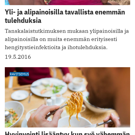
Yli- ja alipainoisilla tavallista enemmän
tulehduksia
Tanskalaistutkimuksen mukaan ylipainoisilla ja
alipainoisilla on muita enemmän erityisesti
hengitystieinfektioita ja ihotulehduksia.
19.5.2016
RAVITSEMUS
Hyvinvointi lisääntyy kun syö vähemmän