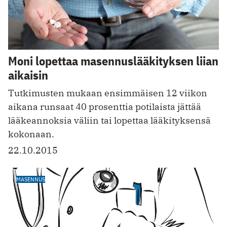
Moni lopettaa masennuslääkityksen liian
aikaisin
Tutkimusten mukaan ensimmäisen 12 viikon
aikana runsaat 40 prosenttia potilaista jättää
lääkeannoksia väliin tai lopettaa lääkityksensä
kokonaan.
22.10.2015
MASENNUS