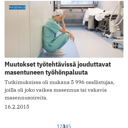
MASENNUS
Muutokset työtehtävissä jouduttavat
masentuneen työhönpaluuta
Tutkimuksissa oli mukana 5 996 osallistujaa,
joilla oli joko vaikea masennus tai vakavia
masennusoireita.
16.2.2015
1
2
3
4
5