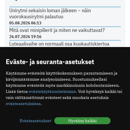
Unirytmi sekaisin loman jälkeen – näin
vuorokausirytmi palautuu
05.08.2026 06:13
Mitä ovat minipillerit ja miten ne vaikuttavat?
26.07.2026 19:16
Luteaalivaihe on normaali osa kuukautiskiertoa
24.07.2026 07:04
Elohiiri silmässä – ärsyttävä, mutta yleensä
Eväste- ja seuranta-asetukset
vaaraton vaiva
15.07.2026 08:17
Käytämme evästeitä käyttökokemuksen parantamiseen ja
kävijämäärämme analysoimiseen. Suostumuksellasi
käytämme evästeitä myös markkinoinnin kohdentamiseen.
TERVEYDENHUOLTO
Lisää tietoa
evästekäytännöistämme
. Voit hyväksyä kaikki tai
vain välttämättömät evästeet sekä muokata asetuksia
evästeasetuksissa
.
Yli 80 prosenttia sähköpotkulautailun aiheuttamista
aivovammoista sattui humalassa
03.07.2026 10:39
Evästeasetukset
Hyväksy kaikki
Näiden oireiden vuoksi suomalaiset menevät