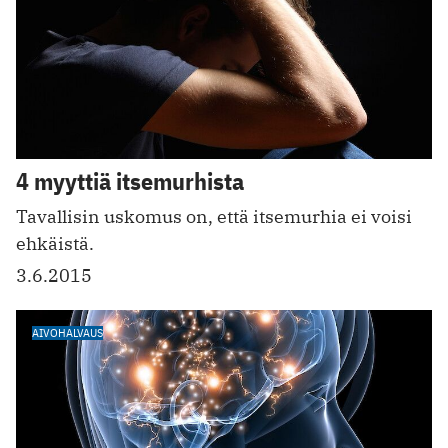
4 myyttiä itsemurhista
Tavallisin uskomus on, että itsemurhia ei voisi
ehkäistä.
3.6.2015
AIVOHALVAUS