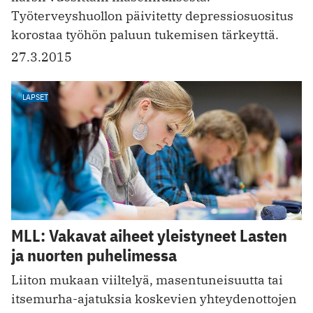
Työterveyshuollon päivitetty depressiosuositus
korostaa työhön paluun tukemisen tärkeyttä.
27.3.2015
LAPSET
MLL: Vakavat aiheet yleistyneet Lasten
ja nuorten puhelimessa
Liiton mukaan viiltelyä, masentuneisuutta tai
itsemurha-ajatuksia koskevien yhteydenottojen