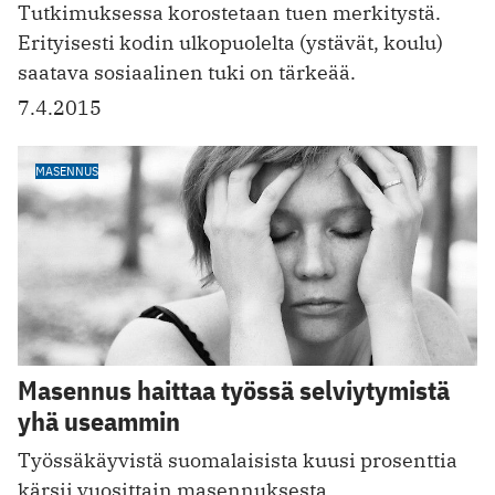
Tutkimuksessa korostetaan tuen merkitystä.
Erityisesti kodin ulkopuolelta (ystävät, koulu)
saatava sosiaalinen tuki on tärkeää.
7.4.2015
MASENNUS
Masennus haittaa työssä selviytymistä
yhä useammin
Työssäkäyvistä suomalaisista kuusi prosenttia
kärsii vuosittain masennuksesta.