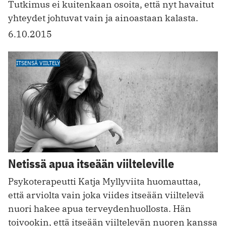
Tutkimus ei kuitenkaan osoita, että nyt havaitut
yhteydet johtuvat vain ja ainoastaan kalasta.
6.10.2015
ITSENSÄ VIILTELY
Netissä apua itseään viilteleville
Psykoterapeutti Katja Myllyviita huomauttaa,
että arviolta vain joka viides itseään viiltelevä
nuori hakee apua terveydenhuollosta. Hän
toivookin, että itseään viiltelevän nuoren kanssa