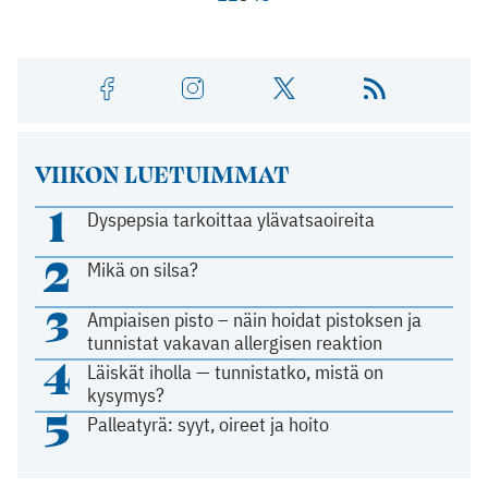
VIIKON LUETUIMMAT
1
Dyspepsia tarkoittaa ylävatsaoireita
2
Mikä on silsa?
3
Ampiaisen pisto – näin hoidat pistoksen ja
tunnistat vakavan allergisen reaktion
4
Läiskät iholla — tunnistatko, mistä on
kysymys?
5
Palleatyrä: syyt, oireet ja hoito