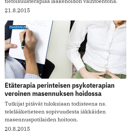
tietoisuusterapiaa lääkehoidon vaihtoehtona.
21.8.2015
MASENNUS
Etäterapia perinteisen psykoterapian
veroinen masennuksen hoidossa
Tutkijat pitävät tuloksiaan todisteena ns.
telelääketieteen sopivuudesta iäkkäiden
masennuspotilaiden hoitoon.
20.8.2015