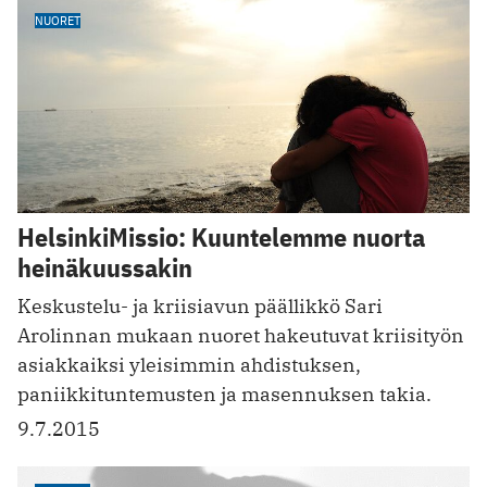
NUORET
HelsinkiMissio: Kuuntelemme nuorta
heinäkuussakin
Keskustelu- ja kriisiavun päällikkö Sari
Arolinnan mukaan nuoret hakeutuvat kriisityön
asiakkaiksi yleisimmin ahdistuksen,
paniikkituntemusten ja masennuksen takia.
9.7.2015