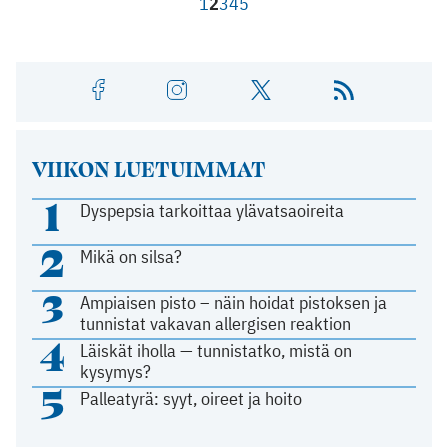
1
2
3
4
5
VIIKON LUETUIMMAT
1
Dyspepsia tarkoittaa ylävatsaoireita
2
Mikä on silsa?
3
Ampiaisen pisto – näin hoidat pistoksen ja
tunnistat vakavan allergisen reaktion
4
Läiskät iholla — tunnistatko, mistä on
kysymys?
5
Palleatyrä: syyt, oireet ja hoito