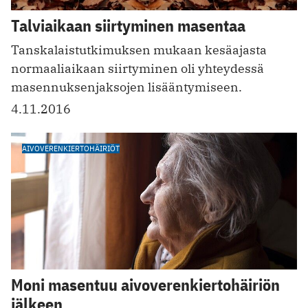
Talviaikaan siirtyminen masentaa
Tanskalaistutkimuksen mukaan kesäajasta
normaaliaikaan siirtyminen oli yhteydessä
masennuksenjaksojen lisääntymiseen.
4.11.2016
AIVOVERENKIERTOHÄIRIÖT
Moni masentuu aivoverenkiertohäiriön
jälkeen