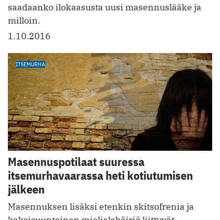
saadaanko ilokaasusta uusi masennuslääke ja
milloin.
1.10.2016
ITSEMURHA
Masennuspotilaat suuressa
itsemurhavaarassa heti kotiutumisen
jälkeen
Masennuksen lisäksi etenkin skitsofrenia ja
kaksisuuntainen mielialahäiriö liittyvät