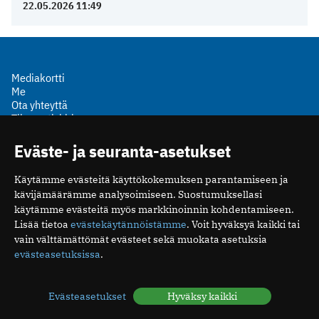
22.05.2026 11:49
Mediakortti
Me
Ota yhteyttä
Tilaa uutiskirje
Eväste- ja seuranta-asetukset
Käytämme evästeitä käyttökokemuksen parantamiseen ja
kävijämäärämme analysoimiseen. Suostumuksellasi
Suomen Lääkäriliitto
käytämme evästeitä myös markkinoinnin kohdentamiseen.
Mäkelänkatu 2, PL 49
Lisää tietoa
evästekäytännöistämme
. Voit hyväksyä kaikki tai
00510 Helsinki
vain välttämättömät evästeet sekä muokata asetuksia
puh. (09) 393 091
evästeasetuksissa
.
toimitus@potilaanlaakarilehti.fi
Evästeasetukset
Hyväksy kaikki
ISSN 2323-9476