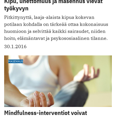
Kipu, unettomuus ja masennus vievät
työkyvyn
Pitkittynyttä, laaja-alaista kipua kokevan
potilaan kohdalla on tärkeää ottaa kokonaisuus
huomioon ja selvittää kaikki sairaudet, niiden
hoito, elämäntavat ja psykososiaalinen tilanne.
30.1.2016
MASENNUS
Mindfulness-interventiot voivat