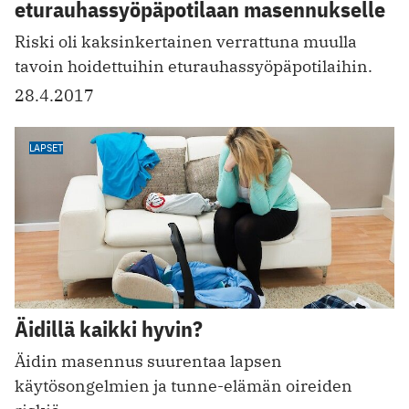
eturauhassyöpä­potilaan masennukselle
Riski oli kaksinkertainen verrattuna muulla
tavoin hoidettuihin eturauhassyöpäpotilaihin.
28.4.2017
LAPSET
Äidillä kaikki hyvin?
Äidin masennus suurentaa lapsen
käytösongelmien ja tunne-elämän oireiden