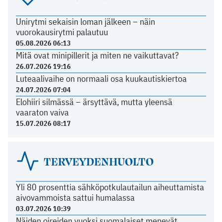
Unirytmi sekaisin loman jälkeen – näin
vuorokausirytmi palautuu
05.08.2026 06:13
Mitä ovat minipillerit ja miten ne vaikuttavat?
26.07.2026 19:16
Luteaalivaihe on normaali osa kuukautiskiertoa
24.07.2026 07:04
Elohiiri silmässä – ärsyttävä, mutta yleensä
vaaraton vaiva
15.07.2026 08:17
TERVEYDENHUOLTO
Yli 80 prosenttia sähköpotkulautailun aiheuttamista
aivovammoista sattui humalassa
03.07.2026 10:39
Näiden oireiden vuoksi suomalaiset menevät