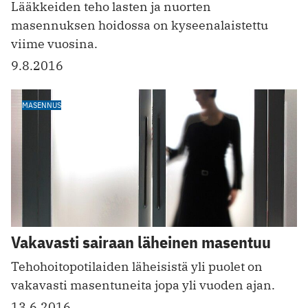
Lääkkeiden teho lasten ja nuorten
masennuksen hoidossa on kyseenalaistettu
viime vuosina.
9.8.2016
MASENNUS
Vakavasti sairaan läheinen masentuu
Tehohoitopotilaiden läheisistä yli puolet on
vakavasti masentuneita jopa yli vuoden ajan.
13.6.2016