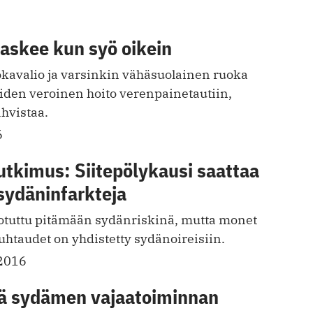
askee kun syö oikein
kavalio ja varsinkin vähäsuolainen ruoka
eiden veroinen hoito verenpainetautiin,
hvistaa.
6
utkimus: Siitepölykausi saattaa
sydäninfarkteja
 totuttu pitämään sydänriskinä, mutta monet
htaudet on yhdistetty sydänoireisiin.
2016
sää sydämen vajaatoiminnan