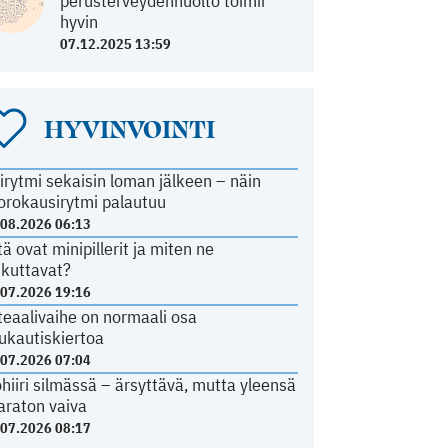
perusterveydenhuolto toimii
hyvin
07.12.2025 13:59
HYVINVOINTI
irytmi sekaisin loman jälkeen – näin
orokausirytmi palautuu
.08.2026 06:13
tä ovat minipillerit ja miten ne
ikuttavat?
.07.2026 19:16
teaalivaihe on normaali osa
ukautiskiertoa
.07.2026 07:04
ohiiri silmässä – ärsyttävä, mutta yleensä
araton vaiva
.07.2026 08:17