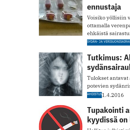
ennustaja
Voisiko yöllisii
ottamalla veren
ehkäistä sairast
SYDÄN- JA VERISUONISAIRA
Tutkimus: Ah
sydänsairauk
Tulokset antavat
potevien sydänri
AHDISTUS
1.4.2016
Tupakointi a
kyydissä on 