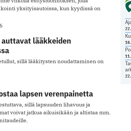
viime viikolla esitysluonnoksen, jolla
pakointi yksityisautoissa, kun kyydissä on
Aj
6
22
Ku
t auttavat lääkkeiden
18
ssa
Po
11
tullut, sillä lääkitysten noudattaminen on
Ta
ar
22
ostaa lapsen verenpainetta
stuttava, sillä lapsuuden lihavuus ja
at voivat jatkua aikuisikään ja altistaa mm.
nitaudeille.