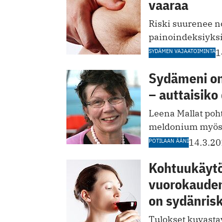
vaaraa
Riski suurenee no
painoindeksiyksi
SYDÄMEN VAJAATOIMINTA
1
Sydämeni on
– auttaisiko
Leena Mallat poht
meldonium myös s
POTILAAN ÄÄNI
14.3.2
Kohtuukäytö
vuorokauden 
on sydänrisk
Tulokset kuvastav