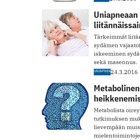
Uniapneaan l
liitännäissa
Tärkeimmät liitän
sydämen vajaatoi
iskeeminen sydän
sekä masennus.
UNIAPNEA
24.3.2016
Metabolinen 
heikkenemis
Metabolista oire
tutkimuksen muk
lievempään muist
mielentoimintoj