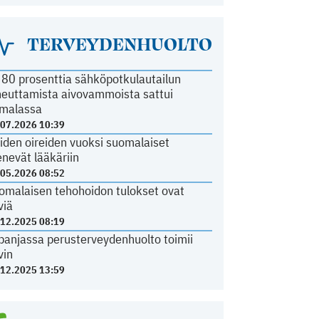
TERVEYDENHUOLTO
i 80 prosenttia sähköpotkulautailun
heuttamista aivovammoista sattui
malassa
.07.2026 10:39
iden oireiden vuoksi suomalaiset
nevät lääkäriin
.05.2026 08:52
omalaisen tehohoidon tulokset ovat
viä
.12.2025 08:19
panjassa perusterveydenhuolto toimii
vin
.12.2025 13:59