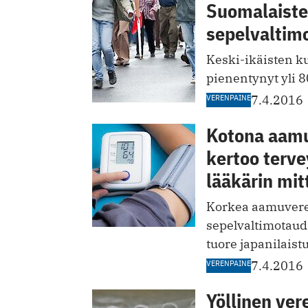
Suomalaisten
sepelvaltim
Keski-ikäisten ku
pienentynyt yli 8
VERENPAINE
7.4.2016
Kotona aamu
kertoo terv
lääkärin mi
Korkea aamuvere
sepelvaltimotaudi
tuore japanilaist
VERENPAINE
7.4.2016
Yöllinen ver