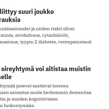
iittyy suuri joukko
irauksia
näissairaudet ja niiden riskit olivat
minta, aivohalvaus, rytmihäiriöt,
sairaus, tyypin 2 diabetes, verenpainetauti
oireyhtymä voi altistaa muistin
elle
yhtymää potevat saattavat tuoreen
aan sairastua muita herkemmin dementiaa
in ja muiden kognitiivisten
en heikentymään.