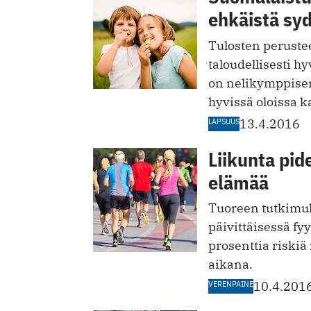
ehkäistä sy
Tulosten perusteel
taloudellisesti 
on nelikymppis
hyvissä oloissa 
LAPSUUS
13.4.2016
Liikunta pid
elämää
Tuoreen tutkimu
päivittäisessä fy
prosenttia riski
aikana.
VERENPAINE
10.4.201