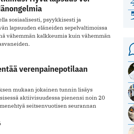
dänongelmia
la sosiaalisesti, psyykkisesti ja
hyvän lapsuuden eläneiden sepelvaltimoissa
enä vähemmän kalkkeumia kuin vähemmän
kasvaneiden.
entää verenpainepotilaan
ksen mukaan jokainen tunnin lisäys
ysisessä aktiivisuudessa pienensi noin 20
ä menehtyä seitsenvuotisen seurannan
6