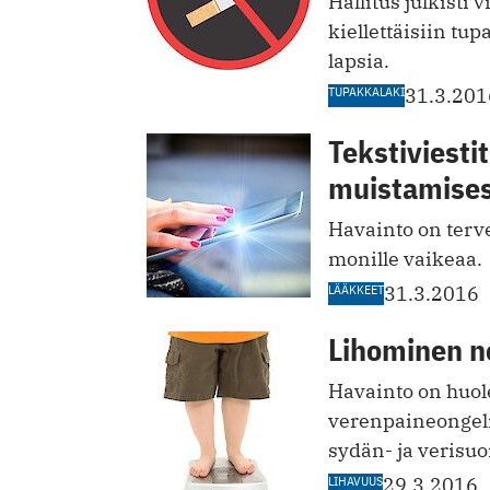
Hallitus julkisti 
kiellettäisiin tu
lapsia.
TUPAKKALAKI
31.3.201
Tekstiviesti
muistamise
Havainto on terve
monille vaikeaa.
LÄÄKKEET
31.3.2016
Lihominen n
Havainto on huole
verenpaineongelm
sydän- ja verisuo
LIHAVUUS
29.3.2016