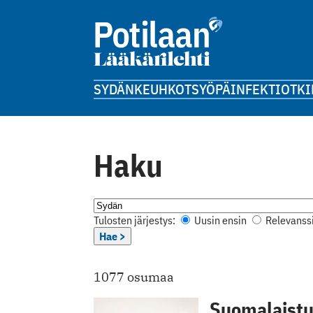
SYDÄN
KEUHKOT
SYÖPÄ
INFEKTIOT
KI
Haku
Tulosten järjestys:
Uusin ensin
Relevanssi
Hae >
1077 osumaa
Suomalaistu