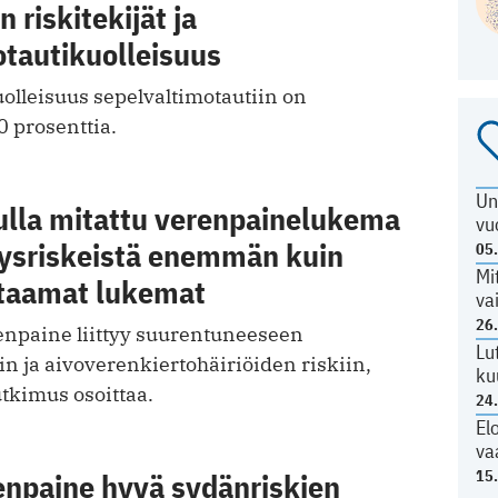
 riskitekijät ja
otautikuolleisuus
olleisuus sepelvaltimotautiin on
0 prosenttia.
Un
lla mitattu verenpainelukema
vu
eysriskeistä enemmän kuin
05
Mi
ttaamat lukemat
va
26
npaine liittyy suurentuneeseen
Lu
n ja aivoverenkiertohäiriöiden riskiin,
ku
utkimus osoittaa.
24
El
va
15
enpaine hyvä sydänriskien