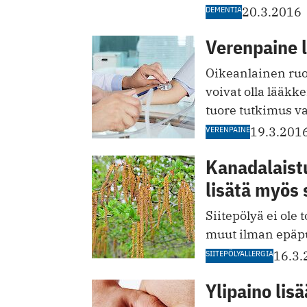
DEMENTIA
20.3.2016
Verenpaine l
Oikeanlainen ruo
voivat olla lääkk
tuore tutkimus va
VERENPAINE
19.3.201
Kanadalaist
lisätä myös 
Siitepölyä ei ole
muut ilman epäpu
SIITEPÖLYALLERGIA
16.3.
Ylipaino li