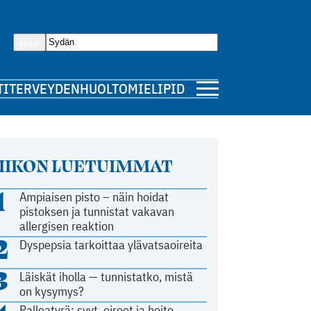
Hae
TI
TERVEYDENHUOLTO
MIELIPIDE
IIKON LUETUIMMAT
1
Ampiaisen pisto – näin hoidat
pistoksen ja tunnistat vakavan
allergisen reaktion
2
Dyspepsia tarkoittaa ylävatsaoireita
3
Läiskät iholla — tunnistatko, mistä
on kysymys?
Palleatyrä: syyt, oireet ja hoito