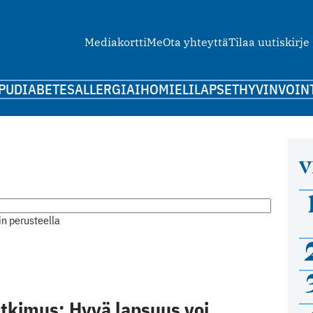
Mediakortti
Me
Ota yhteyttä
Tilaa uutiskirje
PU
DIABETES
ALLERGIA
IHO
MIELI
LAPSET
HYVINVOIN
V
n perusteella
tkimus: Hyvä lapsuus voi