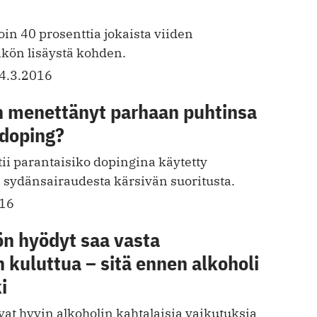
in 40 prosenttia jokaista viiden
kön lisäystä kohden.
4.3.2016
 menettänyt parhaan puhtinsa
 doping?
ii parantaisiko dopingina käytetty
ydänsairaudesta kärsivän suoritusta.
016
n hyödyt saa vasta
kuluttua – sitä ennen alkoholi
i
at hyvin alkoholin kahtalaisia vaikutuksia