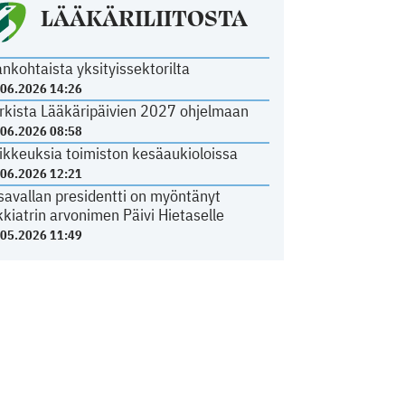
LÄÄKÄRILIITOSTA
ankohtaista yksityissektorilta
.06.2026 14:26
rkista Lääkäripäivien 2027 ohjelmaan
.06.2026 08:58
ikkeuksia toimiston kesäaukioloissa
.06.2026 12:21
savallan presidentti on myöntänyt
kkiatrin arvonimen Päivi Hietaselle
.05.2026 11:49