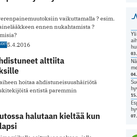
n verenpainemuutoksiin vaikuttamalla ? esim.
painelääkkeen ennen nukahtamista ?
Yl
umisia?
ai
UDET
5.4.2016
hu
03
distuneet alttiita
Nä
me
sille
04
Su
 aiheen hoitaa ahdistuneisuushäiriötä
hy
skitekijöitä entistä paremmin
15
Es
hy
utossa halutaan kieltää kun
07
lapsi