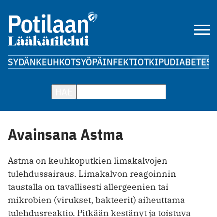
SYDÄN
KEUHKOT
SYÖPÄ
INFEKTIOT
KIPU
DIABETES
A
HAE
Avainsana Astma
Astma on keuhkoputkien limakalvojen
tulehdussairaus. Limakalvon reagoinnin
taustalla on tavallisesti allergeenien tai
mikrobien (virukset, bakteerit) aiheuttama
tulehdusreaktio. Pitkään kestänyt ja toistuva