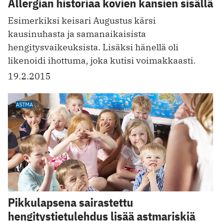
Allergian ­historiaa kovien kansien sisällä
Esimerkiksi keisari Augustus kärsi
kausinuhasta ja samanaikaisista
hengitysvaikeuksista. Lisäksi hänellä oli
likenoidi ihottuma, joka kutisi voimakkaasti.
19.2.2015
ASTMA
Pikkulapsena sairastettu
hengitystietulehdus lisää astmariskiä