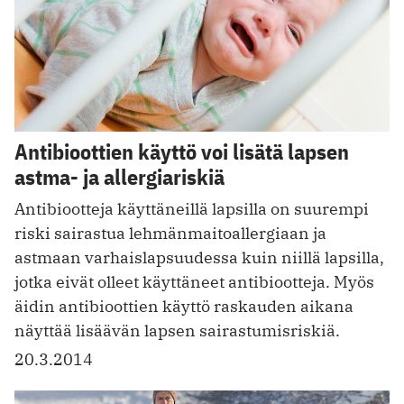
Antibioottien käyttö voi lisätä lapsen
astma- ja allergiariskiä
Antibiootteja käyttäneillä lapsilla on suurempi
riski sairastua lehmänmaitoallergiaan ja
astmaan varhaislapsuudessa kuin niillä lapsilla,
jotka eivät olleet käyttäneet antibiootteja. Myös
äidin antibioottien käyttö raskauden aikana
näyttää lisäävän lapsen sairastumisriskiä.
20.3.2014