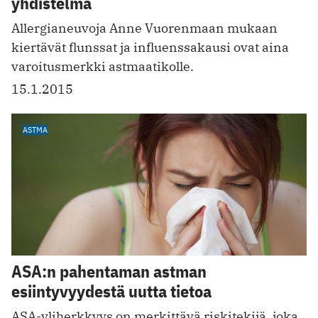
yhdistelmä
Allergianeuvoja Anne Vuorenmaan mukaan
kiertävät flunssat ja influenssakausi ovat aina
varoitusmerkki astmaatikolle.
15.1.2015
ASTMA
ASA:n pahentaman astman
esiintyvyydestä uutta tietoa
ASA-yliherkkyys on merkittävä riskitekijä, joka