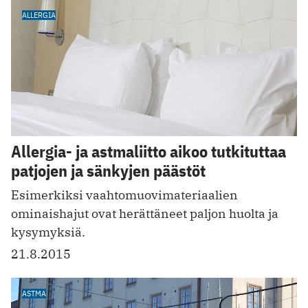
ALLERGIA
Allergia- ja astmaliitto aikoo tutkituttaa
patjojen ja sänkyjen päästöt
Esimerkiksi vaahtomuovimateriaalien
ominaishajut ovat herättäneet paljon huolta ja
kysymyksiä.
21.8.2015
ASTMA