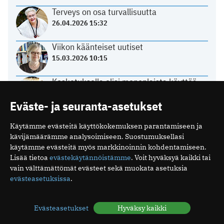
Terveys on osa turvallisuutta
26.04.2026 15:32
Viikon käänteiset uutiset
15.03.2026 10:15
Kosketuksella olisi monenlaista käyttöä
parantamisessa
Eväste- ja seuranta-asetukset
11.12.2025 09:58
Espanjassa perusterveydenhuolto toimii
Käytämme evästeitä käyttökokemuksen parantamiseen ja
hyvin
kävijämäärämme analysoimiseen. Suostumuksellasi
07.12.2025 13:59
käytämme evästeitä myös markkinoinnin kohdentamiseen.
Lisää tietoa
evästekäytännöistämme
. Voit hyväksyä kaikki tai
vain välttämättömät evästeet sekä muokata asetuksia
HYVINVOINTI
evästeasetuksissa
.
Unirytmi sekaisin loman jälkeen – näin
Evästeasetukset
Hyväksy kaikki
vuorokausirytmi palautuu