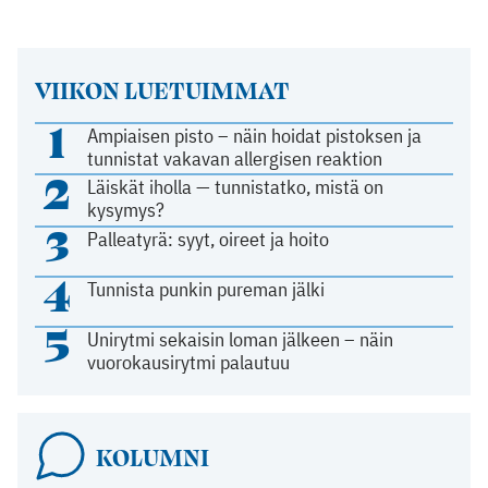
VIIKON LUETUIMMAT
1
Ampiaisen pisto – näin hoidat pistoksen ja
tunnistat vakavan allergisen reaktion
2
Läiskät iholla — tunnistatko, mistä on
kysymys?
3
Palleatyrä: syyt, oireet ja hoito
4
Tunnista punkin pureman jälki
5
Unirytmi sekaisin loman jälkeen – näin
vuorokausirytmi palautuu
KOLUMNI