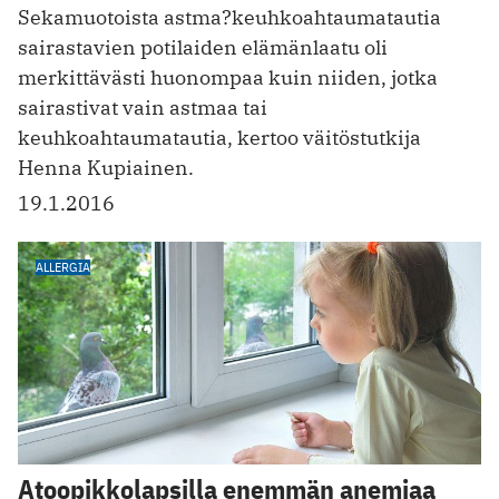
Sekamuotoista astma?keuhkoahtaumatautia
sairastavien potilaiden elämänlaatu oli
merkittävästi huonompaa kuin niiden, jotka
sairastivat vain astmaa tai
keuhkoahtaumatautia, kertoo väitöstutkija
Henna Kupiainen.
19.1.2016
ALLERGIA
Atoopikkolapsilla enemmän anemiaa