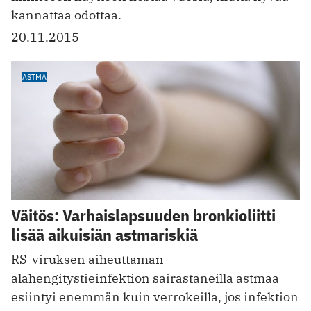
kannattaa odottaa.
20.11.2015
ASTMA
Väitös: Varhaislapsuuden bronkioliitti
lisää aikuisiän astmariskiä
RS-viruksen aiheuttaman
alahengitystieinfektion sairastaneilla astmaa
esiintyi enemmän kuin verrokeilla, jos infektion