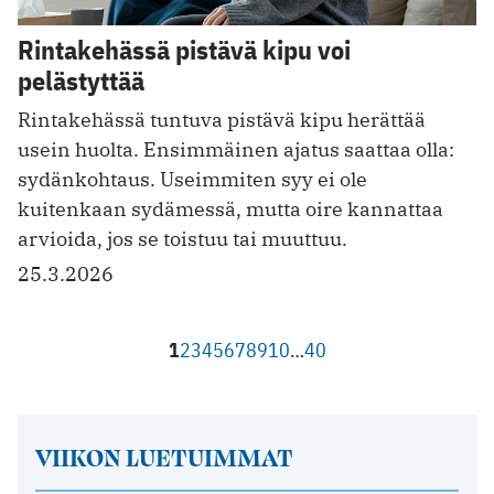
Rintakehässä pistävä kipu voi
pelästyttää
Rintakehässä tuntuva pistävä kipu herättää
usein huolta. Ensimmäinen ajatus saattaa olla:
sydänkohtaus. Useimmiten syy ei ole
kuitenkaan sydämessä, mutta oire kannattaa
arvioida, jos se toistuu tai muuttuu.
25.3.2026
1
2
3
4
5
6
7
8
9
10
…
40
VIIKON LUETUIMMAT