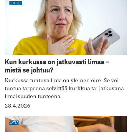
UUTISET
Kun kurkussa on jatkuvasti limaa –
mistä se johtuu?
Kurkussa tuntuva lima on yleinen oire. Se voi
tuntua tarpeena selvittää kurkkua tai jatkuvana
limaisuuden tunteena.
28.4.2026
VATSA