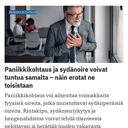
PANIIKKIKOHTAUS
Paniikkikohtaus ja sydänoire voivat
tuntua samalta – näin erotat ne
toisistaan
Paniikkikohtaus voi aiheuttaa voimakkaita
fyysisiä oireita, jotka muistuttavat sydänperäisiä
oireita. Rintakipu, sydämentykytys ja
hengenahdistus voivat tehdä tilanteesta
pelottavan ja herättää huolen vakavasta