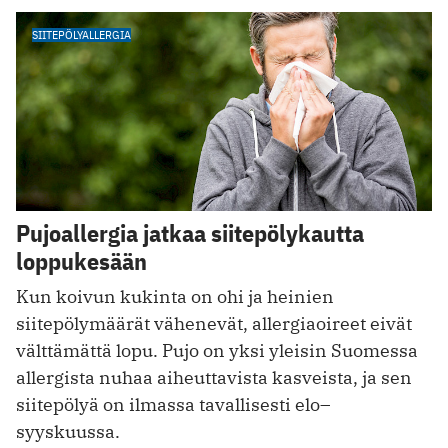
SIITEPÖLYALLERGIA
Pujoallergia jatkaa siitepölykautta
loppukesään
Kun koivun kukinta on ohi ja heinien
siitepölymäärät vähenevät, allergiaoireet eivät
välttämättä lopu. Pujo on yksi yleisin Suomessa
allergista nuhaa aiheuttavista kasveista, ja sen
siitepölyä on ilmassa tavallisesti elo–
syyskuussa.