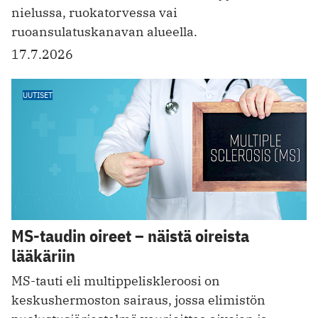
nielussa, ruokatorvessa vai
ruoansulatuskanavan alueella.
17.7.2026
UUTISET
MS-taudin oireet – näistä oireista
lääkäriin
MS-tauti eli multippeliskleroosi on
keskushermoston sairaus, jossa elimistön