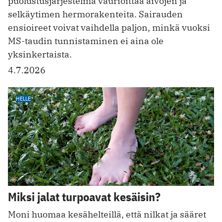
puolustusjärjestelmä vaurioittaa aivojen ja
selkäytimen hermorakenteita. Sairauden
ensioireet voivat vaihdella paljon, minkä vuoksi
MS-taudin tunnistaminen ei aina ole
yksinkertaista.
4.7.2026
HELLE
Miksi jalat turpoavat kesäisin?
Moni huomaa kesähelteillä, että nilkat ja sääret