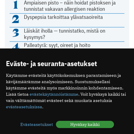
1
Ampiaisen pisto – näin hoidat pistoksen ja
tunnistat vakavan allergisen reaktion
2
Dyspepsia tarkoittaa ylävatsaoireita
3
Läiskät iholla — tunnistatko, mistä on
kysymys?
4
Palleatyrä: syyt, oireet ja hoito
5
Tunnista punkin pureman jälki
Eväste- ja seuranta-asetukset
Käytämme evästeitä käyttökokemuksen parantamiseen ja
kävijämäärämme analysoimiseen. Suostumuksellasi
käytämme evästeitä myös markkinoinnin kohdentamiseen.
KOLUMNI
Lisää tietoa
evästekäytännöistämme
. Voit hyväksyä kaikki tai
vain välttämättömät evästeet sekä muokata asetuksia
Terveys on osa turvallisuutta
evästeasetuksissa
.
26.04.2026 15:32
Evästeasetukset
Hyväksy kaikki
Viikon käänteiset uutiset
15.03.2026 10:15