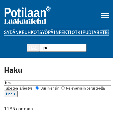
SYDÄN
KEUHKOT
SYÖPÄ
INFEKTIOT
KIPU
DIABETES
A
HAE
Haku
Tulosten järjestys:
Uusin ensin
Relevanssin perusteella
Hae >
1185 osumaa