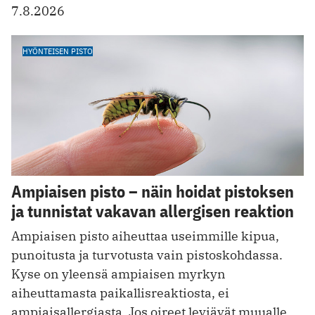
7.8.2026
HYÖNTEISEN PISTO
Ampiaisen pisto – näin hoidat pistoksen
ja tunnistat vakavan allergisen reaktion
Ampiaisen pisto aiheuttaa useimmille kipua,
punoitusta ja turvotusta vain pistoskohdassa.
Kyse on yleensä ampiaisen myrkyn
aiheuttamasta paikallisreaktiosta, ei
ampiaisallergiasta. Jos oireet leviävät muualle