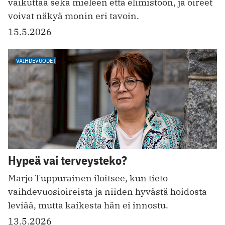
vaikuttaa sekä mieleen että elimistöön, ja oireet
voivat näkyä monin eri tavoin.
15.5.2026
VAIHDEVUODET
Hypeä vai terveysteko?
Marjo Tuppurainen iloitsee, kun tieto
vaihdevuosioireista ja niiden hyvästä hoidosta
leviää, mutta kaikesta hän ei innostu.
13.5.2026