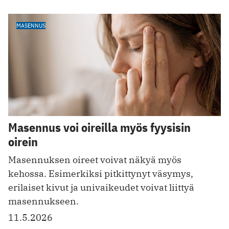
MASENNUS
Masennus voi oireilla myös fyysisin
oirein
Masennuksen oireet voivat näkyä myös
kehossa. Esimerkiksi pitkittynyt väsymys,
erilaiset kivut ja univaikeudet voivat liittyä
masennukseen.
11.5.2026