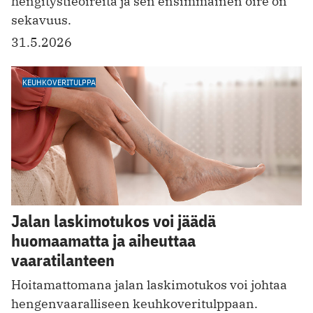
hengitystieoireita ja sen ensimmäinen oire on
sekavuus.
31.5.2026
KEUHKOVERITULPPA
Jalan laskimotukos voi jäädä
huomaamatta ja aiheuttaa
vaaratilanteen
Hoitamattomana jalan laskimotukos voi johtaa
hengenvaaralliseen keuhkoveritulppaan.