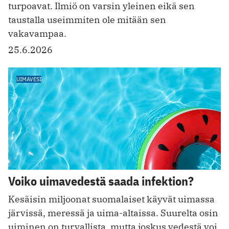
turpoavat. Ilmiö on varsin yleinen eikä sen
taustalla useimmiten ole mitään sen
vakavampaa.
25.6.2026
UIMAVESI
Voiko uimavedestä saada infektion?
Kesäisin miljoonat suomalaiset käyvät uimassa
järvissä, meressä ja uima-altaissa. Suurelta osin
uiminen on turvallista, mutta joskus vedestä voi