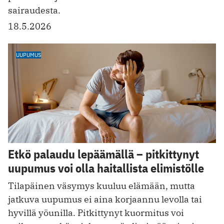
sairaudesta.
18.5.2026
UUPUMUS
Etkö palaudu lepäämällä – pitkittynyt
uupumus voi olla haitallista elimistölle
Tilapäinen väsymys kuuluu elämään, mutta
jatkuva uupumus ei aina korjaannu levolla tai
hyvillä yöunilla. Pitkittynyt kuormitus voi