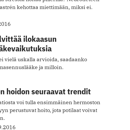
astrén kehottaa miettimään, miksi ei.
2016
vittää ilokaasun
äkevaikutuksia
 vielä uskalla arvioida, saadaanko
 masennuslääke ja milloin.
 hoidon seuraavat trendit
atiosta voi tulla ensimmäinen hermoston
yn perustuvat hoito, jota potilaat voivat
n.
9.2016