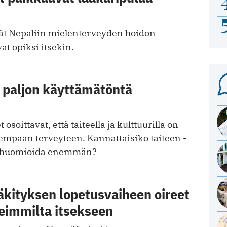
ät Nepaliin mielenterveyden hoidon
at opiksi itsekin.
n paljon käyttämätöntä
osoittavat, että taiteella ja kulttuurilla on
empaan terveyteen. Kannattaisiko taiteen ­
a huomioida enemmän?
kityksen lopetusvaiheen oireet
seimmilta itsekseen