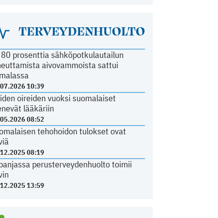
TERVEYDENHUOLTO
i 80 prosenttia sähköpotkulautailun
heuttamista aivovammoista sattui
malassa
.07.2026 10:39
iden oireiden vuoksi suomalaiset
nevät lääkäriin
.05.2026 08:52
omalaisen tehohoidon tulokset ovat
viä
.12.2025 08:19
panjassa perusterveydenhuolto toimii
vin
.12.2025 13:59