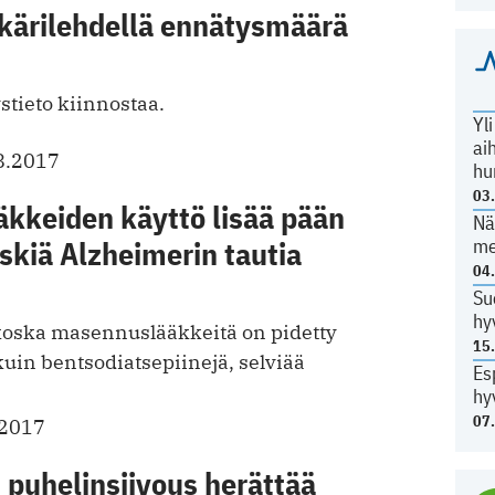
äkärilehdellä ennätysmäärä
stieto kiinnostaa.
Yl
ai
8.2017
hu
03
kkeiden käyttö lisää pään
Nä
me
skiä Alzheimerin tautia
04
Su
hy
 koska masennuslääkkeitä on pidetty
15
uin bentsodiatsepiinejä, selviää
Es
hy
07
.2017
 puhelinsiivous herättää