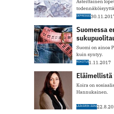
Asteittainen lop
todennäköisyyttä
DEPRESSIO
30.11.201
Suomessa eni
sukupuolita
Suomi on ainoa 
kuin syntyy.
ROKOTUS
1.11.2017
Eläimellistä
Koira on sosiaali
Hannukainen.
LÄÄKÄRIN ÄÄNI
22.8.2