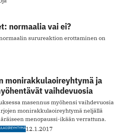
oja
et: normaalia vai ei?
normaalin surureaktion erottaminen on
n monirakkulaoireyhtymä ja
yöhentävät vaihdevuosia
muksessa masennus myöhensi vaihdevuosia
rjojen monirakkulaoireyhtymä neljällä
äräiseen menopaussi-ikään verrattuna.
ULAOIREYHTYMÄ
12.1.2017