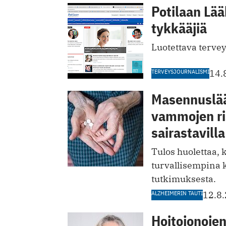
Potilaan Lä
tykkääjiä
Luotettava tervey
TERVEYSJOURNALISMI
14.
Masennuslää
vammojen ri
sairastavilla
Tulos huolettaa,
turvallisempina k
tutkimuksesta.
ALZHEIMERIN TAUTI
12.8
Hoitojonojen