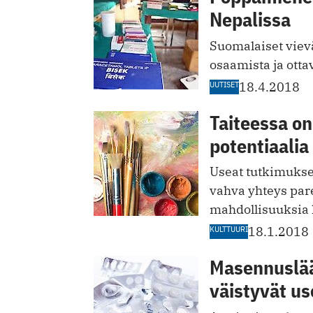
Nepalissa
Suomalaiset viev
osaamista ja ottav
UUTISET
18.4.2018
Taiteessa o
potentiaalia
Useat tutkimukset 
vahva yhteys par
mahdollisuuksi
KULTTUURI
18.1.2018
Masennuslää
väistyvät u