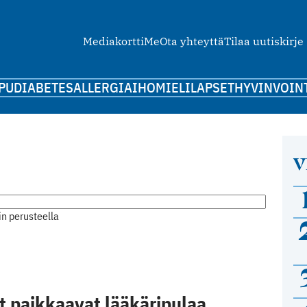
Mediakortti
Me
Ota yhteyttä
Tilaa uutiskirje
PU
DIABETES
ALLERGIA
IHO
MIELI
LAPSET
HYVINVOIN
V
n perusteella
 paikkaavat lääkäripulaa