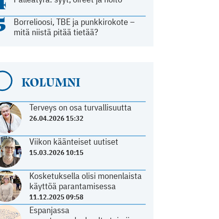
4
5
Borrelioosi, TBE ja punkkirokote –
mitä niistä pitää tietää?
KOLUMNI
Terveys on osa turvallisuutta
26.04.2026 15:32
Viikon käänteiset uutiset
15.03.2026 10:15
Kosketuksella olisi monenlaista
käyttöä parantamisessa
11.12.2025 09:58
Espanjassa