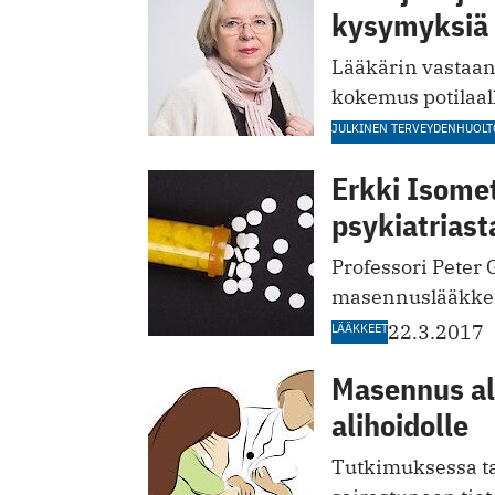
kysymyksiä
Lääkärin vastaan
kokemus potilaall
JULKINEN TERVEYDENHUOLT
Erkki Isomet
psykiatriast
Professori Peter
masennuslääkkei
LÄÄKKEET
22.3.2017
Masennus al
alihoidolle
Tutkimuksessa ta