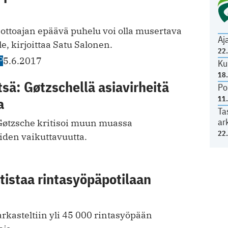
ottoajan epäävä puhelu voi olla musertava
Aj
e, kirjoittaa Satu Salonen.
22
O
5.6.2017
Ku
18
sä: Gøtzschellä asiavirheitä
Po
11
a
Ta
ar
 Gøtzsche kritisoi muun muassa
22
den vaikuttavuutta.
tistaa rintasyöpäpotilaan
rkasteltiin yli 45 000 rintasyöpään