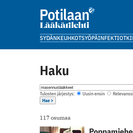
SYDÄN
KEUHKOT
SYÖPÄ
INFEKTIOT
KI
Haku
Tulosten järjestys:
Uusin ensin
Relevanssi
Hae >
117 osumaa
Poppamiehet