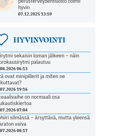
perusterveydenhuolto toimii
hyvin
07.12.2025 13:59
HYVINVOINTI
irytmi sekaisin loman jälkeen – näin
orokausirytmi palautuu
.08.2026 06:13
tä ovat minipillerit ja miten ne
ikuttavat?
.07.2026 19:16
teaalivaihe on normaali osa
ukautiskiertoa
.07.2026 07:04
ohiiri silmässä – ärsyttävä, mutta yleensä
araton vaiva
.07.2026 08:17