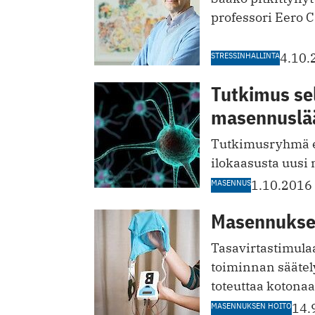
professori Eero C
STRESSINHALLINTA
4.10.
Tutkimus sel
masennuslä
Tutkimusryhmä ei
ilokaasusta uusi
MASENNUS
1.10.2016
Masennuksen
Tasavirtastimula
toiminnan säätely
toteuttaa kotonaa
MASENNUKSEN HOITO
14.