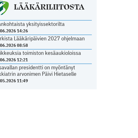
LÄÄKÄRILIITOSTA
ankohtaista yksityissektorilta
.06.2026 14:26
rkista Lääkäripäivien 2027 ohjelmaan
.06.2026 08:58
ikkeuksia toimiston kesäaukioloissa
.06.2026 12:21
savallan presidentti on myöntänyt
kkiatrin arvonimen Päivi Hietaselle
.05.2026 11:49