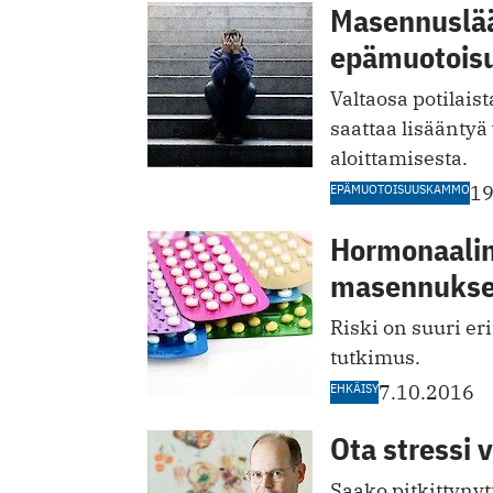
Masennuslä
epämuotoi
Valtaosa potilais
saattaa lisääntyä
aloittamisesta.
EPÄMUOTOISUUSKAMMO
19
Hormonaaline
masennuksen
Riski on suuri eri
tutkimus.
EHKÄISY
7.10.2016
Ota stressi 
Saako pitkittynytt