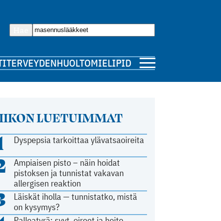
Hae
TI
TERVEYDENHUOLTO
MIELIPIDE
IIKON LUETUIMMAT
1
Dyspepsia tarkoittaa ylävatsaoireita
2
Ampiaisen pisto – näin hoidat
pistoksen ja tunnistat vakavan
allergisen reaktion
3
Läiskät iholla — tunnistatko, mistä
on kysymys?
Palleatyrä: syyt, oireet ja hoito