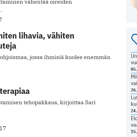
ettaminen vähentää oireiden
.
7
ten lihavia, vähiten
uteja
Un
Pohjoismaa, jossa ihmisiä kuolee enemmän
vu
05
Mi
va
 terapiaa
26
Lu
stamisen tehopakkaus, kirjoittaa Sari
ku
24
El
va
017
15