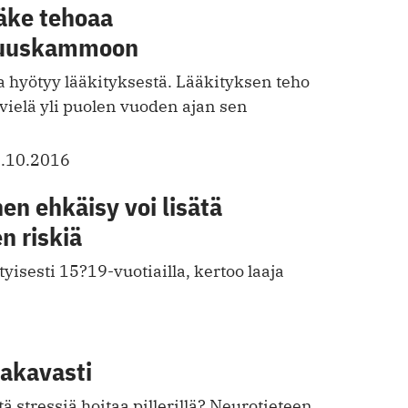
äke tehoaa
suuskammoon
ta hyötyy lääkityksestä. Lääkityksen teho
 vielä yli puolen vuoden ajan sen
.10.2016
n ehkäisy voi lisätä
 riskiä
tyisesti 15?19-vuotiailla, kertoo laaja
vakavasti
ä stressiä hoitaa pillerillä? Neurotieteen