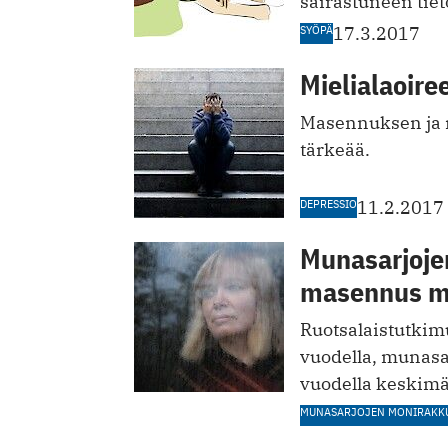
sairastuneen tiet
SYÖPÄ
17.3.2017
Mielialaoire
Masennuksen ja 
tärkeää.
DEPRESSIO
11.2.2017
Munasarjoje
masennus m
Ruotsalaistutki
vuodella, munasa
vuodella keskimä
MUNASARJOJEN MONIRAKK