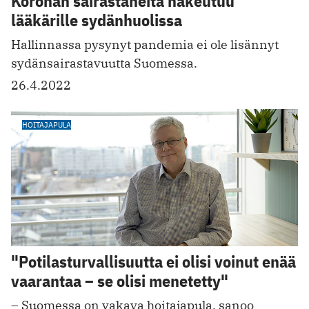
Koronan sairastaneita hakeutuu
lääkärille sydänhuolissa
Hallinnassa pysynyt pandemia ei ole lisännyt
sydänsairastavuutta Suomessa.
26.4.2022
HOITAJAPULA
"Potilasturvallisuutta ei olisi voinut enää
vaarantaa – se olisi menetetty"
– Suomessa on vakava hoitajapula, sanoo