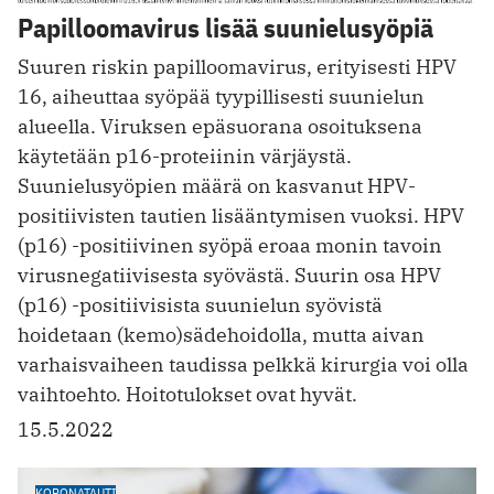
Papilloomavirus lisää suunielusyöpiä
Suuren riskin papilloomavirus, erityisesti HPV
16, aiheuttaa syöpää ­tyypillisesti suunielun
alueella. Viruksen epäsuorana osoituksena
käytetään p16-proteiinin värjäystä.
Suunielusyöpien määrä on kasvanut HPV-
positiivisten tautien lisääntymisen vuoksi. HPV
(p16) -positiivinen syöpä eroaa monin tavoin
virusnegatiivisesta syövästä. Suurin osa HPV
(p16) -positiivisista suunielun syövistä
hoidetaan (kemo)sädehoidolla, mutta aivan
varhaisvaiheen taudissa pelkkä kirurgia voi olla
vaihtoehto. Hoitotulokset ovat hyvät.
15.5.2022
KORONATAUTI