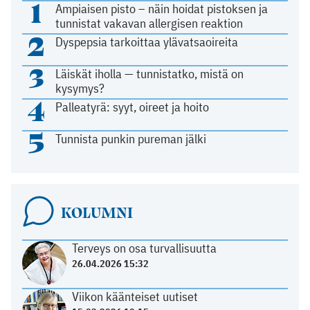
1
Ampiaisen pisto – näin hoidat pistoksen ja
tunnistat vakavan allergisen reaktion
2
Dyspepsia tarkoittaa ylävatsaoireita
3
Läiskät iholla — tunnistatko, mistä on
kysymys?
4
Palleatyrä: syyt, oireet ja hoito
5
Tunnista punkin pureman jälki
KOLUMNI
Terveys on osa turvallisuutta
26.04.2026 15:32
Viikon käänteiset uutiset