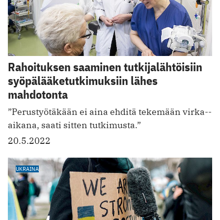
Rahoituksen saaminen tutkijalähtöisiin
syöpälääke­tutkimuksiin lähes
mahdotonta
”Perustyötäkään ei aina ehditä tekemään virka-­
aikana, saati sitten ­tutkimusta.”
20.5.2022
UKRAINA