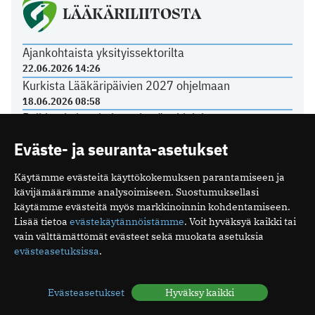
LÄÄKÄRILIITOSTA
Ajankohtaista yksityissektorilta
22.06.2026 14:26
Kurkista Lääkäripäivien 2027 ohjelmaan
18.06.2026 08:58
Poikkeuksia toimiston kesäaukioloissa
11.06.2026 12:21
Eväste- ja seuranta-asetukset
Tasavallan presidentti on myöntänyt arkkiatrin
arvonimen Päivi Hietaselle
Käytämme evästeitä käyttökokemuksen parantamiseen ja
22.05.2026 11:49
kävijämäärämme analysoimiseen. Suostumuksellasi
käytämme evästeitä myös markkinoinnin kohdentamiseen.
Lisää tietoa
evästekäytännöistämme
. Voit hyväksyä kaikki tai
vain välttämättömät evästeet sekä muokata asetuksia
evästeasetuksissa
.
Mediakortti
Me
Ota yhteyttä
Tilaa uutiskirje
Evästeasetukset
Hyväksy kaikki