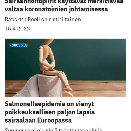
Sairaanhoitopiirit käyttävät merkittävää
valtaa koronatoimien johtamisessa
Raportti: Rooli on ristiriitainen.
15.4.2022
NOROVIRUS
Salmonellaepidemia on vienyt
poikkeuksellisen paljon lapsia
sairaalaan Euroopassa
Suomessa ei ole v ielä todettu tapauksia,