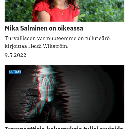
Mika Salminen on oikeassa
Turvalliseen varmuuteemme on tullut särö,
kirjoittaa Heidi Wikström.
9.5.2022
UUTISET
Traumaattisia kokemuksia tulisi arvioida