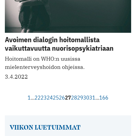
Avoimen dialogin hoitomallista
vaikuttavuutta nuorisopsykiatriaan
Hoitomalli on WHO:n uusissa
mielenterveyshoidon ohjeissa.
3.4.2022
1
…
22
23
24
25
26
27
28
29
30
31
…
166
VIIKON LUETUIMMAT