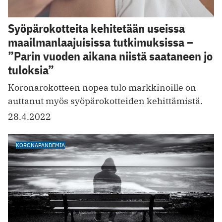
Syöpärokotteita kehitetään useissa
maailmanlaajuisissa tutkimuksissa –
”Parin vuoden aikana niistä saataneen jo
tuloksia”
Koronarokotteen nopea tulo markkinoille on
auttanut myös syöpärokotteiden kehittämistä.
28.4.2022
KORONAPANDEMIA