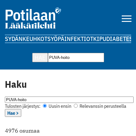
SYDÄN
KEUHKOT
SYÖPÄ
INFEKTIOT
KIPU
DIABETES
A
HAE
Haku
Tulosten järjestys:
Uusin ensin
Relevanssin perusteella
Hae >
4976 osumaa