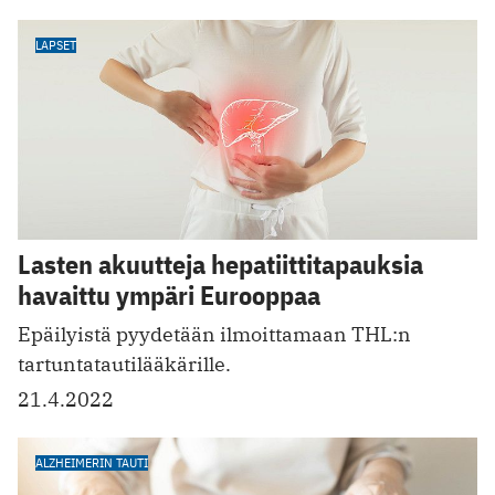
LAPSET
Lasten akuutteja hepatiittitapauksia
havaittu ympäri Eurooppaa
Epäilyistä pyydetään ilmoittamaan T HL:n
tartuntatautilääkärille.
21.4.2022
ALZHEIMERIN TAUTI