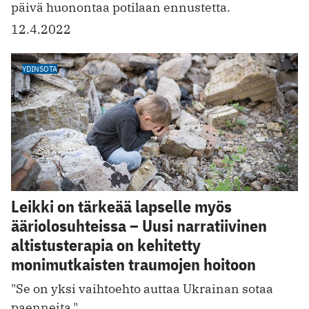
päivä huonontaa potilaan ennustetta.
12.4.2022
YDINSOTA
Leikki on tärkeää lapselle myös
ääriolosuhteissa – Uusi narratiivinen
altistusterapia on kehitetty
monimutkaisten traumojen hoitoon
"Se on yksi vaihtoehto auttaa Ukrainan sotaa
paenneita."